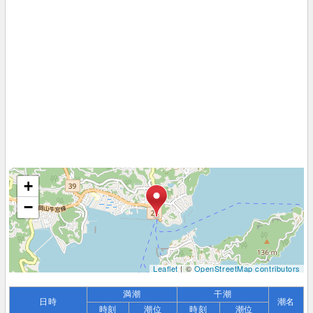
+
−
Leaflet
| ©
OpenStreetMap contributors
満潮
干潮
日時
潮名
時刻
潮位
時刻
潮位