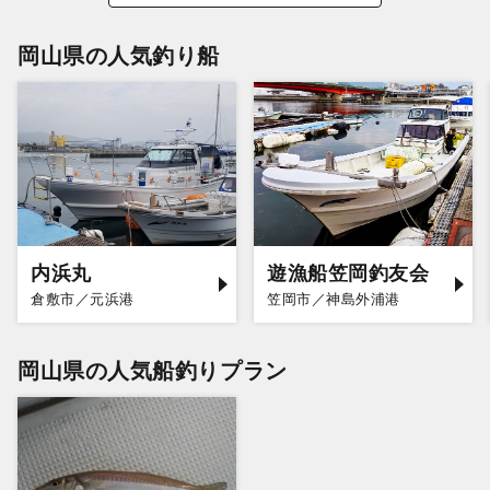
岡山県の人気釣り船
内浜丸
遊漁船笠岡釣友会
倉敷市／元浜港
笠岡市／神島外浦港
岡山県の人気船釣りプラン