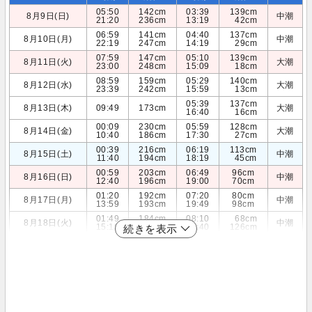
05:50
142cm
03:39
139cm
8月9日(日)
中潮
21:20
236cm
13:19
42cm
06:59
141cm
04:40
137cm
8月10日(月)
中潮
22:19
247cm
14:19
29cm
07:59
147cm
05:10
139cm
8月11日(火)
大潮
23:00
248cm
15:09
18cm
08:59
159cm
05:29
140cm
8月12日(水)
大潮
23:39
242cm
15:59
13cm
05:39
137cm
8月13日(木)
09:49
173cm
大潮
16:40
16cm
00:09
230cm
05:59
128cm
8月14日(金)
大潮
10:40
186cm
17:30
27cm
00:39
216cm
06:19
113cm
8月15日(土)
中潮
11:40
194cm
18:19
45cm
00:59
203cm
06:49
96cm
8月16日(日)
中潮
12:40
196cm
19:00
70cm
01:20
192cm
07:20
80cm
8月17日(月)
中潮
13:59
193cm
19:49
98cm
01:49
184cm
08:10
68cm
8月18日(火)
中潮
15:19
188cm
20:40
126cm
続きを表示