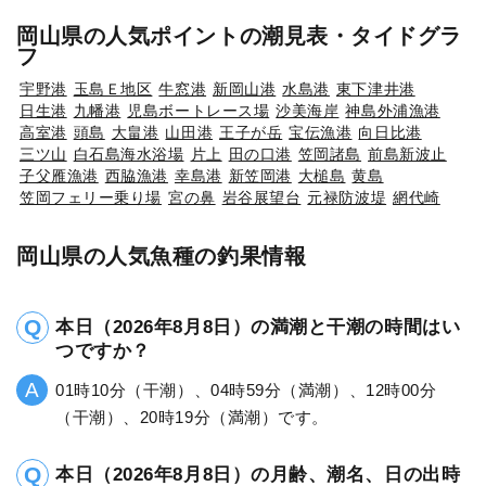
岡山県の人気ポイントの潮見表・タイドグラ
フ
宇野港
玉島Ｅ地区
牛窓港
新岡山港
水島港
東下津井港
日生港
九幡港
児島ボートレース場
沙美海岸
神島外浦漁港
高室港
頭島
大畠港
山田港
王子が岳
宝伝漁港
向日比港
三ツ山
白石島海水浴場
片上
田の口港
笠岡諸島
前島新波止
子父雁漁港
西脇漁港
幸島港
新笠岡港
大槌島
黄島
笠岡フェリー乗り場
宮の鼻
岩谷展望台
元禄防波堤
網代崎
岡山県の人気魚種の釣果情報
本日（2026年8月8日）の満潮と干潮の時間はい
つですか？
01時10分（干潮）、04時59分（満潮）、12時00分
（干潮）、20時19分（満潮）です。
本日（2026年8月8日）の月齢、潮名、日の出時