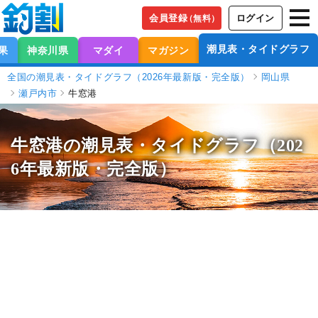
会員登録
ログイン
（無料）
潮見表・タイドグラフ
果
神奈川県
マダイ
マガジン
全国の潮見表・タイドグラフ（2026年最新版・完全版）
岡山県
瀬戸内市
牛窓港
牛窓港の潮見表
・タイドグラフ（202
6年最新版・完全版）