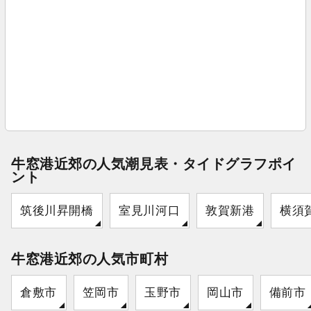
牛窓港近郊の人気潮見表・タイドグラフポイ
ント
筑後川昇開橋
室見川河口
敦賀新港
横須
牛窓港近郊の人気市町村
倉敷市
笠岡市
玉野市
岡山市
備前市