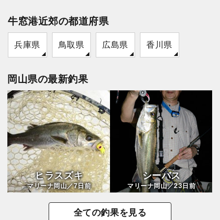
牛窓港近郊の都道府県
兵庫県
鳥取県
広島県
香川県
岡山県の最新釣果
ヒラスズキ
シーバス
7
23
マリーナ岡山／
日前
マリーナ岡山／
日前
全ての釣果を見る