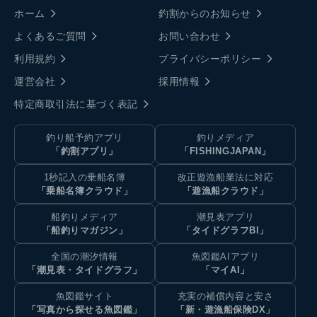
ホーム
釣割からのお知らせ
よくあるご質問
お問い合わせ
利用規約
プライバシーポリシー
運営会社
採用情報
特定商取引法に基づく表記
釣り船予約アプリ
釣りメディア
「釣割アプリ」
「FISHINGJAPAN」
1秒記入の乗船名簿
改正遊漁船業法に対応
「乗船名簿クラウド」
「遊漁船クラウド」
船釣りメディア
潮見表アプリ
「船釣りマガジン」
「タイドグラフBI」
全国の潮汐情報
魚図鑑AIアプリ
「潮見表・タイドグラフ」
「マイAI」
魚図鑑サイト
充実の補償内容と安さ
「写真から探せる魚図鑑」
「新・遊漁船保険DX」