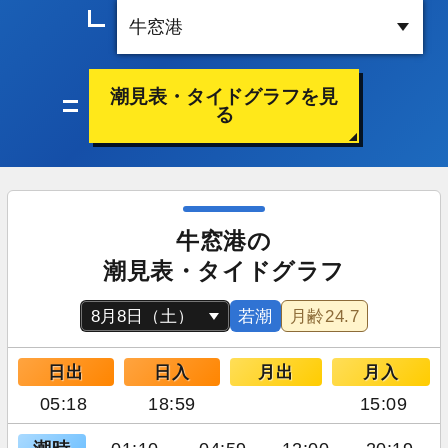
潮見表・タイドグラフを見
る
牛窓港の
潮見表・タイドグラフ
若潮
月齢
24.7
日出
日入
月出
月入
05:18
18:59
15:09