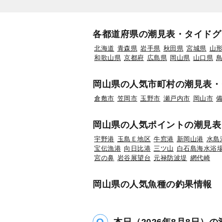
各都道府県の潮見表・タイドグ
北海道
青森県
岩手県
秋田県
宮城県
山
和歌山県
京都府
広島県
岡山県
山口県
岡山県の人気市町村の潮見表・
倉敷市
笠岡市
玉野市
瀬戸内市
岡山市
岡山県の人気ポイントの潮見表
宇野港
玉島Ｅ地区
牛窓港
新岡山港
水島
宝伝漁港
向日比港
三ツ山
白石島海水浴
宮の鼻
岩谷展望台
元禄防波堤
網代崎
岡山県の人気魚種の釣果情報
本日（2026年8月8日）