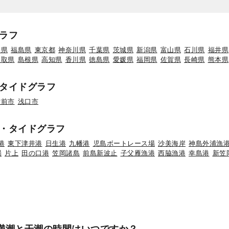
ラフ
形県
福島県
東京都
神奈川県
千葉県
茨城県
新潟県
富山県
石川県
福井県
鳥取県
島根県
高知県
香川県
徳島県
愛媛県
福岡県
佐賀県
長崎県
熊本県
タイドグラフ
備前市
浅口市
・タイドグラフ
港
東下津井港
日生港
九幡港
児島ボートレース場
沙美海岸
神島外浦漁
場
片上
田の口港
笠岡諸島
前島新波止
子父雁漁港
西脇漁港
幸島港
新笠
の満潮と干潮の時間はいつですか？