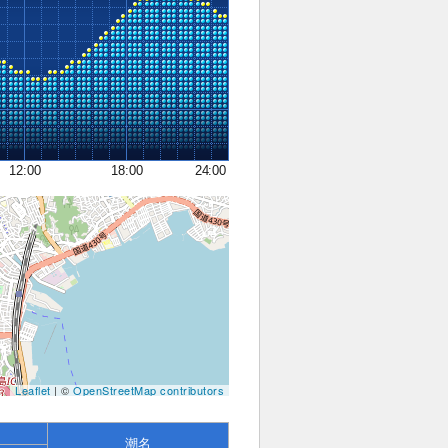
12:00
18:00
24:00
Leaflet
| ©
OpenStreetMap contributors
潮名