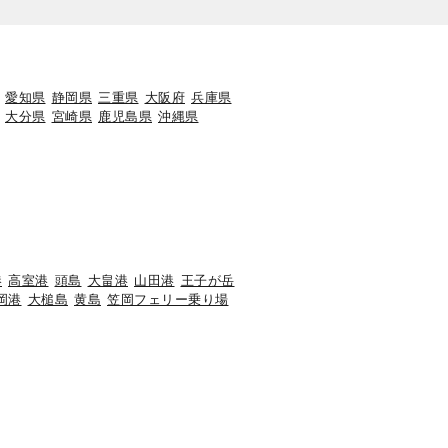
愛知県
静岡県
三重県
大阪府
兵庫県
大分県
宮崎県
鹿児島県
沖縄県
港
高室港
頭島
大畠港
山田港
王子が岳
岡港
大槌島
黄島
笠岡フェリー乗り場