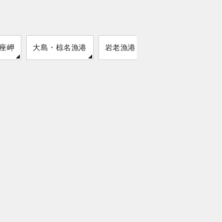
座岬
大島・椋名漁港
岩老漁港