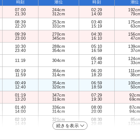
時刻
潮位
時刻
潮位
07:00
244cm
02:29
192c
21:30
312cm
14:00
79c
08:39
253cm
03:40
175c
22:20
331cm
15:19
63c
09:39
270cm
04:30
156c
23:00
345cm
16:10
47c
10:30
288cm
05:10
139c
23:40
354cm
16:59
37c
05:49
124c
11:19
304cm
17:40
33c
00:19
356cm
06:20
111c
11:59
314cm
18:20
38c
00:49
354cm
06:59
100c
12:40
320cm
18:59
50c
01:19
347cm
07:29
92cm
13:20
319cm
19:30
69cm
01:40
336cm
08:00
87cm
14:00
314cm
20:00
94cm
02:10
321cm
08:30
85c
14:49
303cm
20:49
123c
続きを表示