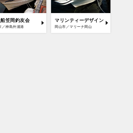
漁船笠岡釣友会
マリンティーデザイン
市／神島外浦港
岡山市／マリーナ岡山