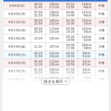
06:39
155cm
03:19
144cm
8月9日(日)
中潮
21:40
217cm
13:59
49cm
07:59
158cm
04:00
137cm
8月10日(月)
中潮
22:20
226cm
14:49
40cm
08:59
165cm
04:30
130cm
8月11日(火)
大潮
22:59
231cm
15:39
33cm
09:40
173cm
05:00
122cm
8月12日(水)
大潮
23:29
231cm
16:19
30cm
05:29
114cm
8月13日(木)
10:29
181cm
大潮
16:59
32cm
05:59
106cm
8月14日(金)
11:10
187cm
大潮
17:39
39cm
00:20
222cm
06:20
98cm
8月15日(土)
中潮
11:59
191cm
18:19
51cm
00:49
213cm
06:59
91cm
8月16日(日)
中潮
12:39
191cm
18:59
67cm
01:19
204cm
07:29
84cm
8月17日(月)
中潮
13:29
189cm
19:30
86cm
01:40
193cm
08:00
79cm
8月18日(火)
中潮
14:20
184cm
20:19
107cm
続きを表示