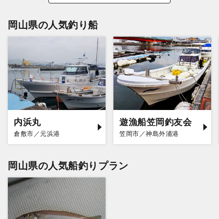
岡山県の人気釣り船
内浜丸
遊漁船笠岡釣友会
倉敷市／元浜港
笠岡市／神島外浦港
岡山県の人気船釣りプラン