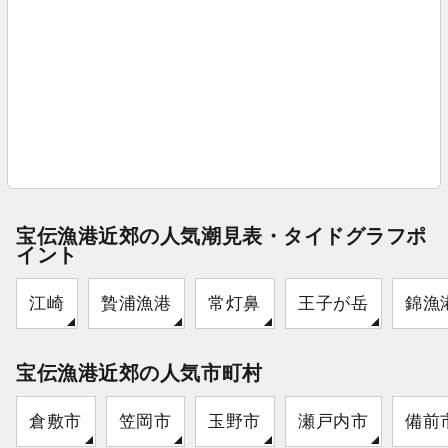
宝伝漁港近郊の人気潮見表・タイドグラフポ
イント
江崎
贄浦漁港
常灯鼻
王子が岳
錦漁
宝伝漁港近郊の人気市町村
倉敷市
笠岡市
玉野市
瀬戸内市
備前