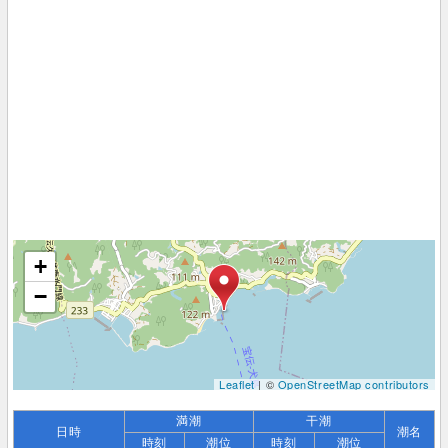
+
−
Leaflet
| ©
OpenStreetMap contributors
満潮
干潮
日時
潮名
時刻
潮位
時刻
潮位