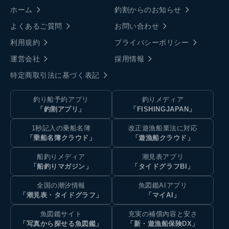
ホーム
釣割からのお知らせ
よくあるご質問
お問い合わせ
利用規約
プライバシーポリシー
運営会社
採用情報
特定商取引法に基づく表記
釣り船予約アプリ
釣りメディア
「釣割アプリ」
「FISHINGJAPAN」
1秒記入の乗船名簿
改正遊漁船業法に対応
「乗船名簿クラウド」
「遊漁船クラウド」
船釣りメディア
潮見表アプリ
「船釣りマガジン」
「タイドグラフBI」
全国の潮汐情報
魚図鑑AIアプリ
「潮見表・タイドグラフ」
「マイAI」
魚図鑑サイト
充実の補償内容と安さ
「写真から探せる魚図鑑」
「新・遊漁船保険DX」