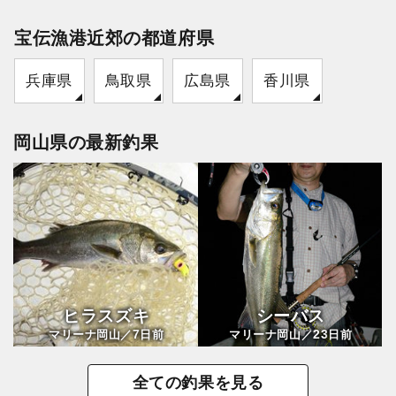
宝伝漁港近郊の都道府県
兵庫県
鳥取県
広島県
香川県
岡山県の最新釣果
ヒラスズキ
シーバス
7
23
マリーナ岡山／
日前
マリーナ岡山／
日前
全ての釣果を見る