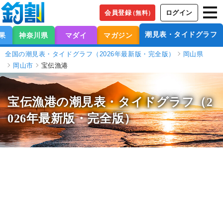
会員登録
ログイン
（無料）
潮見表・タイドグラフ
果
神奈川県
マダイ
マガジン
全国の潮見表・タイドグラフ（2026年最新版・完全版）
岡山県
岡山市
宝伝漁港
宝伝漁港の潮見表
・タイドグラフ（2
026年最新版・完全版）