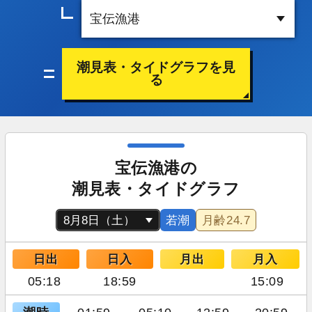
潮見表・タイドグラフを見
る
宝伝漁港の
潮見表・タイドグラフ
若潮
月齢
24.7
日出
日入
月出
月入
05:18
18:59
15:09