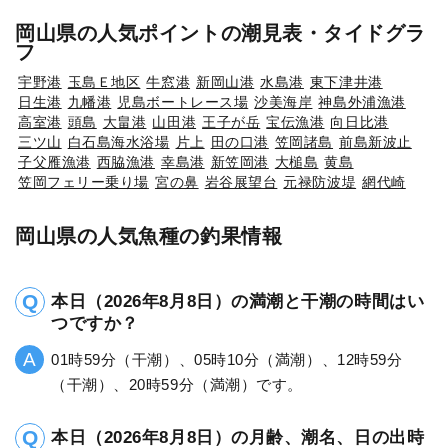
岡山県の人気ポイントの潮見表・タイドグラ
フ
宇野港
玉島Ｅ地区
牛窓港
新岡山港
水島港
東下津井港
日生港
九幡港
児島ボートレース場
沙美海岸
神島外浦漁港
高室港
頭島
大畠港
山田港
王子が岳
宝伝漁港
向日比港
三ツ山
白石島海水浴場
片上
田の口港
笠岡諸島
前島新波止
子父雁漁港
西脇漁港
幸島港
新笠岡港
大槌島
黄島
笠岡フェリー乗り場
宮の鼻
岩谷展望台
元禄防波堤
網代崎
岡山県の人気魚種の釣果情報
本日（2026年8月8日）の満潮と干潮の時間はい
つですか？
01時59分（干潮）、05時10分（満潮）、12時59分
（干潮）、20時59分（満潮）です。
本日（2026年8月8日）の月齢、潮名、日の出時