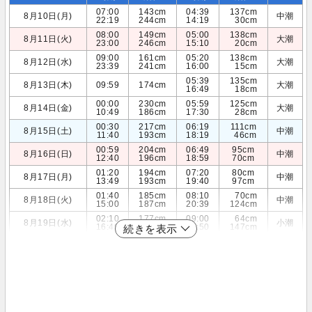
07:00
143cm
04:39
137cm
8月10日(月)
中潮
22:19
244cm
14:19
30cm
08:00
149cm
05:00
138cm
8月11日(火)
大潮
23:00
246cm
15:10
20cm
09:00
161cm
05:20
138cm
8月12日(水)
大潮
23:39
241cm
16:00
15cm
05:39
135cm
8月13日(木)
09:59
174cm
大潮
16:49
18cm
00:00
230cm
05:59
125cm
8月14日(金)
大潮
10:49
186cm
17:30
28cm
00:30
217cm
06:19
111cm
8月15日(土)
中潮
11:40
193cm
18:19
46cm
00:59
204cm
06:49
95cm
8月16日(日)
中潮
12:40
196cm
18:59
70cm
01:20
194cm
07:20
80cm
8月17日(月)
中潮
13:49
193cm
19:40
97cm
01:40
185cm
08:10
70cm
8月18日(火)
中潮
15:00
187cm
20:39
124cm
02:10
177cm
09:00
64cm
8月19日(水)
小潮
16:49
184cm
21:50
147cm
続きを表示