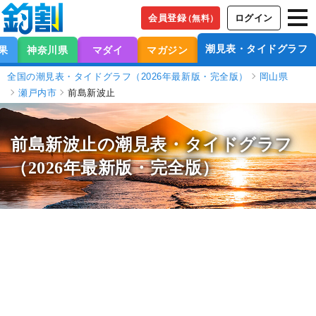
会員登録
ログイン
（無料）
潮見表・タイドグラフ
果
神奈川県
マダイ
マガジン
全国の潮見表・タイドグラフ（2026年最新版・完全版）
岡山県
瀬戸内市
前島新波止
前島新波止の潮見表
・タイドグラフ
（2026年最新版・完全版）