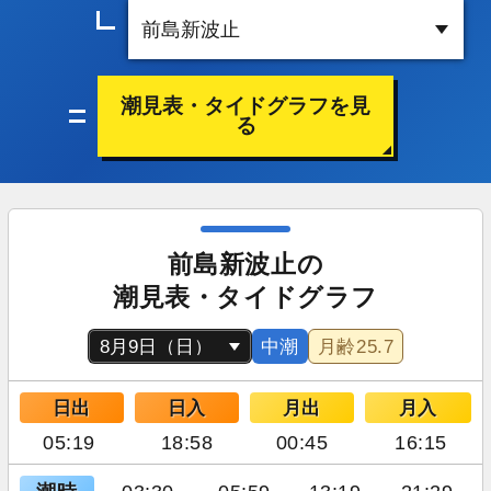
潮見表・タイドグラフを見
る
前島新波止の
潮見表・タイドグラフ
中潮
月齢
25.7
日出
日入
月出
月入
05:19
18:58
00:45
16:15