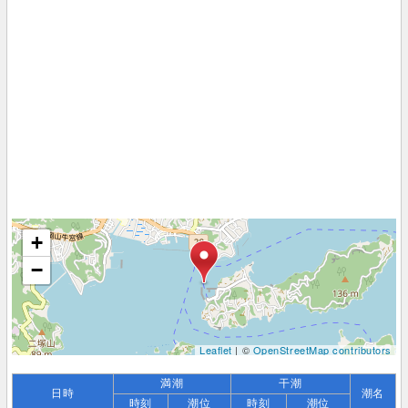
+
−
Leaflet
| ©
OpenStreetMap contributors
満潮
干潮
日時
潮名
時刻
潮位
時刻
潮位