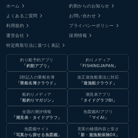
ホーム
釣割からのお知らせ
よくあるご質問
お問い合わせ
利用規約
プライバシーポリシー
運営会社
採用情報
特定商取引法に基づく表記
釣り船予約アプリ
釣りメディア
「釣割アプリ」
「FISHINGJAPAN」
1秒記入の乗船名簿
改正遊漁船業法に対応
「乗船名簿クラウド」
「遊漁船クラウド」
船釣りメディア
潮見表アプリ
「船釣りマガジン」
「タイドグラフBI」
全国の潮汐情報
魚図鑑AIアプリ
「潮見表・タイドグラフ」
「マイAI」
魚図鑑サイト
充実の補償内容と安さ
「写真から探せる魚図鑑」
「新・遊漁船保険DX」