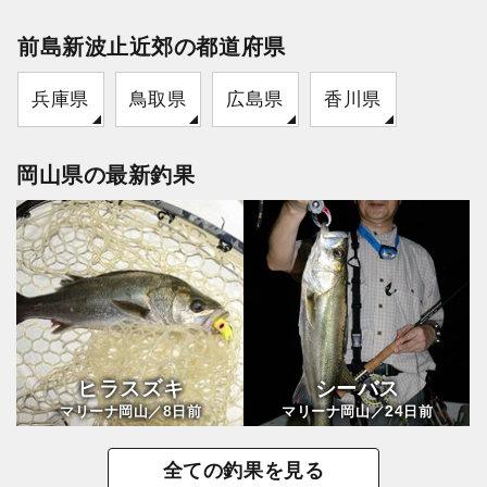
前島新波止近郊の都道府県
兵庫県
鳥取県
広島県
香川県
岡山県の最新釣果
ヒラスズキ
シーバス
8
24
マリーナ岡山／
日前
マリーナ岡山／
日前
全ての釣果を見る