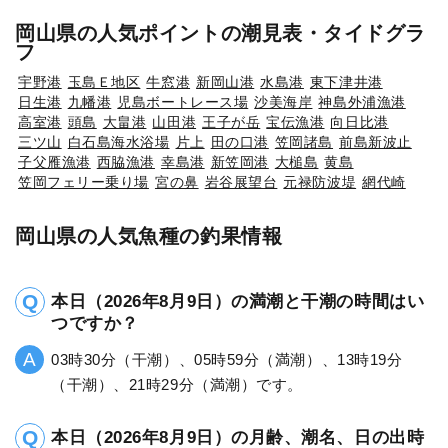
岡山県の人気ポイントの潮見表・タイドグラ
フ
宇野港
玉島Ｅ地区
牛窓港
新岡山港
水島港
東下津井港
日生港
九幡港
児島ボートレース場
沙美海岸
神島外浦漁港
高室港
頭島
大畠港
山田港
王子が岳
宝伝漁港
向日比港
三ツ山
白石島海水浴場
片上
田の口港
笠岡諸島
前島新波止
子父雁漁港
西脇漁港
幸島港
新笠岡港
大槌島
黄島
笠岡フェリー乗り場
宮の鼻
岩谷展望台
元禄防波堤
網代崎
岡山県の人気魚種の釣果情報
本日（2026年8月9日）の満潮と干潮の時間はい
つですか？
03時30分（干潮）、05時59分（満潮）、13時19分
（干潮）、21時29分（満潮）です。
本日（2026年8月9日）の月齢、潮名、日の出時