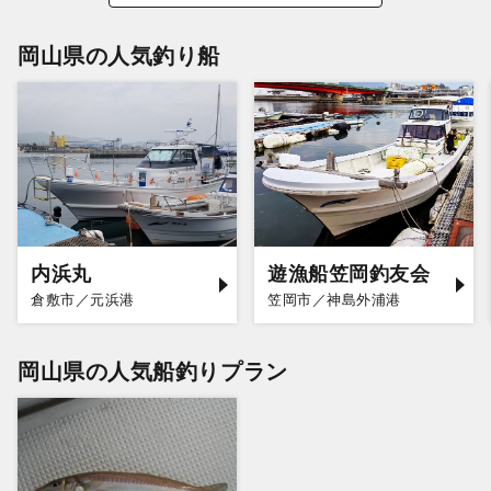
岡山県の人気釣り船
内浜丸
遊漁船笠岡釣友会
倉敷市／元浜港
笠岡市／神島外浦港
岡山県の人気船釣りプラン