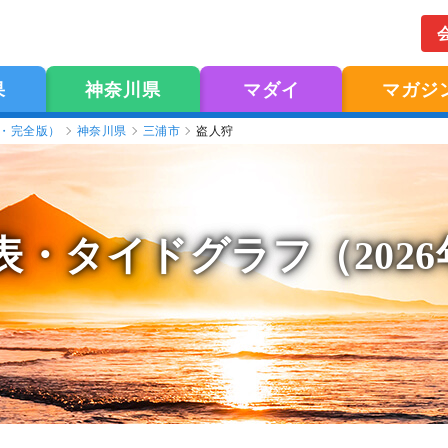
果
神奈川県
マダイ
マガジ
版・完全版）
神奈川県
三浦市
盗人狩
表
・タイドグラフ（202