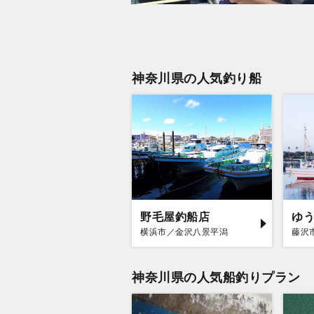
神奈川県の人気釣り船
野毛屋釣船店
ゆ
横浜市／金沢八景平潟
藤沢
神奈川県の人気船釣りプラン