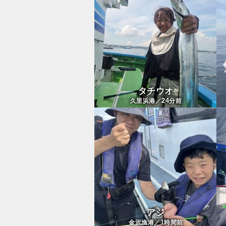
タチウオ
24
久里浜港／
分前
アジ
1
金沢漁港／
時間前