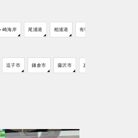
ヶ崎海岸
尾浦港
相浦港
有明西ふ頭公園
逗子市
鎌倉市
藤沢市
真鶴町
湯河原町