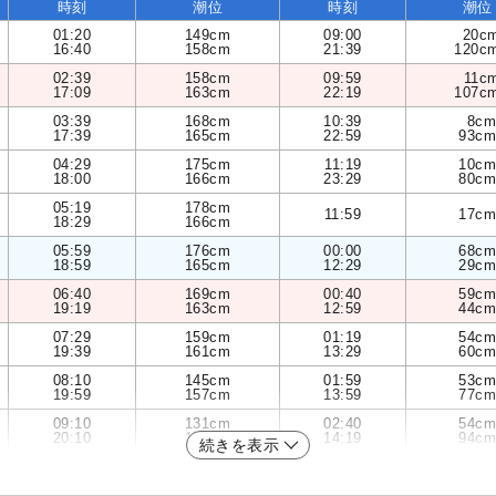
時刻
潮位
時刻
潮位
01:20
149cm
09:00
20c
16:40
158cm
21:39
120c
02:39
158cm
09:59
11c
17:09
163cm
22:19
107c
03:39
168cm
10:39
8cm
17:39
165cm
22:59
93cm
04:29
175cm
11:19
10cm
18:00
166cm
23:29
80cm
05:19
178cm
11:59
17cm
18:29
166cm
05:59
176cm
00:00
68cm
18:59
165cm
12:29
29cm
06:40
169cm
00:40
59cm
19:19
163cm
12:59
44cm
07:29
159cm
01:19
54cm
19:39
161cm
13:29
60cm
08:10
145cm
01:59
53cm
19:59
157cm
13:59
77cm
09:10
131cm
02:40
54cm
20:10
153cm
14:19
94cm
続きを表示