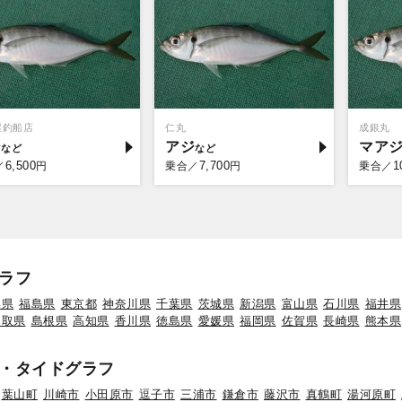
屋釣船店
仁丸
成銀丸
ジ
アジ
マア
6,500
7,700
1
／
円
乗合／
円
乗合／
ラフ
形県
福島県
東京都
神奈川県
千葉県
茨城県
新潟県
富山県
石川県
福井県
鳥取県
島根県
高知県
香川県
徳島県
愛媛県
福岡県
佐賀県
長崎県
熊本県
・タイドグラフ
葉山町
川崎市
小田原市
逗子市
三浦市
鎌倉市
藤沢市
真鶴町
湯河原町