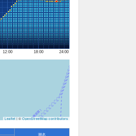
12:00
18:00
24:00
Leaflet
| ©
OpenStreetMap contributors
潮名