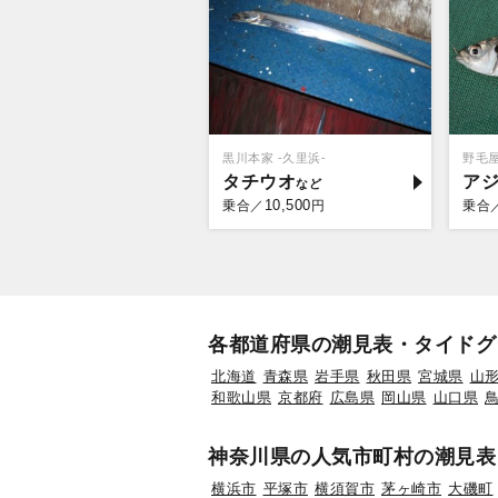
黒川本家 -久里浜-
野毛
タチウオ
ア
10,500
乗合／
円
乗合
各都道府県の潮見表・タイドグ
北海道
青森県
岩手県
秋田県
宮城県
山
和歌山県
京都府
広島県
岡山県
山口県
神奈川県の人気市町村の潮見表
横浜市
平塚市
横須賀市
茅ヶ崎市
大磯町