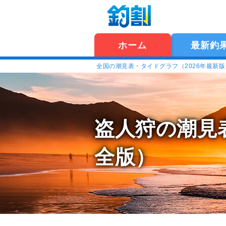
ホーム
最新釣
全国の潮見表・タイドグラフ（2026年最新
盗人狩の潮見
全版）