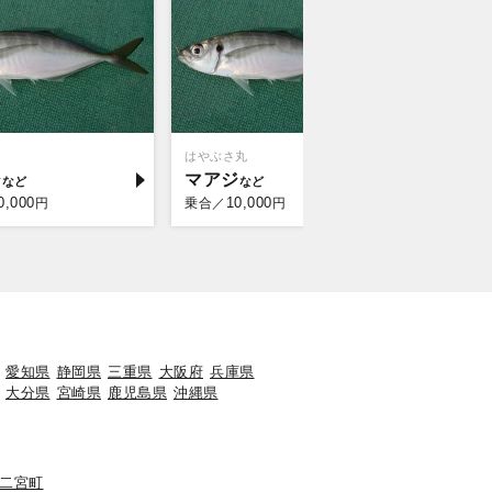
はやぶさ丸
佐島海楽園
ジ
マアジ
イサキ
0,000
10,000
9,5
円
乗合／
円
乗合／
愛知県
静岡県
三重県
大阪府
兵庫県
大分県
宮崎県
鹿児島県
沖縄県
二宮町