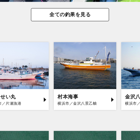
全ての釣果を見る
うせい丸
村本海事
金沢八
市／片瀬漁港
横浜市／金沢八景乙舳
横浜市