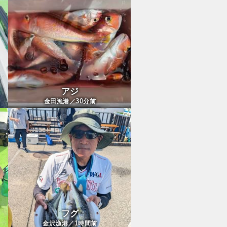
アジ
30
金田漁港／
分前
フグ
1
金沢漁港／
時間前