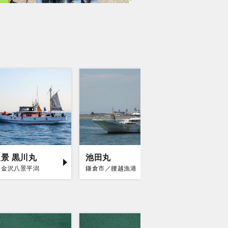
景 黒川丸
池田丸
庄治郎
／金沢八景平潟
鎌倉市／腰越漁港
平塚市／平