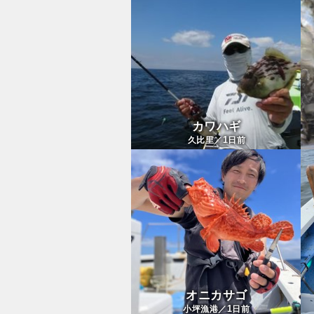
カワハギ
1
久比里／
日前
オニカサゴ
1
小坪漁港／
日前