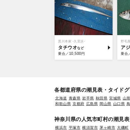
黒川本家 -久里浜-
野毛
タチウオ
ア
10,500
乗合／
円
乗合
各都道府県の潮見表・タイドグ
北海道
青森県
岩手県
秋田県
宮城県
山
和歌山県
京都府
広島県
岡山県
山口県
神奈川県の人気市町村の潮見表
横浜市
平塚市
横須賀市
茅ヶ崎市
大磯町