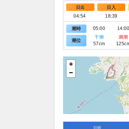
日出
日入
04:54
18:39
05:00
14:0
潮時
干潮
満潮
潮位
57cm
125c
+
−
日時