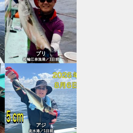
ブリ
1
松輪江奈漁港／
日前
アジ
1
走水港／
日前