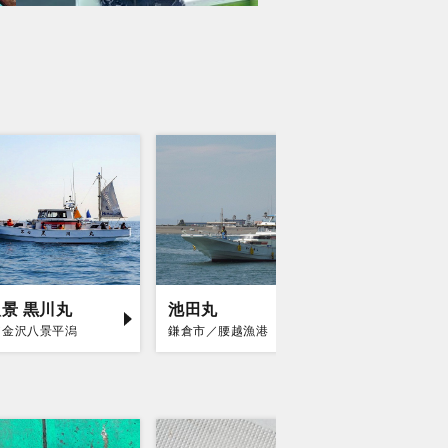
景 黒川丸
池田丸
庄治郎
／金沢八景平潟
鎌倉市／腰越漁港
平塚市／平