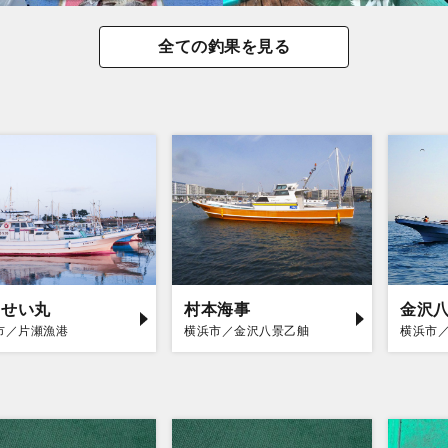
全ての釣果を見る
うせい丸
村本海事
金沢八
市／片瀬漁港
横浜市／金沢八景乙舳
横浜市