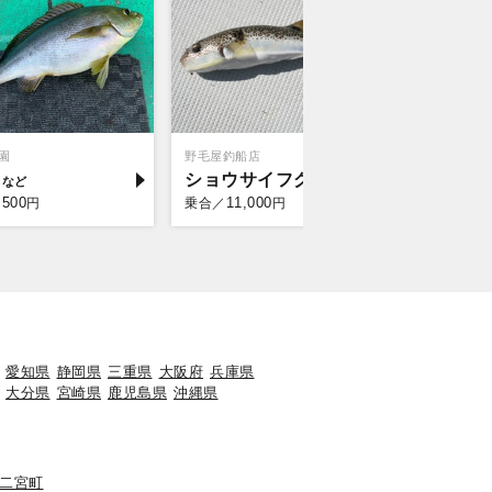
園
野毛屋釣船店
庄治郎丸
キ
ショウサイフグ
シイラ
,500
11,000
13,
円
乗合／
円
乗合／
愛知県
静岡県
三重県
大阪府
兵庫県
大分県
宮崎県
鹿児島県
沖縄県
二宮町