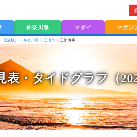
果
神奈川県
マダイ
マガジ
版・完全版）
神奈川県
三浦市
三浦海岸
見表
・タイドグラフ（20