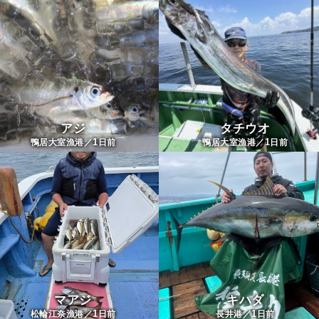
アジ
タチウオ
1
1
鴨居大室漁港／
日前
鴨居大室漁港／
日前
マアジ
キハダ
1
1
松輪江奈漁港／
日前
長井港／
日前