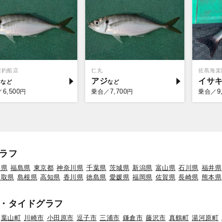
屋釣船店
仁丸
佐島海楽
ジ
アジ
イサ
6,500
7,700
9
／
円
乗合／
円
乗合／
ラフ
形県
福島県
東京都
神奈川県
千葉県
茨城県
新潟県
富山県
石川県
福井県
鳥取県
島根県
高知県
香川県
徳島県
愛媛県
福岡県
佐賀県
長崎県
熊本県
・タイドグラフ
葉山町
川崎市
小田原市
逗子市
三浦市
鎌倉市
藤沢市
真鶴町
湯河原町