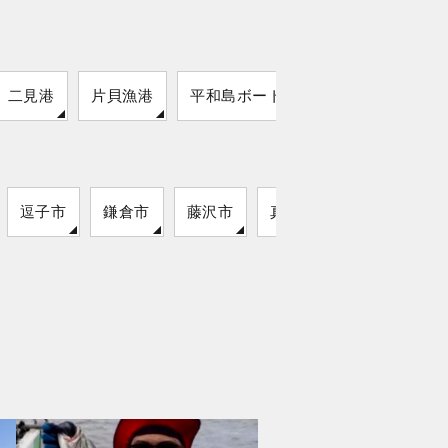
二見港
片貝漁港
平和島ボートレース場
野北漁港
逗子市
鎌倉市
藤沢市
真鶴町
湯河原町