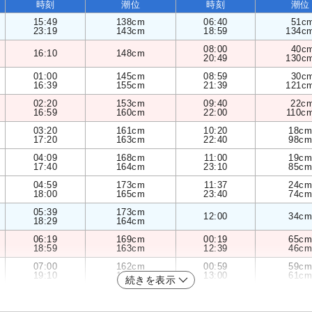
時刻
潮位
時刻
潮位
15:49
138cm
06:40
51c
23:19
143cm
18:59
134c
08:00
40c
16:10
148cm
20:49
130c
01:00
145cm
08:59
30c
16:39
155cm
21:39
121c
02:20
153cm
09:40
22c
16:59
160cm
22:00
110c
03:20
161cm
10:20
18cm
17:20
163cm
22:40
98cm
04:09
168cm
11:00
19cm
17:40
164cm
23:10
85cm
04:59
173cm
11:37
24cm
18:00
165cm
23:40
74cm
05:39
173cm
12:00
34cm
18:29
164cm
06:19
169cm
00:19
65cm
18:59
163cm
12:39
46cm
07:00
162cm
00:59
59cm
19:10
162cm
13:00
61cm
続きを表示