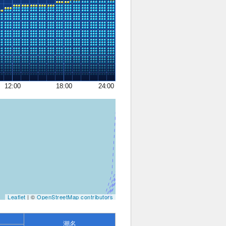
12:00
18:00
24:00
Leaflet
| ©
OpenStreetMap contributors
潮名