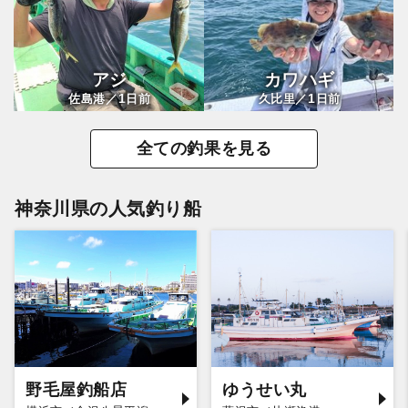
アジ
カワハギ
1
1
佐島港／
日前
久比里／
日前
全ての釣果を見る
神奈川県の人気釣り船
野毛屋釣船店
ゆうせい丸