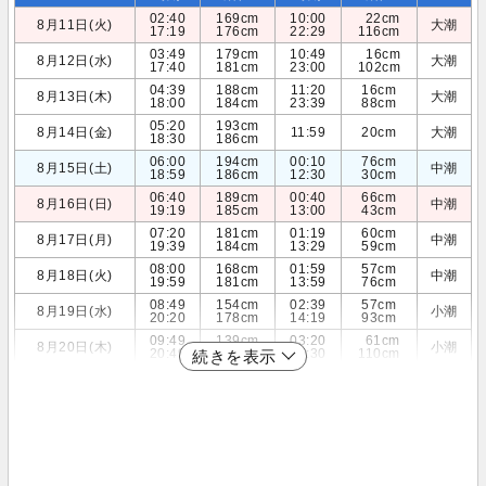
02:40
169cm
10:00
22cm
8月11日(火)
大潮
17:19
176cm
22:29
116cm
03:49
179cm
10:49
16cm
8月12日(水)
大潮
17:40
181cm
23:00
102cm
04:39
188cm
11:20
16cm
8月13日(木)
大潮
18:00
184cm
23:39
88cm
05:20
193cm
8月14日(金)
11:59
20cm
大潮
18:30
186cm
06:00
194cm
00:10
76cm
8月15日(土)
中潮
18:59
186cm
12:30
30cm
06:40
189cm
00:40
66cm
8月16日(日)
中潮
19:19
185cm
13:00
43cm
07:20
181cm
01:19
60cm
8月17日(月)
中潮
19:39
184cm
13:29
59cm
08:00
168cm
01:59
57cm
8月18日(火)
中潮
19:59
181cm
13:59
76cm
08:49
154cm
02:39
57cm
8月19日(水)
小潮
20:20
178cm
14:19
93cm
09:49
139cm
03:20
61cm
8月20日(木)
小潮
20:49
172cm
14:30
110cm
続きを表示