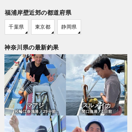
福浦岸壁近郊の都道府県
千葉県
東京都
静岡県
神奈川県の最新釣果
マアジ
スルメイカ
29
1
松輪江奈漁港／
分前
間口漁港／
日前