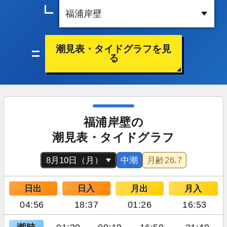
潮見表・タイドグラフを見
る
福浦岸壁の
潮見表・タイドグラフ
中潮
月齢
26.7
日出
日入
月出
月入
04:56
18:37
01:26
16:53