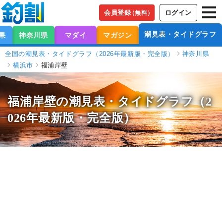
会員登録
ログイン
（無料）
潮見表・タイドグラフ
果
神奈川県
マダイ
マガジン
全国の潮見表・タイドグラフ（2026年最新版・完全版）
神奈川県
横浜市
福浦岸壁
福浦岸壁の潮見表
・タイドグラフ（2
026年最新版・完全版）