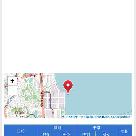
+
−
Leaflet
| ©
OpenStreetMap contributors
満潮
干潮
日時
潮名
時刻
潮位
時刻
潮位