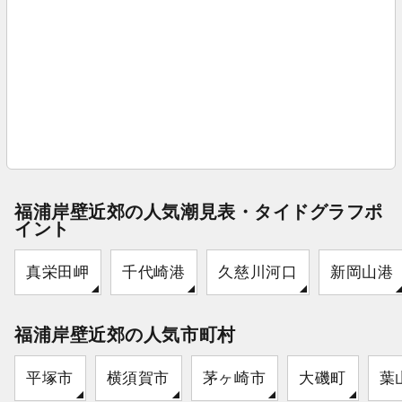
福浦岸壁近郊の人気潮見表・タイドグラフポ
イント
真栄田岬
千代崎港
久慈川河口
新岡山港
福浦岸壁近郊の人気市町村
平塚市
横須賀市
茅ヶ崎市
大磯町
葉