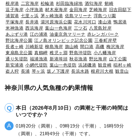
根岸港
二宮海岸
松輪港
杉田臨海緑地
酒匂海岸
剱崎
逗子海岸
小坪漁港
材木座海岸
金田海岸
芝崎海岸
旧吉田邸下
浦賀港
七里ヶ浜
茅ヶ崎漁港
佐島マリーナ
浮島つり園
平塚海岸
長井港
湯河原海浜公園
花水川河口
漆山港
鴨居港
米神漁港
西浜海岸
葉山一色海岸
三ツ石
八景島対岸
あぶずり港
江の浦港
油壷京急マリーナ
赤レンガパーク
野比海岸公園
江ノ島オリンピック記念公園
三春町岸壁
長者ヶ崎
川崎新堤
柳島海岸
旗山崎
間口港
高磯
梅沢海岸
東扇島北公園
真鶴岬
稚児ヶ淵
野島沖堤防
小八幡海岸
通り矢堤防
福浦漁港
新港埠頭
秋谷漁港
野比海岸
山下公園
新安浦港
小網代堤防
葉山一色堤防
浜諸磯港
観音崎
稲村ヶ崎
盗人狩
長浦
琴ヶ浜
坂ノ下護岸
長浜水路
根府川大根
観音山
神奈川県の人気魚種の釣果情報
本日（2026年8月10日）の満潮と干潮の時間は
いつですか？
01時20分（満潮）、09時19分（干潮）、16時59分
（満潮）、21時49分（干潮）です。