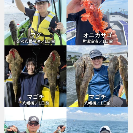
フグ
オニカサゴ
1
1
金沢八景平潟／
日前
片瀬漁港／
日前
マゴチ
マゴチ
1
1
八幡橋／
日前
八幡橋／
日前