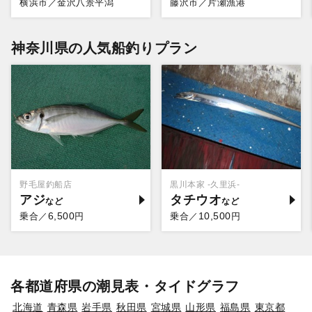
横浜市／金沢八景平潟
藤沢市／片瀬漁港
神奈川県の人気船釣りプラン
野毛屋釣船店
黒川本家 -久里浜-
アジ
タチウオ
6,500
10,500
乗合／
円
乗合／
円
各都道府県の潮見表・タイドグラフ
北海道
青森県
岩手県
秋田県
宮城県
山形県
福島県
東京都