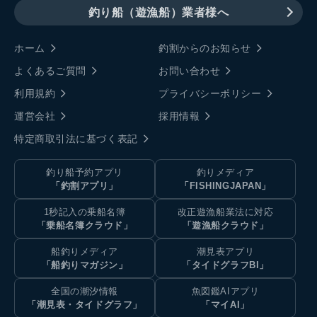
釣り船（遊漁船）業者様へ
ホーム
釣割からのお知らせ
よくあるご質問
お問い合わせ
利用規約
プライバシーポリシー
運営会社
採用情報
特定商取引法に基づく表記
釣り船予約アプリ
釣りメディア
「釣割アプリ」
「FISHINGJAPAN」
1秒記入の乗船名簿
改正遊漁船業法に対応
「乗船名簿クラウド」
「遊漁船クラウド」
船釣りメディア
潮見表アプリ
「船釣りマガジン」
「タイドグラフBI」
全国の潮汐情報
魚図鑑AIアプリ
「潮見表・タイドグラフ」
「マイAI」