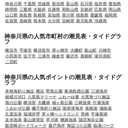
神奈川県
千葉県
茨城県
新潟県
富山県
石川県
福井県
愛知県
静岡県
三重県
大阪府
兵庫県
和歌山県
京都府
広島県
岡山県
山口県
鳥取県
島根県
高知県
香川県
徳島県
愛媛県
福岡県
佐賀県
長崎県
熊本県
大分県
宮崎県
鹿児島県
沖縄県
神奈川県の人気市町村の潮見表・タイドグラ
フ
横浜市
平塚市
横須賀市
茅ヶ崎市
大磯町
葉山町
川崎市
小田原市
逗子市
三浦市
鎌倉市
藤沢市
真鶴町
湯河原町
二宮町
神奈川県の人気ポイントの潮見表・タイドグ
ラフ
本牧海釣り施設
横浜
野島公園
東扇島西公園
三浦海岸
相模川河口
八景島マリーナ
ふれーゆ裏
大黒海づり施設
海の公園
横須賀
大磯港
城ヶ島公園
三崎漁港
片瀬漁港
うみかぜ公園
磯子海釣り施設
国府津海岸
真鶴港
湘南港
久里浜港
福浦岸壁
茅ヶ崎ヘッドランド
荒崎
平塚新港
走水漁港
葉山港突堤
早川港
腰越漁港
鵠沼海浜公園
観音崎ボードウォーク
森戸海岸
海辺つり公園
臨港パーク