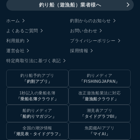
釣り船（遊漁船）業者様へ
ホーム
釣割からのお知らせ
よくあるご質問
お問い合わせ
利用規約
プライバシーポリシー
運営会社
採用情報
特定商取引法に基づく表記
釣り船予約アプリ
釣りメディア
「釣割アプリ」
「FISHINGJAPAN」
1秒記入の乗船名簿
改正遊漁船業法に対応
「乗船名簿クラウド」
「遊漁船クラウド」
船釣りメディア
潮見表アプリ
「船釣りマガジン」
「タイドグラフBI」
全国の潮汐情報
魚図鑑AIアプリ
「潮見表・タイドグラフ」
「マイAI」