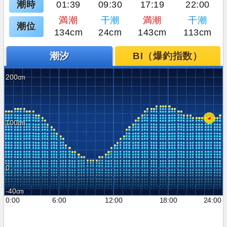
潮時
01:39
09:30
17:19
22:00
満潮
干潮
満潮
干潮
潮位
134cm
24cm
143cm
113cm
潮汐
BI（爆釣指数）
200
100
0
-40
0:00
6:00
12:00
18:00
24:00