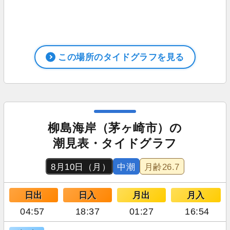
この場所のタイドグラフを見る
柳島海岸（茅ヶ崎市）の
潮見表・タイドグラフ
8月10日（月）
中潮
月齢
26.7
日出
日入
月出
月入
04:57
18:37
01:27
16:54