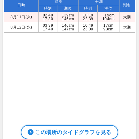
満潮
干潮
日時
潮名
時刻
潮位
時刻
潮位
02:49
139cm
10:19
19cm
8月11日(火)
大潮
17:30
145cm
22:39
104cm
03:39
146cm
10:49
17cm
8月12日(水)
大潮
17:40
147cm
23:00
93cm
この場所のタイドグラフを見る