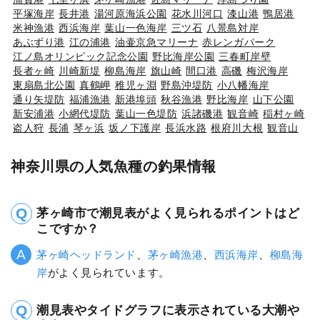
平塚海岸
長井港
湯河原海浜公園
花水川河口
漆山港
鴨居港
米神漁港
西浜海岸
葉山一色海岸
三ツ石
八景島対岸
あぶずり港
江の浦港
油壷京急マリーナ
赤レンガパーク
江ノ島オリンピック記念公園
野比海岸公園
三春町岸壁
長者ヶ崎
川崎新堤
柳島海岸
旗山崎
間口港
高磯
梅沢海岸
東扇島北公園
真鶴岬
稚児ヶ淵
野島沖堤防
小八幡海岸
通り矢堤防
福浦漁港
新港埠頭
秋谷漁港
野比海岸
山下公園
新安浦港
小網代堤防
葉山一色堤防
浜諸磯港
観音崎
稲村ヶ崎
盗人狩
長浦
琴ヶ浜
坂ノ下護岸
長浜水路
根府川大根
観音山
神奈川県の人気魚種の釣果情報
茅ヶ崎市で潮見表がよく見られるポイントはど
こですか？
茅ヶ崎ヘッドランド
、
茅ヶ崎漁港
、
西浜海岸
、
柳島海
岸
がよく見られています。
潮見表やタイドグラフに表示されている大潮や