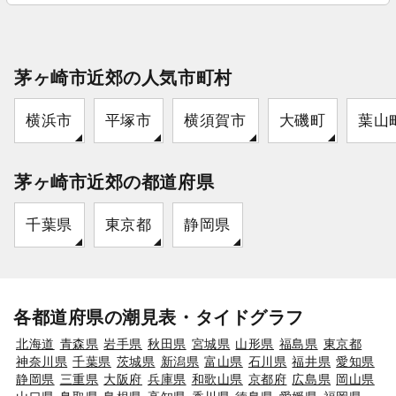
茅ヶ崎市近郊の人気市町村
横浜市
平塚市
横須賀市
大磯町
葉山
茅ヶ崎市近郊の都道府県
千葉県
東京都
静岡県
各都道府県の潮見表・タイドグラフ
北海道
青森県
岩手県
秋田県
宮城県
山形県
福島県
東京都
神奈川県
千葉県
茨城県
新潟県
富山県
石川県
福井県
愛知県
静岡県
三重県
大阪府
兵庫県
和歌山県
京都府
広島県
岡山県