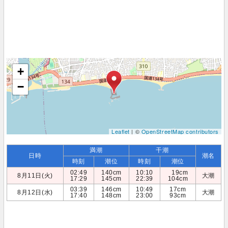
+
−
Leaflet
| ©
OpenStreetMap contributors
満潮
干潮
日時
潮名
時刻
潮位
時刻
潮位
02:49
140cm
10:10
19cm
8月11日(火)
大潮
17:29
145cm
22:39
104cm
03:39
146cm
10:49
17cm
8月12日(水)
大潮
17:40
148cm
23:00
93cm