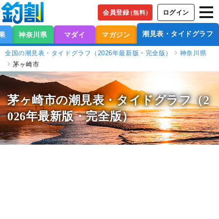
会員登録
ログイン
（無料）
潮見表・タイドグラフ
果
神奈川県
マダイ
マガジン
全国の潮見表・タイドグラフ（2026年最新版・完全版）
神奈川県
茅ヶ崎市
茅ヶ崎市の潮見表
・タイドグラフ（2
026年最新版・完全版）