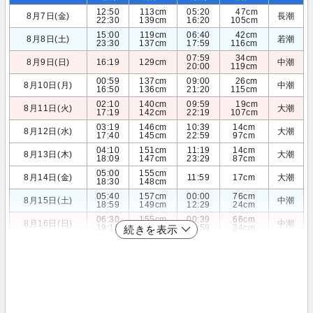
12:50
113cm
05:20
47cm
8月7日(金)
長潮
22:30
139cm
16:20
105cm
15:00
119cm
06:40
42cm
8月8日(土)
若潮
23:30
137cm
17:59
116cm
07:59
34cm
8月9日(日)
16:19
129cm
中潮
20:00
119cm
00:59
137cm
09:00
26cm
8月10日(月)
中潮
16:50
136cm
21:20
115cm
02:10
140cm
09:59
19cm
8月11日(火)
大潮
17:19
142cm
22:19
107cm
03:19
146cm
10:39
14cm
8月12日(水)
大潮
17:40
145cm
22:59
97cm
04:10
151cm
11:19
14cm
8月13日(木)
大潮
18:09
147cm
23:29
87cm
05:00
155cm
8月14日(金)
11:59
17cm
大潮
18:30
148cm
05:40
157cm
00:00
76cm
8月15日(土)
中潮
18:59
149cm
12:29
24cm
06:30
155cm
00:39
66cm
8月16日(日)
中潮
19:19
149cm
12:59
34cm
続きを表示