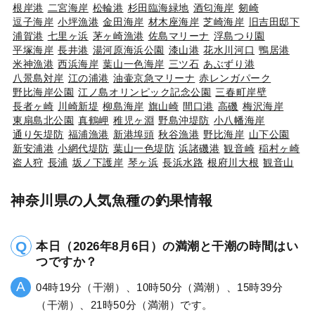
根岸港
二宮海岸
松輪港
杉田臨海緑地
酒匂海岸
剱崎
逗子海岸
小坪漁港
金田海岸
材木座海岸
芝崎海岸
旧吉田邸下
浦賀港
七里ヶ浜
茅ヶ崎漁港
佐島マリーナ
浮島つり園
平塚海岸
長井港
湯河原海浜公園
漆山港
花水川河口
鴨居港
米神漁港
西浜海岸
葉山一色海岸
三ツ石
あぶずり港
八景島対岸
江の浦港
油壷京急マリーナ
赤レンガパーク
野比海岸公園
江ノ島オリンピック記念公園
三春町岸壁
長者ヶ崎
川崎新堤
柳島海岸
旗山崎
間口港
高磯
梅沢海岸
東扇島北公園
真鶴岬
稚児ヶ淵
野島沖堤防
小八幡海岸
通り矢堤防
福浦漁港
新港埠頭
秋谷漁港
野比海岸
山下公園
新安浦港
小網代堤防
葉山一色堤防
浜諸磯港
観音崎
稲村ヶ崎
盗人狩
長浦
坂ノ下護岸
琴ヶ浜
長浜水路
根府川大根
観音山
神奈川県の人気魚種の釣果情報
本日（2026年8月6日）の満潮と干潮の時間はい
つですか？
04時19分（干潮）、10時50分（満潮）、15時39分
（干潮）、21時50分（満潮）です。