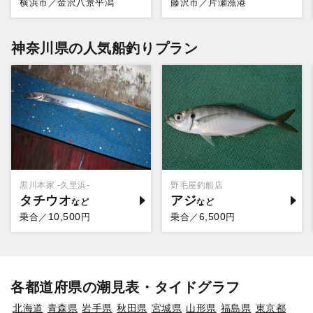
横浜市／金沢八景平潟
藤沢市／片瀬漁港
神奈川県の人気船釣りプラン
黒川本家 -久里浜-
野毛屋釣船店
タチウオ
アジ
10,500
6,500
乗合／
円
乗合／
円
各都道府県の潮見表・タイドグラフ
北海道
青森県
岩手県
秋田県
宮城県
山形県
福島県
東京都