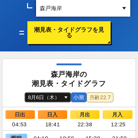
潮見表・タイドグラフを見
る
森戸海岸の
潮見表・タイドグラフ
小潮
月齢
22.7
日出
日入
月出
月入
04:53
18:41
22:38
12:25