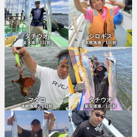
タチウオ
シロギス
1
1
走水港／
日前
本牧漁港／
日前
マダコ
タチウオ
1
1
本牧漁港／
日前
新安浦港／
日前