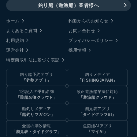
釣り船（遊漁船）業者様へ
ホーム
釣割からのお知らせ
よくあるご質問
お問い合わせ
利用規約
プライバシーポリシー
運営会社
採用情報
特定商取引法に基づく表記
釣り船予約アプリ
釣りメディア
「釣割アプリ」
「FISHINGJAPAN」
1秒記入の乗船名簿
改正遊漁船業法に対応
「乗船名簿クラウド」
「遊漁船クラウド」
船釣りメディア
潮見表アプリ
「船釣りマガジン」
「タイドグラフBI」
全国の潮汐情報
魚図鑑AIアプリ
「潮見表・タイドグラフ」
「マイAI」