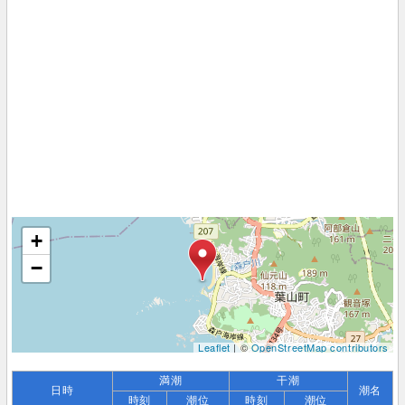
+
−
Leaflet
| ©
OpenStreetMap contributors
満潮
干潮
日時
潮名
時刻
潮位
時刻
潮位