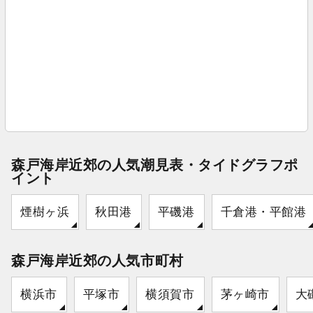
森戸海岸近郊の人気潮見表・タイドグラフポ
イント
煙樹ヶ浜
秋田港
平磯港
千倉港・平館港
森戸海岸近郊の人気市町村
横浜市
平塚市
横須賀市
茅ヶ崎市
大