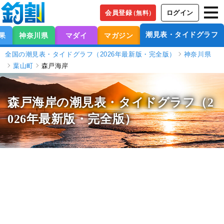
会員登録
ログイン
（無料）
潮見表・タイドグラフ
果
神奈川県
マダイ
マガジン
全国の潮見表・タイドグラフ（2026年最新版・完全版）
神奈川県
葉山町
森戸海岸
森戸海岸の潮見表
・タイドグラフ（2
026年最新版・完全版）