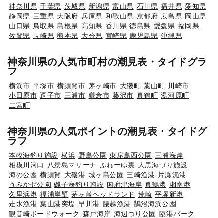
神奈川県
千葉県
茨城県
新潟県
富山県
石川県
福井県
愛知県
静岡県
三重県
大阪府
兵庫県
和歌山県
京都府
広島県
岡山県
山口県
鳥取県
島根県
高知県
香川県
徳島県
愛媛県
福岡県
佐賀県
長崎県
熊本県
大分県
宮崎県
鹿児島県
沖縄県
神奈川県の人気市町村の潮見表・タイドグラ
フ
横浜市
平塚市
横須賀市
茅ヶ崎市
大磯町
葉山町
川崎市
小田原市
逗子市
三浦市
鎌倉市
藤沢市
真鶴町
湯河原町
二宮町
神奈川県の人気ポイントの潮見表・タイドグ
ラフ
本牧海釣り施設
横浜
野島公園
東扇島西公園
三浦海岸
相模川河口
八景島マリーナ
ふれーゆ裏
大黒海づり施設
海の公園
横須賀
大磯港
城ヶ島公園
三崎漁港
片瀬漁港
うみかぜ公園
磯子海釣り施設
国府津海岸
真鶴港
湘南港
久里浜港
福浦岸壁
茅ヶ崎ヘッドランド
荒崎
平塚新港
走水漁港
葉山港突堤
早川港
腰越漁港
鵠沼海浜公園
観音崎ボードウォーク
森戸海岸
海辺つり公園
臨港パーク