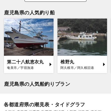
鹿児島県の人気釣り船
第二十八航恵衣丸
椎野丸
奄美市／宇宿漁港
阿久根市／阿久根旧港
鹿児島県の人気船釣りプラン
各都道府県の潮見表・タイドグラフ