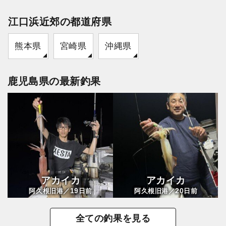
江口浜近郊の都道府県
熊本県
宮崎県
沖縄県
鹿児島県の最新釣果
アカイカ
アカイカ
19
20
阿久根旧港／
日前
阿久根旧港／
日前
全ての釣果を見る