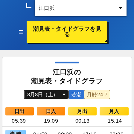
潮見表・タイドグラフを見
る
江口浜の
潮見表・タイドグラフ
若潮
月齢
24.7
日出
日入
月出
月入
05:39
19:09
00:13
15:14