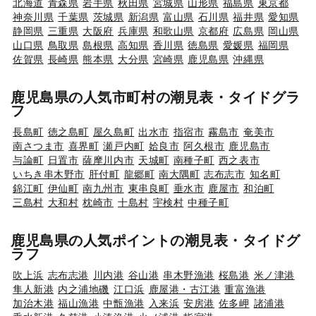
北海道
青森県
岩手県
秋田県
宮城県
山形県
福島県
東京都
神奈川県
千葉県
茨城県
新潟県
富山県
石川県
福井県
愛知県
静岡県
三重県
大阪府
兵庫県
和歌山県
京都府
広島県
岡山県
山口県
鳥取県
島根県
高知県
香川県
徳島県
愛媛県
福岡県
佐賀県
長崎県
熊本県
大分県
宮崎県
鹿児島県
沖縄県
鹿児島県の人気市町村の潮見表・タイドグラ
フ
長島町
徳之島町
屋久島町
出水市
指宿市
霧島市
奄美市
南さつま市
喜界町
瀬戸内町
姶良市
阿久根市
鹿児島市
与論町
日置市
薩摩川内市
天城町
南種子町
西之表市
いちき串木野市
肝付町
龍郷町
南大隅町
志布志市
知名町
錦江町
伊仙町
南九州市
東串良町
垂水市
鹿屋市
和泊町
三島村
大和村
枕崎市
十島村
宇検村
中種子町
鹿児島県の人気ポイントの潮見表・タイドグ
ラフ
吹上浜
志布志港
川内港
谷山港
串木野漁港
桜島港
米ノ津港
隼人新港
内之浦地磯
江口浜
鹿屋港・古江港
重富漁港
加治木港
福山漁港
中甑漁港
入来浜
安房港
佐多岬
諸浦港