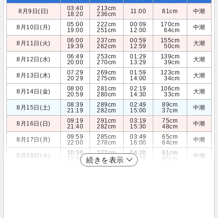
03:40
213cm
8月9日(日)
11:00
81cm
中潮
18:20
236cm
05:00
222cm
00:09
170cm
8月10日(月)
中潮
19:00
251cm
12:00
64cm
06:00
237cm
00:59
155cm
8月11日(火)
大潮
19:39
262cm
12:59
50cm
06:49
253cm
01:29
139cm
8月12日(水)
大潮
20:00
270cm
13:29
39cm
07:29
269cm
01:59
123cm
8月13日(木)
大潮
20:29
275cm
14:00
34cm
08:00
281cm
02:19
106cm
8月14日(金)
大潮
20:59
280cm
14:30
33cm
08:39
289cm
02:49
89cm
8月15日(土)
中潮
21:19
282cm
15:00
37cm
09:19
291cm
03:19
75cm
8月16日(日)
中潮
21:40
282cm
15:30
48cm
09:59
285cm
03:49
65cm
8月17日(月)
中潮
22:00
278cm
16:00
64cm
10:30
272cm
04:20
61cm
8月18日(火)
中潮
22:39
270cm
16:39
85cm
続きを表示