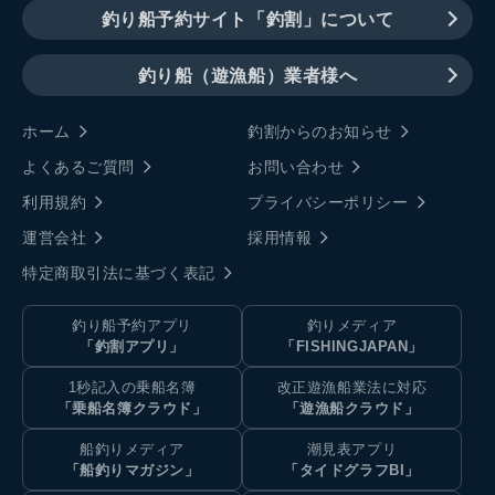
釣り船予約サイト「釣割」について
釣り船（遊漁船）業者様へ
ホーム
釣割からのお知らせ
よくあるご質問
お問い合わせ
利用規約
プライバシーポリシー
運営会社
採用情報
特定商取引法に基づく表記
釣り船予約アプリ
釣りメディア
「釣割アプリ」
「FISHINGJAPAN」
1秒記入の乗船名簿
改正遊漁船業法に対応
「乗船名簿クラウド」
「遊漁船クラウド」
船釣りメディア
潮見表アプリ
「船釣りマガジン」
「タイドグラフBI」