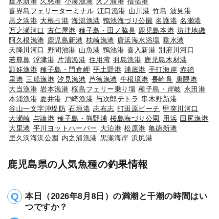
垂水新港
久慈港
小湊漁港
火ノ浦港
指宿港
喜界島フェリーターミナル
江口漁港
山川港
竹島
波見港
黒之浜港
大根占港
海潟漁港
鴨池海づり公園
名護港
名瀬港
万之瀬河口
古仁屋港
種子島・田ノ脇鼻
鹿児島本港
坊津地磯
阿久根漁港
鹿児島新港
枕崎漁港
唐浜海水浴場
垂水港
天降川河口
野間池港
山魚港
鴨池港
喜入新港
別府川河口
若尊鼻
浮津港
片浦漁港
住用湾
羽島漁港
鹿児島木材港
頴娃漁港
種子島・門倉岬
平土野港
浦底港
手打海岸
赤碕
里港
三船漁港
汐見漁港
芦徳漁港
牛根境港
長崎鼻
唐隈港
大当漁港
岩本漁港
桜島フェリー乗り場
種子島・岸岐
永田港
本浦漁港
夏井港
戸崎漁港
与次郎テトラ
串木野新港
谷山一文字沖堤防
石垣港
志布志
打田原ビーチ
甲突川河口
大瀬崎
与論港
種子島・熊野浦
桜島海づり公園
用浜
田尻漁港
大里港
平川ヨットハーバー
大泊港
松原港
亀徳新港
里久浜海浜公園
内之浦漁港
黒瀬海岸
浜尻港
鹿児島県の人気魚種の釣果情報
本日（2026年8月8日）の満潮と干潮の時間はい
つですか？