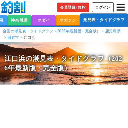
会員登録
ログイン
（無料）
潮見表・タイドグラフ
果
神奈川県
マダイ
マガジン
全国の潮見表・タイドグラフ（2026年最新版・完全版）
鹿児島県
日置市
江口浜
江口浜の潮見表
・タイドグラフ（202
6年最新版・完全版）