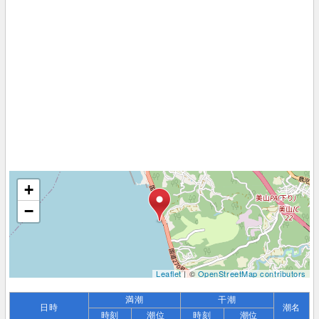
+
−
Leaflet
| ©
OpenStreetMap contributors
満潮
干潮
日時
潮名
時刻
潮位
時刻
潮位