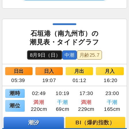
石垣港（南九州市）の
潮見表・タイドグラフ
8月9日（日）
中潮
月齢
25.7
日出
日入
月出
月入
05:39
19:07
01:12
16:20
潮時
02:49
10:19
17:30
23:00
満潮
干潮
満潮
干潮
潮位
220cm
69cm
229cm
165cm
潮汐
BI（爆釣指数）