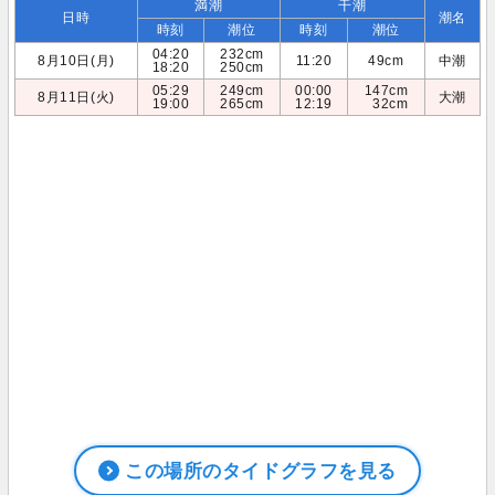
満潮
干潮
日時
潮名
時刻
潮位
時刻
潮位
04:20
232cm
8月10日(月)
11:20
49cm
中潮
18:20
250cm
05:29
249cm
00:00
147cm
8月11日(火)
大潮
19:00
265cm
12:19
32cm
この場所のタイドグラフを見る