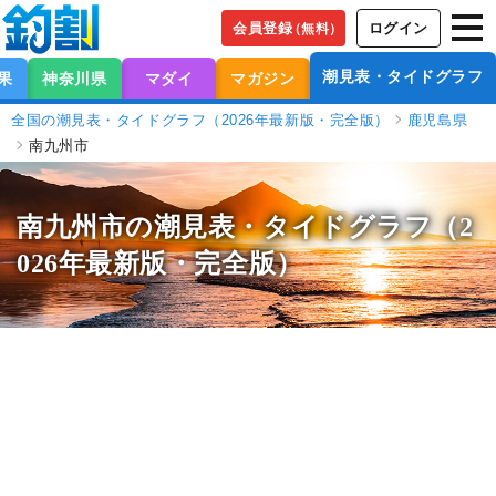
会員登録
ログイン
（無料）
潮見表・タイドグラフ
果
神奈川県
マダイ
マガジン
全国の潮見表・タイドグラフ（2026年最新版・完全版）
鹿児島県
南九州市
南九州市の潮見表
・タイドグラフ（2
026年最新版・完全版）