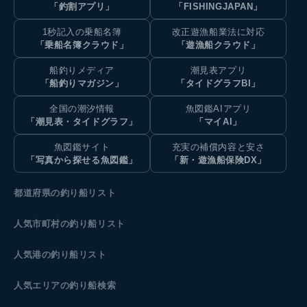
「釣割アプリ」
「FISHINGJAPAN」
1秒記入の乗船名簿
改正遊漁船業法に対応
「乗船名簿クラウド」
「遊漁船クラウド」
船釣りメディア
潮見表アプリ
「船釣りマガジン」
「タイドグラフBI」
全国の潮汐情報
魚図鑑AIアプリ
「潮見表・タイドグラフ」
「マイAI」
魚図鑑サイト
充実の補償内容と安さ
「写真から探せる魚図鑑」
「新・遊漁船保険DX」
都道府県の釣り船リスト
人気市町村の釣り船リスト
人気港の釣り船リスト
人気エリアの釣り船検索