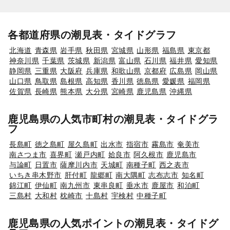
各都道府県の潮見表・タイドグラフ
北海道
青森県
岩手県
秋田県
宮城県
山形県
福島県
東京都
神奈川県
千葉県
茨城県
新潟県
富山県
石川県
福井県
愛知県
静岡県
三重県
大阪府
兵庫県
和歌山県
京都府
広島県
岡山県
山口県
鳥取県
島根県
高知県
香川県
徳島県
愛媛県
福岡県
佐賀県
長崎県
熊本県
大分県
宮崎県
鹿児島県
沖縄県
鹿児島県の人気市町村の潮見表・タイドグラ
フ
長島町
徳之島町
屋久島町
出水市
指宿市
霧島市
奄美市
南さつま市
喜界町
瀬戸内町
姶良市
阿久根市
鹿児島市
与論町
日置市
薩摩川内市
天城町
南種子町
西之表市
いちき串木野市
肝付町
龍郷町
南大隅町
志布志市
知名町
錦江町
伊仙町
南九州市
東串良町
垂水市
鹿屋市
和泊町
三島村
大和村
枕崎市
十島村
宇検村
中種子町
鹿児島県の人気ポイントの潮見表・タイドグ