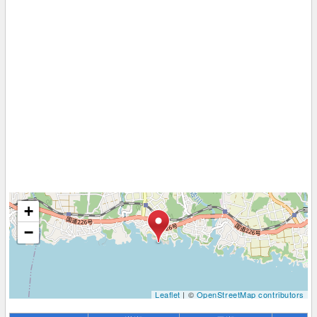
+
−
Leaflet
| ©
OpenStreetMap contributors