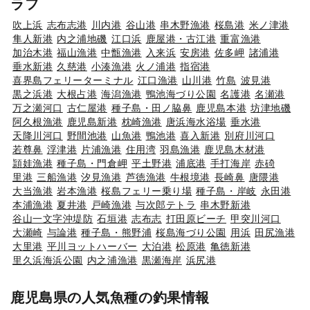
ラフ
吹上浜
志布志港
川内港
谷山港
串木野漁港
桜島港
米ノ津港
隼人新港
内之浦地磯
江口浜
鹿屋港・古江港
重富漁港
加治木港
福山漁港
中甑漁港
入来浜
安房港
佐多岬
諸浦港
垂水新港
久慈港
小湊漁港
火ノ浦港
指宿港
喜界島フェリーターミナル
江口漁港
山川港
竹島
波見港
黒之浜港
大根占港
海潟漁港
鴨池海づり公園
名護港
名瀬港
万之瀬河口
古仁屋港
種子島・田ノ脇鼻
鹿児島本港
坊津地磯
阿久根漁港
鹿児島新港
枕崎漁港
唐浜海水浴場
垂水港
天降川河口
野間池港
山魚港
鴨池港
喜入新港
別府川河口
若尊鼻
浮津港
片浦漁港
住用湾
羽島漁港
鹿児島木材港
頴娃漁港
種子島・門倉岬
平土野港
浦底港
手打海岸
赤碕
里港
三船漁港
汐見漁港
芦徳漁港
牛根境港
長崎鼻
唐隈港
大当漁港
岩本漁港
桜島フェリー乗り場
種子島・岸岐
永田港
本浦漁港
夏井港
戸崎漁港
与次郎テトラ
串木野新港
谷山一文字沖堤防
石垣港
志布志
打田原ビーチ
甲突川河口
大瀬崎
与論港
種子島・熊野浦
桜島海づり公園
用浜
田尻漁港
大里港
平川ヨットハーバー
大泊港
松原港
亀徳新港
里久浜海浜公園
内之浦漁港
黒瀬海岸
浜尻港
鹿児島県の人気魚種の釣果情報