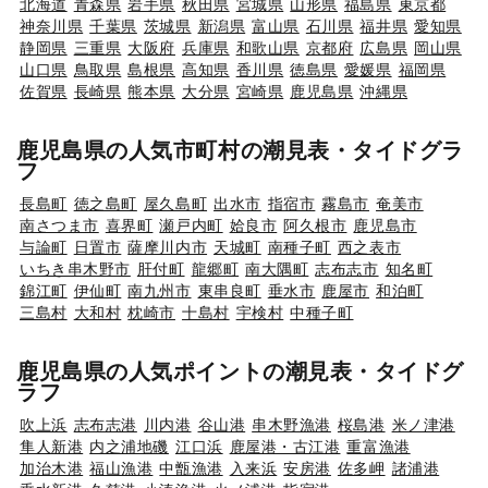
北海道
青森県
岩手県
秋田県
宮城県
山形県
福島県
東京都
神奈川県
千葉県
茨城県
新潟県
富山県
石川県
福井県
愛知県
静岡県
三重県
大阪府
兵庫県
和歌山県
京都府
広島県
岡山県
山口県
鳥取県
島根県
高知県
香川県
徳島県
愛媛県
福岡県
佐賀県
長崎県
熊本県
大分県
宮崎県
鹿児島県
沖縄県
鹿児島県の人気市町村の潮見表・タイドグラ
フ
長島町
徳之島町
屋久島町
出水市
指宿市
霧島市
奄美市
南さつま市
喜界町
瀬戸内町
姶良市
阿久根市
鹿児島市
与論町
日置市
薩摩川内市
天城町
南種子町
西之表市
いちき串木野市
肝付町
龍郷町
南大隅町
志布志市
知名町
錦江町
伊仙町
南九州市
東串良町
垂水市
鹿屋市
和泊町
三島村
大和村
枕崎市
十島村
宇検村
中種子町
鹿児島県の人気ポイントの潮見表・タイドグ
ラフ
吹上浜
志布志港
川内港
谷山港
串木野漁港
桜島港
米ノ津港
隼人新港
内之浦地磯
江口浜
鹿屋港・古江港
重富漁港
加治木港
福山漁港
中甑漁港
入来浜
安房港
佐多岬
諸浦港