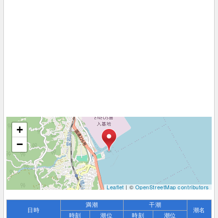
+
−
Leaflet
| ©
OpenStreetMap contributors
満潮
干潮
日時
潮名
時刻
潮位
時刻
潮位