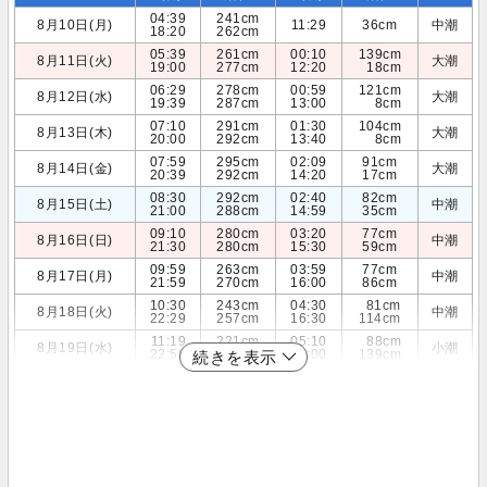
04:39
241cm
8月10日(月)
11:29
36cm
中潮
18:20
262cm
05:39
261cm
00:10
139cm
8月11日(火)
大潮
19:00
277cm
12:20
18cm
06:29
278cm
00:59
121cm
8月12日(水)
大潮
19:39
287cm
13:00
8cm
07:10
291cm
01:30
104cm
8月13日(木)
大潮
20:00
292cm
13:40
8cm
07:59
295cm
02:09
91cm
8月14日(金)
大潮
20:39
292cm
14:20
17cm
08:30
292cm
02:40
82cm
8月15日(土)
中潮
21:00
288cm
14:59
35cm
09:10
280cm
03:20
77cm
8月16日(日)
中潮
21:30
280cm
15:30
59cm
09:59
263cm
03:59
77cm
8月17日(月)
中潮
21:59
270cm
16:00
86cm
10:30
243cm
04:30
81cm
8月18日(火)
中潮
22:29
257cm
16:30
114cm
11:19
221cm
05:10
88cm
8月19日(水)
小潮
22:59
243cm
17:00
139cm
続きを表示