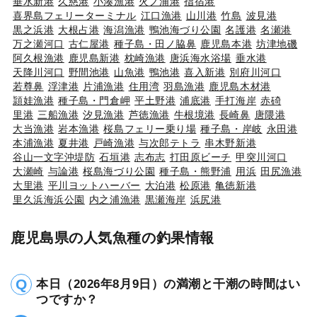
垂水新港
久慈港
小湊漁港
火ノ浦港
指宿港
喜界島フェリーターミナル
江口漁港
山川港
竹島
波見港
黒之浜港
大根占港
海潟漁港
鴨池海づり公園
名護港
名瀬港
万之瀬河口
古仁屋港
種子島・田ノ脇鼻
鹿児島本港
坊津地磯
阿久根漁港
鹿児島新港
枕崎漁港
唐浜海水浴場
垂水港
天降川河口
野間池港
山魚港
鴨池港
喜入新港
別府川河口
若尊鼻
浮津港
片浦漁港
住用湾
羽島漁港
鹿児島木材港
頴娃漁港
種子島・門倉岬
平土野港
浦底港
手打海岸
赤碕
里港
三船漁港
汐見漁港
芦徳漁港
牛根境港
長崎鼻
唐隈港
大当漁港
岩本漁港
桜島フェリー乗り場
種子島・岸岐
永田港
本浦漁港
夏井港
戸崎漁港
与次郎テトラ
串木野新港
谷山一文字沖堤防
石垣港
志布志
打田原ビーチ
甲突川河口
大瀬崎
与論港
桜島海づり公園
種子島・熊野浦
用浜
田尻漁港
大里港
平川ヨットハーバー
大泊港
松原港
亀徳新港
里久浜海浜公園
内之浦漁港
黒瀬海岸
浜尻港
鹿児島県の人気魚種の釣果情報
本日（2026年8月9日）の満潮と干潮の時間はい
つですか？