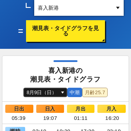
潮見表・タイドグラフを見
る
喜入新港の
潮見表・タイドグラフ
中潮
月齢
25.7
日出
日入
月出
月入
05:39
19:07
01:11
16:20