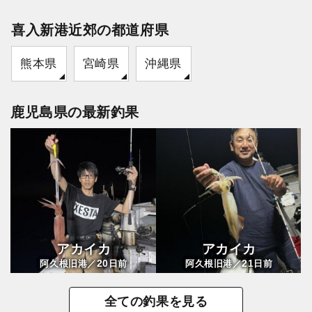
喜入新港近郊の都道府県
熊本県
宮崎県
沖縄県
鹿児島県の最新釣果
アカイカ
アカイカ
20
21
阿久根旧港／
日前
阿久根旧港／
日前
全ての釣果を見る