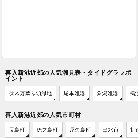
喜入新港近郊の人気潮見表・タイドグラフポ
イント
伏木万葉ふ頭緑地
尾本漁港
象潟漁港
鴨
喜入新港近郊の人気市町村
長島町
徳之島町
屋久島町
出水市
指