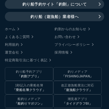
釣り船予約サイト「釣割」について
釣り船（遊漁船）業者様へ
ホーム
釣割からのお知らせ
よくあるご質問
お問い合わせ
利用規約
プライバシーポリシー
運営会社
採用情報
特定商取引法に基づく表記
釣り船予約アプリ
釣りメディア
「釣割アプリ」
「FISHINGJAPAN」
1秒記入の乗船名簿
改正遊漁船業法に対応
「乗船名簿クラウド」
「遊漁船クラウド」
船釣りメディア
潮見表アプリ
「船釣りマガジン」
「タイドグラフBI」