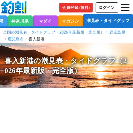
会員登録
ログイン
（無料）
潮見表・タイドグラフ
果
神奈川県
マダイ
マガジン
全国の潮見表・タイドグラフ（2026年最新版・完全版）
鹿児島県
鹿児島市
喜入新港
喜入新港の潮見表
・タイドグラフ（2
026年最新版・完全版）