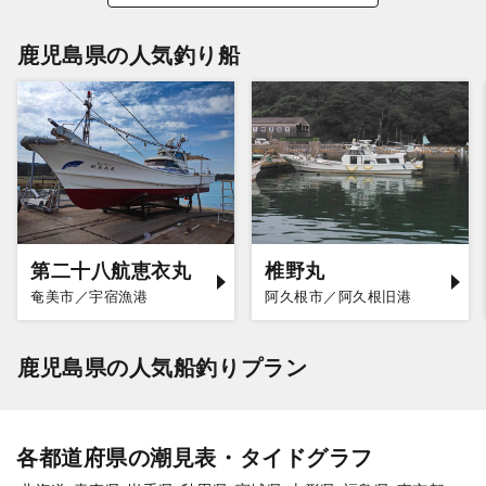
鹿児島県の人気釣り船
第二十八航恵衣丸
椎野丸
奄美市／宇宿漁港
阿久根市／阿久根旧港
鹿児島県の人気船釣りプラン
各都道府県の潮見表・タイドグラフ