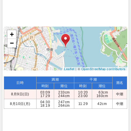
+
−
Leaflet
| ©
OpenStreetMap contributors
満潮
干潮
日時
潮名
時刻
潮位
時刻
潮位
03:09
233cm
10:20
63cm
8月9日(日)
中潮
17:29
244cm
23:00
160cm
04:30
247cm
8月10日(月)
11:29
42cm
中潮
18:19
264cm