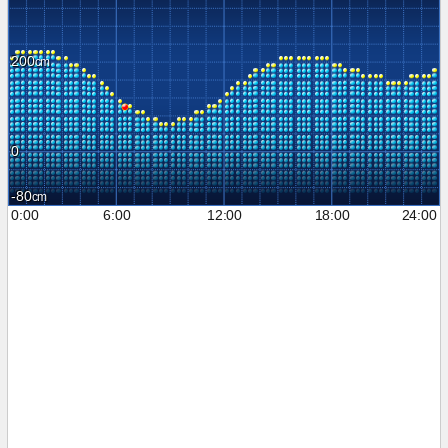
200
0
-80
0:00
6:00
12:00
18:00
24:00