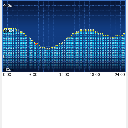
400
200
0
-80
0:00
6:00
12:00
18:00
24:00