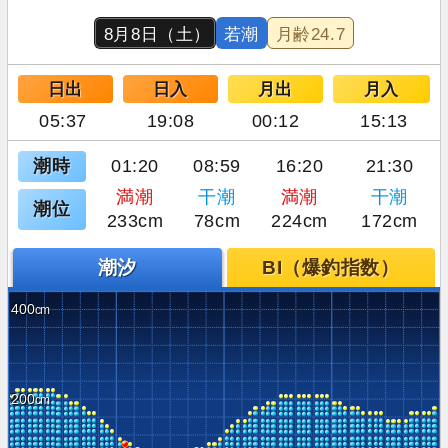
8月8日（土）
若潮
月齢
24.7
日出
日入
月出
月入
05:37
19:08
00:12
15:13
潮時
01:20
08:59
16:20
21:30
満潮
干潮
満潮
干潮
潮位
233cm
78cm
224cm
172cm
潮汐
BI（爆釣指数）
400
200