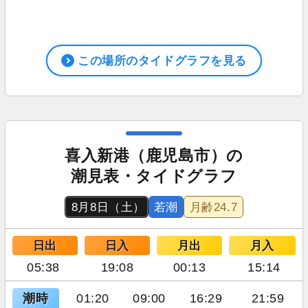
この場所のタイドグラフを見る
喜入新港（鹿児島市）の
潮見表・タイドグラフ
8月8日（土）
若潮
月齢
24.7
日出
日入
月出
月入
05:38
19:08
00:13
15:14
潮時
01:20
09:00
16:29
21:59