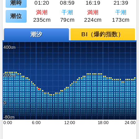
潮時
01:20
08:59
16:19
21:39
満潮
干潮
満潮
干潮
潮位
235cm
79cm
224cm
173cm
潮汐
BI（爆釣指数）
400
200
0
-80
0:00
6:00
12:00
18:00
24:00