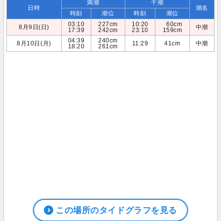
満潮
干潮
日時
潮名
時刻
潮位
時刻
潮位
03:10
227cm
10:20
60cm
8月9日(日)
中潮
17:39
242cm
23:10
159cm
04:39
240cm
8月10日(月)
11:29
41cm
中潮
18:20
261cm
この場所のタイドグラフを見る