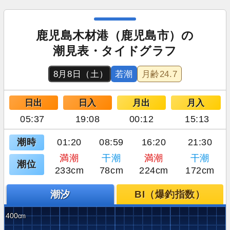
鹿児島木材港（鹿児島市）の
潮見表・タイドグラフ
8月8日（土）
若潮
月齢
24.7
日出
日入
月出
月入
05:37
19:08
00:12
15:13
潮時
01:20
08:59
16:20
21:30
満潮
干潮
満潮
干潮
潮位
233cm
78cm
224cm
172cm
潮汐
BI（爆釣指数）
400