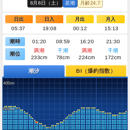
8月8日（土）
若潮
月齢
24.7
日出
日入
月出
月入
05:37
19:08
00:12
15:13
潮時
01:20
08:59
16:20
21:30
満潮
干潮
満潮
干潮
潮位
233cm
78cm
224cm
172cm
潮汐
BI（爆釣指数）
400
200