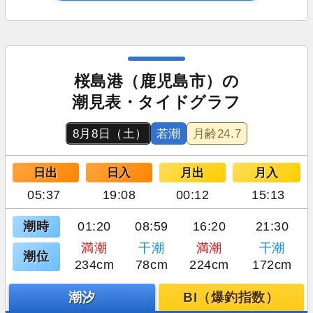
桜島港（鹿児島市）の
潮見表・タイドグラフ
8月8日（土）
若潮
月齢
24.7
日出
日入
月出
月入
05:37
19:08
00:12
15:13
潮時
01:20
08:59
16:20
21:30
満潮
干潮
満潮
干潮
潮位
234cm
78cm
224cm
172cm
潮汐
BI（爆釣指数）