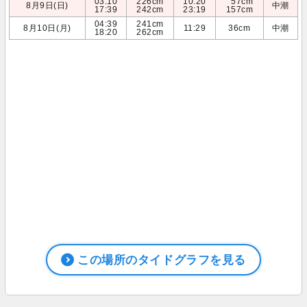
03:10
226cm
10:20
57cm
8月9日(日)
中潮
17:39
242cm
23:19
157cm
04:39
241cm
8月10日(月)
11:29
36cm
中潮
18:20
262cm
この場所のタイドグラフを見る