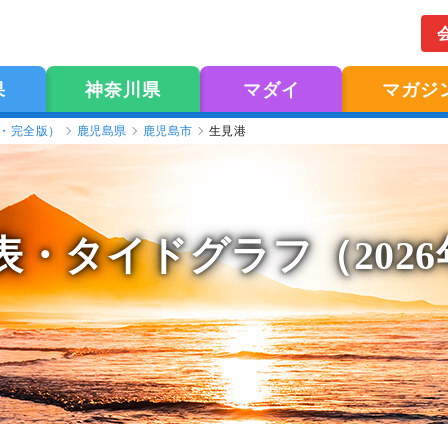
果
神奈川県
マダイ
マガジ
版・完全版）
鹿児島県
鹿児島市
生見港
表
・タイドグラフ（202