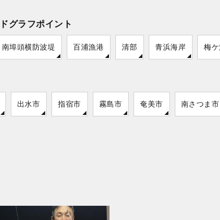
ドグラフポイント
南埠頭横防波堤
百浦漁港
清部
青浜海岸
梅ケ
出水市
指宿市
霧島市
奄美市
南さつま市