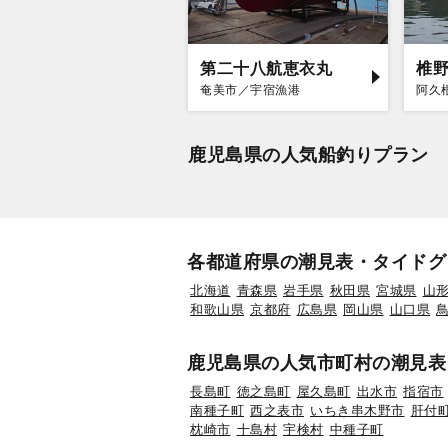
第二十八航恵衣丸
椎
奄美市／宇宿漁港
阿久
鹿児島県の人気船釣りプラン
各都道府県の潮見表・タイドグ
北海道
青森県
岩手県
秋田県
宮城県
山
和歌山県
京都府
広島県
岡山県
山口県
鹿児島県の人気市町村の潮見表
長島町
徳之島町
屋久島町
出水市
指宿市
南種子町
西之表市
いちき串木野市
肝付
枕崎市
十島村
宇検村
中種子町