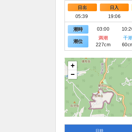
日出
日入
05:39
19:06
03:00
10:2
潮時
満潮
干
潮位
227cm
60c
+
−
日時