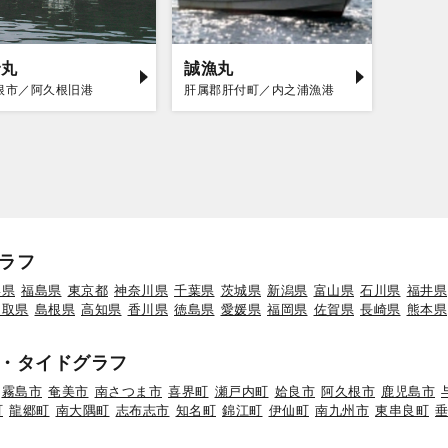
野丸
誠漁丸
根市／阿久根旧港
肝属郡肝付町／内之浦漁港
ラフ
形県
福島県
東京都
神奈川県
千葉県
茨城県
新潟県
富山県
石川県
福井県
鳥取県
島根県
高知県
香川県
徳島県
愛媛県
福岡県
佐賀県
長崎県
熊本県
・タイドグラフ
霧島市
奄美市
南さつま市
喜界町
瀬戸内町
姶良市
阿久根市
鹿児島市
町
龍郷町
南大隅町
志布志市
知名町
錦江町
伊仙町
南九州市
東串良町