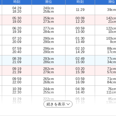
時刻
潮位
時刻
潮位
04:29
240cm
11:29
39cm
18:20
258cm
05:30
259cm
00:09
142c
19:00
273cm
12:20
21c
06:20
277cm
00:59
122c
19:39
284cm
13:00
10c
07:10
290cm
01:30
103c
20:09
290cm
13:49
9c
07:59
296cm
02:10
88cm
20:40
290cm
14:29
17cm
08:39
293cm
02:49
77cm
21:09
286cm
15:00
34cm
09:19
282cm
03:20
71cm
21:39
279cm
15:39
57cm
09:59
265cm
03:59
71cm
22:00
268cm
16:09
84cm
10:39
244cm
04:39
76c
22:30
255cm
16:40
111c
11:29
222cm
05:19
85c
23:00
241cm
17:10
138c
続きを表示