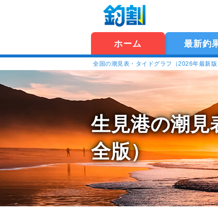
ホーム
最新釣
全国の潮見表・タイドグラフ（2026年最新
生見港の潮見
全版）