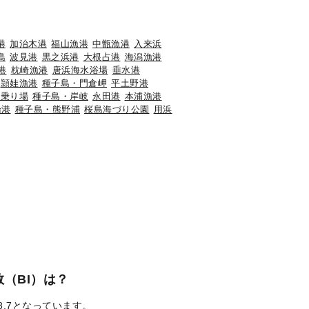
港
加治木港
福山漁港
中甑漁港
入来浜
島
波見港
黒之浜港
大根占港
海潟漁港
港
枕崎漁港
唐浜海水浴場
垂水港
頴娃漁港
種子島・門倉岬
平土野港
ー乗り場
種子島・岸岐
永田港
本浦漁港
論港
種子島・熊野浦
桜島海づり公園
用浜
（BI）は？
8.7となっています。