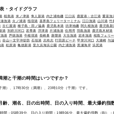
表・タイドグラフ
港
桜島港
米ノ津港
隼人新港
内之浦地磯
江口浜
鹿屋港・古江港
重富漁
小湊漁港
火ノ浦港
指宿港
喜界島フェリーターミナル
江口漁港
山川港
竹
口
古仁屋港
種子島・田ノ脇鼻
鹿児島本港
坊津地磯
阿久根漁港
鹿児島新
新港
別府川河口
若尊鼻
浮津港
片浦漁港
住用湾
羽島漁港
鹿児島木材港
見漁港
芦徳漁港
牛根境港
長崎鼻
唐隈港
大当漁港
岩本漁港
桜島フェリ
港
谷山一文字沖堤防
石垣港
志布志
打田原ビーチ
甲突川河口
大瀬崎
与
泊港
松原港
亀徳新港
里久浜海浜公園
内之浦漁港
黒瀬海岸
浜尻港
の満潮と干潮の時間はいつですか？
（干潮）、17時30分（満潮）、23時10分（干潮）です。
）の月齢、潮名、日の出時間、日の入り時間、最大爆釣指数
時間：05時39分、日の入り時間：19時06分、最大爆釣指数（BI）：