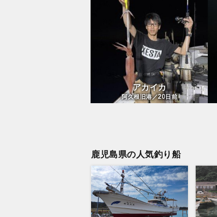
アカイカ
20
阿久根旧港／
日前
鹿児島県の人気釣り船