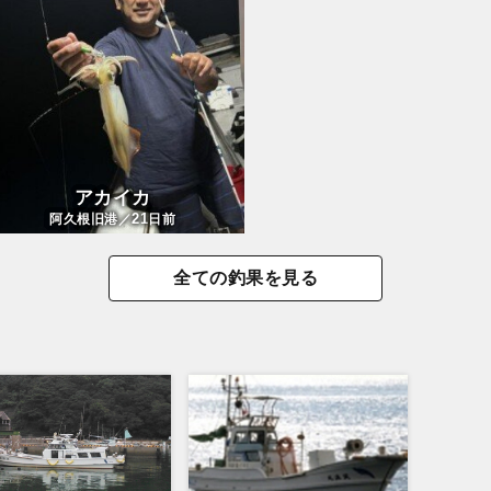
アカイカ
21
阿久根旧港／
日前
全ての釣果を見る