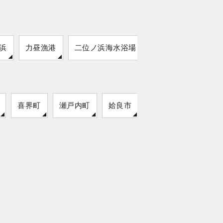
浜
力昼漁港
二位ノ浜海水浴場
喜界町
瀬戸内町
姶良市
阿久根市
与論町