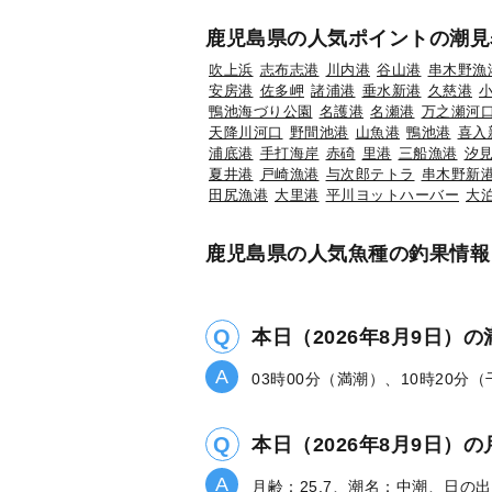
鹿児島県の人気ポイントの潮見
吹上浜
志布志港
川内港
谷山港
串木野漁
安房港
佐多岬
諸浦港
垂水新港
久慈港
鴨池海づり公園
名護港
名瀬港
万之瀬河
天降川河口
野間池港
山魚港
鴨池港
喜入
浦底港
手打海岸
赤碕
里港
三船漁港
汐
夏井港
戸崎漁港
与次郎テトラ
串木野新
田尻漁港
大里港
平川ヨットハーバー
大
鹿児島県の人気魚種の釣果情報
本日（2026年8月9日）
03時00分（満潮）、10時20分
本日（2026年8月9日
月齢：25.7、潮名：中潮、日の出