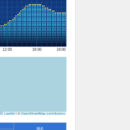
12:00
18:00
24:00
Leaflet
| ©
OpenStreetMap contributors
潮名