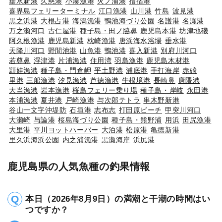
垂水新港
久慈港
小湊漁港
火ノ浦港
指宿港
喜界島フェリーターミナル
江口漁港
山川港
竹島
波見港
黒之浜港
大根占港
海潟漁港
鴨池海づり公園
名護港
名瀬港
万之瀬河口
古仁屋港
種子島・田ノ脇鼻
鹿児島本港
坊津地磯
阿久根漁港
鹿児島新港
枕崎漁港
唐浜海水浴場
垂水港
天降川河口
野間池港
山魚港
鴨池港
喜入新港
別府川河口
若尊鼻
浮津港
片浦漁港
住用湾
羽島漁港
鹿児島木材港
頴娃漁港
種子島・門倉岬
平土野港
浦底港
手打海岸
赤碕
里港
三船漁港
汐見漁港
芦徳漁港
牛根境港
長崎鼻
唐隈港
大当漁港
岩本漁港
桜島フェリー乗り場
種子島・岸岐
永田港
本浦漁港
夏井港
戸崎漁港
与次郎テトラ
串木野新港
谷山一文字沖堤防
石垣港
志布志
打田原ビーチ
甲突川河口
大瀬崎
与論港
桜島海づり公園
種子島・熊野浦
用浜
田尻漁港
大里港
平川ヨットハーバー
大泊港
松原港
亀徳新港
里久浜海浜公園
内之浦漁港
黒瀬海岸
浜尻港
鹿児島県の人気魚種の釣果情報
本日（2026年8月9日）の満潮と干潮の時間はい
つですか？