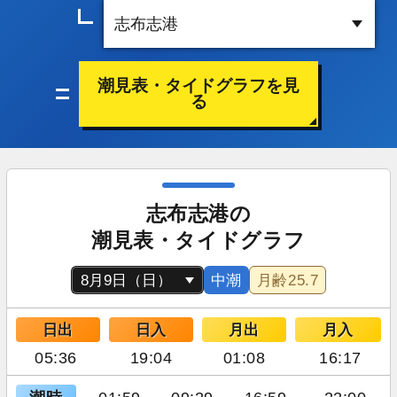
潮見表・タイドグラフを見
る
志布志港の
潮見表・タイドグラフ
中潮
月齢
25.7
日出
日入
月出
月入
05:36
19:04
01:08
16:17