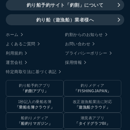
釣り船予約サイト「釣割」について
釣り船（遊漁船）業者様へ
ホーム
釣割からのお知らせ
よくあるご質問
お問い合わせ
利用規約
プライバシーポリシー
運営会社
採用情報
特定商取引法に基づく表記
釣り船予約アプリ
釣りメディア
「釣割アプリ」
「FISHINGJAPAN」
1秒記入の乗船名簿
改正遊漁船業法に対応
「乗船名簿クラウド」
「遊漁船クラウド」
船釣りメディア
潮見表アプリ
「船釣りマガジン」
「タイドグラフBI」