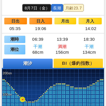
8月7日（金）
長潮
月齢
23.7
日出
日入
月出
月入
05:35
19:06
14:02
潮時
06:39
13:39
18:30
干潮
満潮
干潮
潮位
68cm
156cm
134cm
潮汐
BI（爆釣指数）
200
100