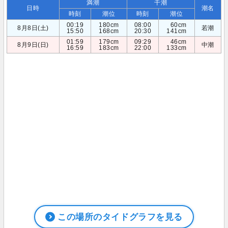
満潮
干潮
日時
潮名
時刻
潮位
時刻
潮位
00:19
180cm
08:00
60cm
8月8日(土)
若潮
15:50
168cm
20:30
141cm
01:59
179cm
09:29
46cm
8月9日(日)
中潮
16:59
183cm
22:00
133cm
この場所のタイドグラフを見る