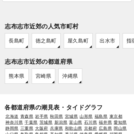
志布志市近郊の人気市町村
長島町
徳之島町
屋久島町
出水市
指
志布志市近郊の都道府県
熊本県
宮崎県
沖縄県
各都道府県の潮見表・タイドグラフ
北海道
青森県
岩手県
秋田県
宮城県
山形県
福島県
東京都
神奈川県
千葉県
茨城県
新潟県
富山県
石川県
福井県
愛知県
静岡県
三重県
大阪府
兵庫県
和歌山県
京都府
広島県
岡山県