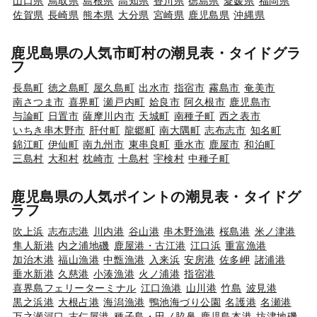
山口県
鳥取県
島根県
高知県
香川県
徳島県
愛媛県
福岡県
佐賀県
長崎県
熊本県
大分県
宮崎県
鹿児島県
沖縄県
鹿児島県の人気市町村の潮見表・タイドグラ
フ
長島町
徳之島町
屋久島町
出水市
指宿市
霧島市
奄美市
南さつま市
喜界町
瀬戸内町
姶良市
阿久根市
鹿児島市
与論町
日置市
薩摩川内市
天城町
南種子町
西之表市
いちき串木野市
肝付町
龍郷町
南大隅町
志布志市
知名町
錦江町
伊仙町
南九州市
東串良町
垂水市
鹿屋市
和泊町
三島村
大和村
枕崎市
十島村
宇検村
中種子町
鹿児島県の人気ポイントの潮見表・タイドグ
ラフ
吹上浜
志布志港
川内港
谷山港
串木野漁港
桜島港
米ノ津港
隼人新港
内之浦地磯
鹿屋港・古江港
江口浜
重富漁港
加治木港
福山漁港
中甑漁港
入来浜
安房港
佐多岬
諸浦港
垂水新港
久慈港
小湊漁港
火ノ浦港
指宿港
喜界島フェリーターミナル
江口漁港
山川港
竹島
波見港
黒之浜港
大根占港
海潟漁港
鴨池海づり公園
名護港
名瀬港
万之瀬河口
古仁屋港
種子島・田ノ脇鼻
鹿児島本港
坊津地磯