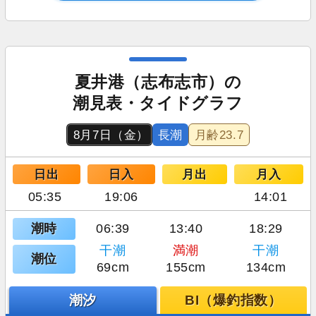
夏井港（志布志市）の
潮見表・タイドグラフ
8月7日（金）
長潮
月齢
23.7
日出
日入
月出
月入
05:35
19:06
14:01
潮時
06:39
13:40
18:29
干潮
満潮
干潮
潮位
69cm
155cm
134cm
潮汐
BI（爆釣指数）