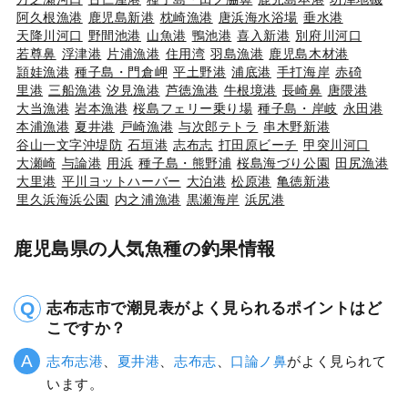
阿久根漁港
鹿児島新港
枕崎漁港
唐浜海水浴場
垂水港
天降川河口
野間池港
山魚港
鴨池港
喜入新港
別府川河口
若尊鼻
浮津港
片浦漁港
住用湾
羽島漁港
鹿児島木材港
頴娃漁港
種子島・門倉岬
平土野港
浦底港
手打海岸
赤碕
里港
三船漁港
汐見漁港
芦徳漁港
牛根境港
長崎鼻
唐隈港
大当漁港
岩本漁港
桜島フェリー乗り場
種子島・岸岐
永田港
本浦漁港
夏井港
戸崎漁港
与次郎テトラ
串木野新港
谷山一文字沖堤防
石垣港
志布志
打田原ビーチ
甲突川河口
大瀬崎
与論港
用浜
種子島・熊野浦
桜島海づり公園
田尻漁港
大里港
平川ヨットハーバー
大泊港
松原港
亀徳新港
里久浜海浜公園
内之浦漁港
黒瀬海岸
浜尻港
鹿児島県の人気魚種の釣果情報
志布志市で潮見表がよく見られるポイントはど
こですか？
志布志港
、
夏井港
、
志布志
、
口論ノ鼻
がよく見られて
います。