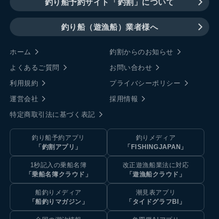
釣り船予約サイト「釣割」について
釣り船（遊漁船）業者様へ
ホーム
釣割からのお知らせ
よくあるご質問
お問い合わせ
利用規約
プライバシーポリシー
運営会社
採用情報
特定商取引法に基づく表記
釣り船予約アプリ
釣りメディア
「釣割アプリ」
「FISHINGJAPAN」
1秒記入の乗船名簿
改正遊漁船業法に対応
「乗船名簿クラウド」
「遊漁船クラウド」
船釣りメディア
潮見表アプリ
「船釣りマガジン」
「タイドグラフBI」