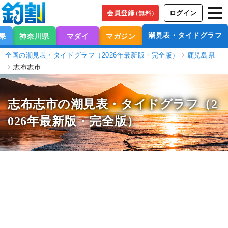
会員登録
ログイン
（無料）
潮見表・タイドグラフ
果
神奈川県
マダイ
マガジン
全国の潮見表・タイドグラフ（2026年最新版・完全版）
鹿児島県
志布志市
志布志市の潮見表
・タイドグラフ（2
026年最新版・完全版）