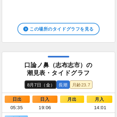
この場所のタイドグラフを見る
口論ノ鼻（志布志市）の
潮見表・タイドグラフ
8月7日（金）
長潮
月齢
23.7
日出
日入
月出
月入
05:35
19:06
14:01