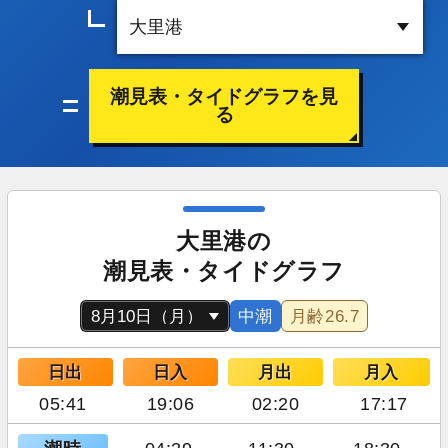
潮見表・タイドグラフを見
る
大里港の
潮見表・タイドグラフ
中潮
月齢
26.7
日出
日入
月出
月入
05:41
19:06
02:20
17:17