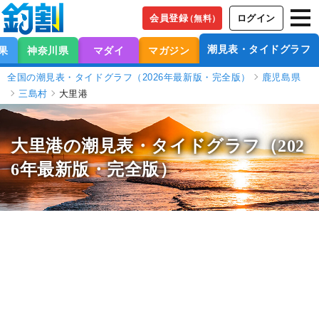
会員登録
ログイン
（無料）
潮見表・タイドグラフ
果
神奈川県
マダイ
マガジン
全国の潮見表・タイドグラフ（2026年最新版・完全版）
鹿児島県
三島村
大里港
大里港の潮見表
・タイドグラフ（202
6年最新版・完全版）