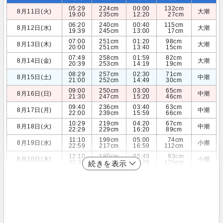
05:29
224cm
00:00
132cm
8月11日(火)
大潮
19:00
235cm
12:20
27cm
06:20
240cm
00:40
115cm
8月12日(水)
大潮
19:39
245cm
13:00
17cm
07:00
251cm
01:20
98cm
8月13日(木)
大潮
20:00
251cm
13:40
15cm
07:49
258cm
01:59
82cm
8月14日(金)
大潮
20:39
253cm
14:19
19cm
08:29
257cm
02:30
71cm
8月15日(土)
中潮
21:00
252cm
14:49
30cm
09:00
250cm
03:00
65cm
8月16日(日)
中潮
21:30
247cm
15:20
46cm
09:40
236cm
03:40
63cm
8月17日(月)
中潮
22:00
239cm
15:59
66cm
10:29
219cm
04:20
67cm
8月18日(火)
中潮
22:29
229cm
16:20
89cm
11:10
199cm
05:00
74cm
8月19日(水)
小潮
22:59
217cm
16:59
112cm
12:10
180cm
05:49
83cm
8月20日(木)
小潮
23:30
204cm
17:29
135cm
続きを表示