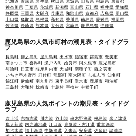
北海道
青森県
岩手県
秋田県
宮城県
山形県
福島県
東京都
神奈川県
千葉県
茨城県
新潟県
富山県
石川県
福井県
愛知県
静岡県
三重県
大阪府
兵庫県
和歌山県
京都府
広島県
岡山県
山口県
鳥取県
島根県
高知県
香川県
徳島県
愛媛県
福岡県
佐賀県
長崎県
熊本県
大分県
宮崎県
鹿児島県
沖縄県
鹿児島県の人気市町村の潮見表・タイドグラ
フ
長島町
徳之島町
屋久島町
出水市
指宿市
霧島市
奄美市
南さつま市
喜界町
瀬戸内町
姶良市
阿久根市
鹿児島市
与論町
日置市
薩摩川内市
天城町
南種子町
西之表市
いちき串木野市
肝付町
龍郷町
南大隅町
志布志市
知名町
錦江町
伊仙町
南九州市
東串良町
垂水市
鹿屋市
和泊町
三島村
大和村
枕崎市
十島村
宇検村
中種子町
鹿児島県の人気ポイントの潮見表・タイドグ
ラフ
吹上浜
志布志港
川内港
谷山港
串木野漁港
桜島港
米ノ津港
隼人新港
内之浦地磯
江口浜
鹿屋港・古江港
重富漁港
加治木港
福山漁港
中甑漁港
入来浜
安房港
佐多岬
諸浦港