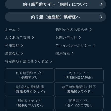
釣り船予約サイト「釣割」について
釣り船（遊漁船）業者様へ
ホーム
釣割からのお知らせ
よくあるご質問
お問い合わせ
利用規約
プライバシーポリシー
運営会社
採用情報
特定商取引法に基づく表記
釣り船予約アプリ
釣りメディア
「釣割アプリ」
「FISHINGJAPAN」
1秒記入の乗船名簿
改正遊漁船業法に対応
「乗船名簿クラウド」
「遊漁船クラウド」
船釣りメディア
潮見表アプリ
「船釣りマガジン」
「タイドグラフBI」