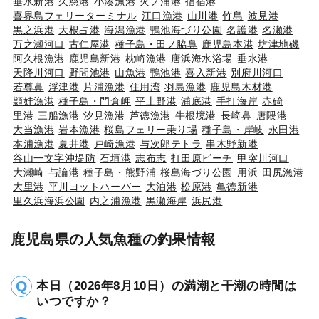
垂水新港
久慈港
小湊漁港
火ノ浦港
指宿港
喜界島フェリーターミナル
江口漁港
山川港
竹島
波見港
黒之浜港
大根占港
海潟漁港
鴨池海づり公園
名護港
名瀬港
万之瀬河口
古仁屋港
種子島・田ノ脇鼻
鹿児島本港
坊津地磯
阿久根漁港
鹿児島新港
枕崎漁港
唐浜海水浴場
垂水港
天降川河口
野間池港
山魚港
鴨池港
喜入新港
別府川河口
若尊鼻
浮津港
片浦漁港
住用湾
羽島漁港
鹿児島木材港
頴娃漁港
種子島・門倉岬
平土野港
浦底港
手打海岸
赤碕
里港
三船漁港
汐見漁港
芦徳漁港
牛根境港
長崎鼻
唐隈港
大当漁港
岩本漁港
桜島フェリー乗り場
種子島・岸岐
永田港
本浦漁港
夏井港
戸崎漁港
与次郎テトラ
串木野新港
谷山一文字沖堤防
石垣港
志布志
打田原ビーチ
甲突川河口
大瀬崎
与論港
種子島・熊野浦
桜島海づり公園
用浜
田尻漁港
大里港
平川ヨットハーバー
大泊港
松原港
亀徳新港
里久浜海浜公園
内之浦漁港
黒瀬海岸
浜尻港
鹿児島県の人気魚種の釣果情報
本日（2026年8月10日）の満潮と干潮の時間は
いつですか？