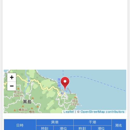
+
−
Leaflet
| ©
OpenStreetMap contributors
満潮
干潮
日時
潮名
時刻
潮位
時刻
潮位