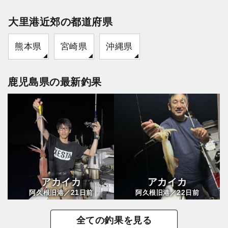
大里港近郊の都道府県
熊本県
宮崎県
沖縄県
鹿児島県の最新釣果
アカイカ
アカイカ
21
22
阿久根旧港／
日前
阿久根旧港／
日前
全ての釣果を見る