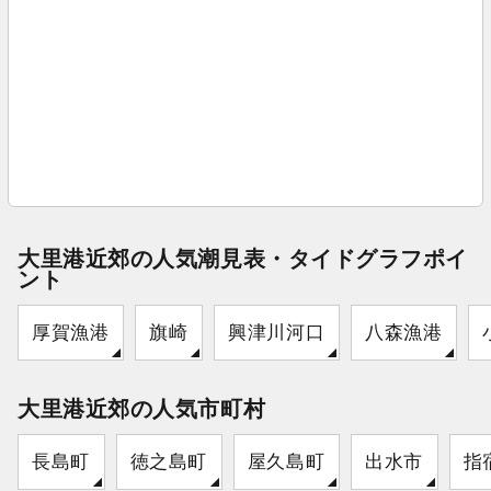
大里港近郊の人気潮見表・タイドグラフポイ
ント
厚賀漁港
旗崎
興津川河口
八森漁港
大里港近郊の人気市町村
長島町
徳之島町
屋久島町
出水市
指