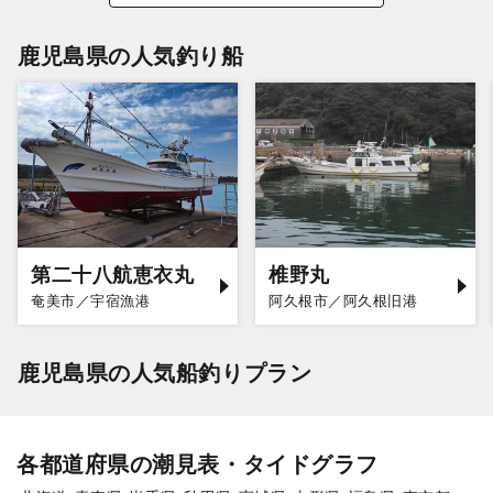
鹿児島県の人気釣り船
第二十八航恵衣丸
椎野丸
奄美市／宇宿漁港
阿久根市／阿久根旧港
鹿児島県の人気船釣りプラン
各都道府県の潮見表・タイドグラフ