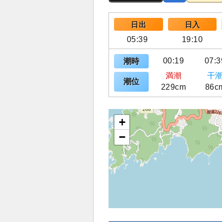
日出
日入
05:39
19:10
00:19
07:3
潮時
満潮
干
潮位
229cm
86c
+
−