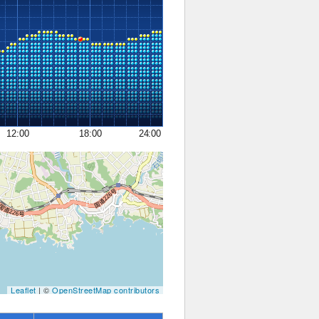
12:00
18:00
24:00
Leaflet
| ©
OpenStreetMap contributors