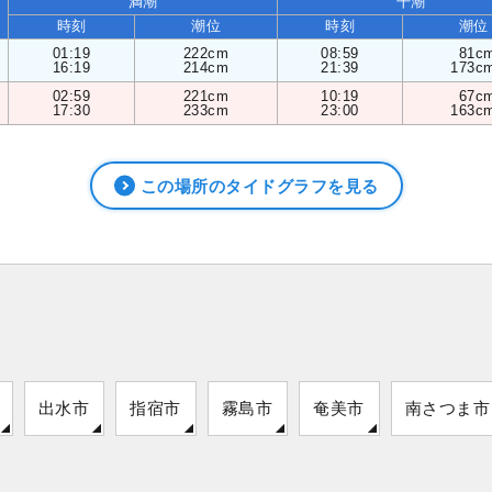
満潮
干潮
時刻
潮位
時刻
潮位
01:19
222cm
08:59
81c
16:19
214cm
21:39
173c
02:59
221cm
10:19
67c
17:30
233cm
23:00
163c
この場所のタイドグラフを見る
出水市
指宿市
霧島市
奄美市
南さつま市