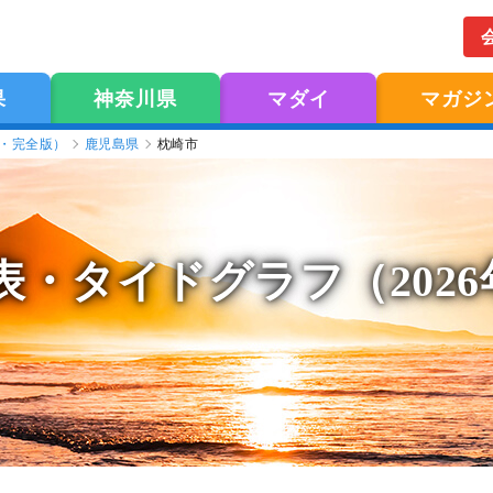
果
神奈川県
マダイ
マガジ
版・完全版）
鹿児島県
枕崎市
表
・タイドグラフ（202