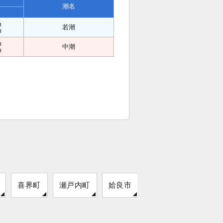
潮名
m
若潮
m
m
中潮
m
喜界町
瀬戸内町
姶良市
阿久根市
鹿児島