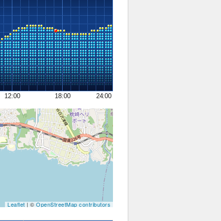
12:00
18:00
24:00
Leaflet
| ©
OpenStreetMap contributors