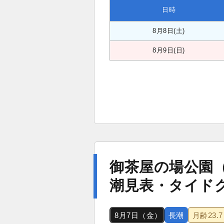
日時
8月8日(土)
8月9日(日)
御茶屋の場公園
潮見表・タイド
8月7日（金）
長潮
月齢
23.7