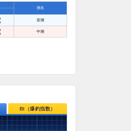
潮名
m
若潮
m
m
中潮
m
BI（爆釣指数）