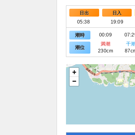
日出
日入
05:38
19:09
00:09
07:2
潮時
満潮
干
潮位
230cm
87c
+
−