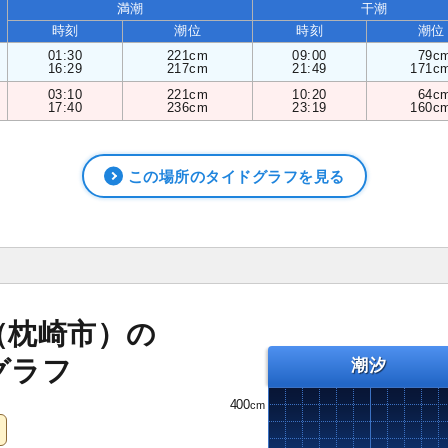
満潮
干潮
時刻
潮位
時刻
潮位
01:30
221cm
09:00
79c
16:29
217cm
21:49
171c
03:10
221cm
10:20
64c
17:40
236cm
23:19
160c
この場所のタイドグラフを見る
（枕崎市）の
グラフ
潮汐
400