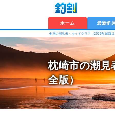
ホーム
最新釣
全国の潮見表・タイドグラフ（2026年最新
枕崎市の潮見
全版）