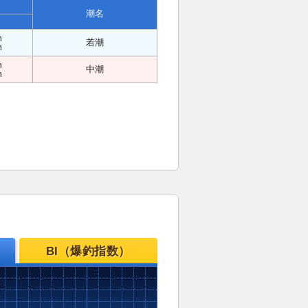
潮名
m
若潮
m
m
中潮
m
BI（爆釣指数）