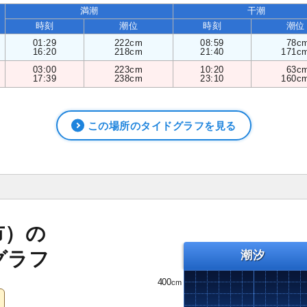
満潮
干潮
時刻
潮位
時刻
潮位
01:29
222cm
08:59
78c
16:20
218cm
21:40
171c
03:00
223cm
10:20
63c
17:39
238cm
23:10
160c
この場所のタイドグラフを見る
市）の
グラフ
潮汐
400