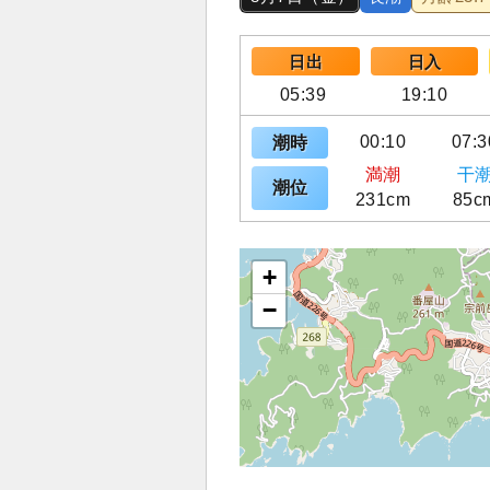
日出
日入
05:39
19:10
00:10
07:3
潮時
満潮
干
潮位
231cm
85c
+
−