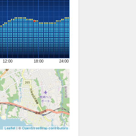
12:00
18:00
24:00
Leaflet
| ©
OpenStreetMap contributors