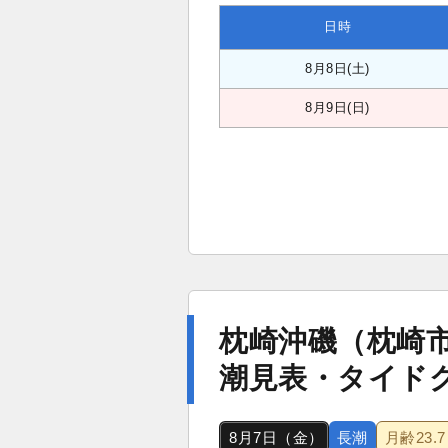
日時
8月8日(土)
8月9日(日)
枕崎沖磯（枕崎
潮見表・タイド
8月7日（金）
長潮
月齢
23.7