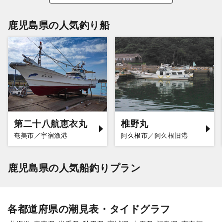
鹿児島県の人気釣り船
第二十八航恵衣丸
椎野丸
奄美市／宇宿漁港
阿久根市／阿久根旧港
鹿児島県の人気船釣りプラン
各都道府県の潮見表・タイドグラフ