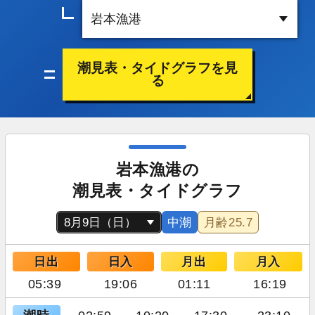
潮見表・タイドグラフを見
る
岩本漁港の
潮見表・タイドグラフ
中潮
月齢
25.7
日出
日入
月出
月入
05:39
19:06
01:11
16:19