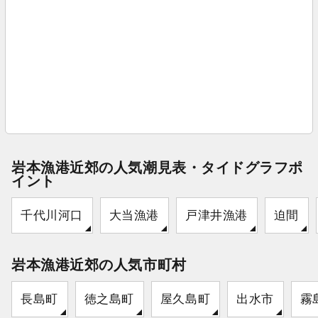
岩本漁港近郊の人気潮見表・タイドグラフポ
イント
千代川河口
大当漁港
戸津井漁港
迫間
岩本漁港近郊の人気市町村
長島町
徳之島町
屋久島町
出水市
霧