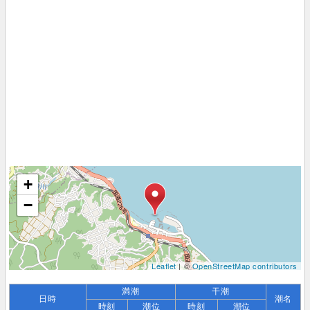
+
−
Leaflet
| ©
OpenStreetMap contributors
満潮
干潮
日時
潮名
時刻
潮位
時刻
潮位