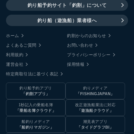
釣り船予約サイト「釣割」について
釣り船（遊漁船）業者様へ
ホーム
釣割からのお知らせ
よくあるご質問
お問い合わせ
利用規約
プライバシーポリシー
運営会社
採用情報
特定商取引法に基づく表記
釣り船予約アプリ
釣りメディア
「釣割アプリ」
「FISHINGJAPAN」
1秒記入の乗船名簿
改正遊漁船業法に対応
「乗船名簿クラウド」
「遊漁船クラウド」
船釣りメディア
潮見表アプリ
「船釣りマガジン」
「タイドグラフBI」