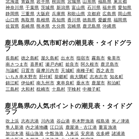
北海道
青森県
岩手県
秋田県
宮城県
山形県
福島県
東京都
神奈川県
千葉県
茨城県
新潟県
富山県
石川県
福井県
愛知県
静岡県
三重県
大阪府
兵庫県
和歌山県
京都府
広島県
岡山県
山口県
鳥取県
島根県
高知県
香川県
徳島県
愛媛県
福岡県
佐賀県
長崎県
熊本県
大分県
宮崎県
鹿児島県
沖縄県
鹿児島県の人気市町村の潮見表・タイドグラ
フ
長島町
徳之島町
屋久島町
出水市
指宿市
霧島市
奄美市
南さつま市
喜界町
瀬戸内町
姶良市
阿久根市
鹿児島市
与論町
日置市
薩摩川内市
天城町
南種子町
西之表市
いちき串木野市
肝付町
龍郷町
南大隅町
志布志市
知名町
錦江町
伊仙町
南九州市
東串良町
垂水市
鹿屋市
和泊町
三島村
大和村
枕崎市
十島村
宇検村
中種子町
鹿児島県の人気ポイントの潮見表・タイドグ
ラフ
吹上浜
志布志港
川内港
谷山港
串木野漁港
桜島港
米ノ津港
隼人新港
内之浦地磯
江口浜
鹿屋港・古江港
重富漁港
加治木港
福山漁港
中甑漁港
入来浜
安房港
佐多岬
諸浦港