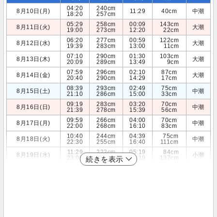
04:20
240cm
8月10日(月)
11:29
40cm
中潮
18:20
257cm
05:29
258cm
00:09
143cm
8月11日(火)
大潮
19:00
273cm
12:20
22cm
06:20
277cm
00:59
122cm
8月12日(水)
大潮
19:39
283cm
13:00
11cm
07:10
290cm
01:30
103cm
8月13日(木)
大潮
20:09
289cm
13:49
9cm
07:59
296cm
02:10
87cm
8月14日(金)
大潮
20:40
290cm
14:29
17cm
08:39
293cm
02:49
75cm
8月15日(土)
中潮
21:10
286cm
15:00
33cm
09:19
283cm
03:20
70cm
8月16日(日)
中潮
21:39
278cm
15:39
56cm
09:59
266cm
04:00
70cm
8月17日(月)
中潮
22:00
268cm
16:10
83cm
10:40
244cm
04:39
75cm
8月18日(火)
中潮
22:30
255cm
16:40
111cm
11:29
222cm
05:19
84cm
8月19日(水)
小潮
23:00
241cm
17:19
137cm
続きを表示