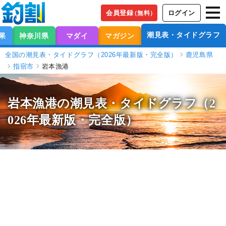
会員登録
ログイン
（無料）
潮見表・タイドグラフ
果
神奈川県
マダイ
マガジン
全国の潮見表・タイドグラフ（2026年最新版・完全版）
鹿児島県
指宿市
岩本漁港
岩本漁港の潮見表
・タイドグラフ（2
026年最新版・完全版）