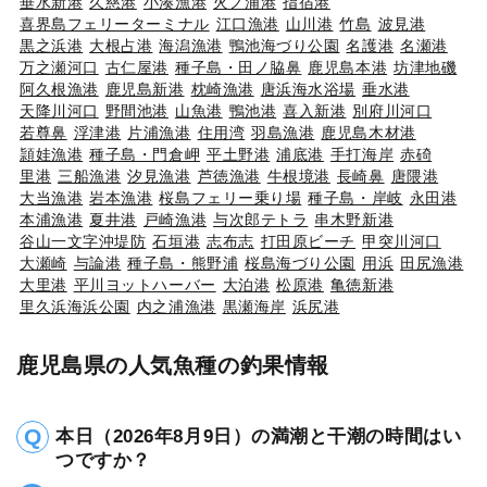
垂水新港
久慈港
小湊漁港
火ノ浦港
指宿港
喜界島フェリーターミナル
江口漁港
山川港
竹島
波見港
黒之浜港
大根占港
海潟漁港
鴨池海づり公園
名護港
名瀬港
万之瀬河口
古仁屋港
種子島・田ノ脇鼻
鹿児島本港
坊津地磯
阿久根漁港
鹿児島新港
枕崎漁港
唐浜海水浴場
垂水港
天降川河口
野間池港
山魚港
鴨池港
喜入新港
別府川河口
若尊鼻
浮津港
片浦漁港
住用湾
羽島漁港
鹿児島木材港
頴娃漁港
種子島・門倉岬
平土野港
浦底港
手打海岸
赤碕
里港
三船漁港
汐見漁港
芦徳漁港
牛根境港
長崎鼻
唐隈港
大当漁港
岩本漁港
桜島フェリー乗り場
種子島・岸岐
永田港
本浦漁港
夏井港
戸崎漁港
与次郎テトラ
串木野新港
谷山一文字沖堤防
石垣港
志布志
打田原ビーチ
甲突川河口
大瀬崎
与論港
種子島・熊野浦
桜島海づり公園
用浜
田尻漁港
大里港
平川ヨットハーバー
大泊港
松原港
亀徳新港
里久浜海浜公園
内之浦漁港
黒瀬海岸
浜尻港
鹿児島県の人気魚種の釣果情報
本日（2026年8月9日）の満潮と干潮の時間はい
つですか？