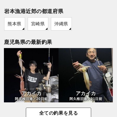
岩本漁港近郊の都道府県
熊本県
宮崎県
沖縄県
鹿児島県の最新釣果
アカイカ
アカイカ
20
21
阿久根旧港／
日前
阿久根旧港／
日前
全ての釣果を見る