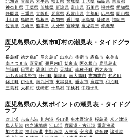
北海道
青森県
岩手県
秋田県
宮城県
山形県
福島県
東京都
神奈川県
千葉県
茨城県
新潟県
富山県
石川県
福井県
愛知県
静岡県
三重県
大阪府
兵庫県
和歌山県
京都府
広島県
岡山県
山口県
鳥取県
島根県
高知県
香川県
徳島県
愛媛県
福岡県
佐賀県
長崎県
熊本県
大分県
宮崎県
鹿児島県
沖縄県
鹿児島県の人気市町村の潮見表・タイドグラ
フ
長島町
徳之島町
屋久島町
出水市
指宿市
霧島市
奄美市
南さつま市
喜界町
瀬戸内町
姶良市
阿久根市
鹿児島市
与論町
日置市
薩摩川内市
天城町
南種子町
西之表市
いちき串木野市
肝付町
龍郷町
南大隅町
志布志市
知名町
錦江町
伊仙町
南九州市
東串良町
垂水市
鹿屋市
和泊町
三島村
大和村
枕崎市
十島村
宇検村
中種子町
鹿児島県の人気ポイントの潮見表・タイドグ
ラフ
吹上浜
志布志港
川内港
谷山港
串木野漁港
桜島港
米ノ津港
隼人新港
内之浦地磯
江口浜
鹿屋港・古江港
重富漁港
加治木港
福山漁港
中甑漁港
入来浜
安房港
佐多岬
諸浦港