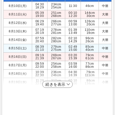
04:30
234cm
8月10日(月)
11:30
46cm
中潮
18:29
254cm
05:39
251cm
00:10
144cm
8月11日(火)
大潮
19:00
268cm
12:20
30cm
06:29
266cm
00:59
126cm
8月12日(水)
大潮
19:40
277cm
13:00
20cm
07:19
278cm
01:39
110cm
8月13日(木)
大潮
20:19
281cm
13:49
19cm
07:59
282cm
02:10
96cm
8月14日(金)
大潮
20:40
280cm
14:29
26cm
08:39
279cm
02:49
85cm
8月15日(土)
中潮
21:10
275cm
15:00
40cm
09:19
269cm
03:20
79cm
8月16日(日)
中潮
21:39
267cm
15:39
61cm
09:59
254cm
03:59
77cm
8月17日(月)
中潮
22:00
258cm
16:00
86cm
10:39
236cm
04:30
79cm
8月18日(火)
中潮
22:30
246cm
16:39
111cm
11:29
217cm
05:10
86cm
8月19日(水)
小潮
22:59
234cm
17:00
136cm
続きを表示