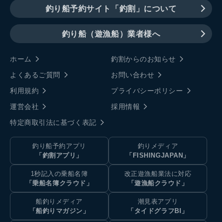
釣り船予約サイト「釣割」について
釣り船（遊漁船）業者様へ
ホーム
釣割からのお知らせ
よくあるご質問
お問い合わせ
利用規約
プライバシーポリシー
運営会社
採用情報
特定商取引法に基づく表記
釣り船予約アプリ
釣りメディア
「釣割アプリ」
「FISHINGJAPAN」
1秒記入の乗船名簿
改正遊漁船業法に対応
「乗船名簿クラウド」
「遊漁船クラウド」
船釣りメディア
潮見表アプリ
「船釣りマガジン」
「タイドグラフBI」