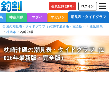
会員登録
ログイン
（無料）
潮見表・タイドグラフ
果
神奈川県
マダイ
マガジン
全国の潮見表・タイドグラフ（2026年最新版・完全版）
鹿児島県
枕崎市
枕崎沖磯
枕崎沖磯の潮見表
・タイドグラフ（2
026年最新版・完全版）