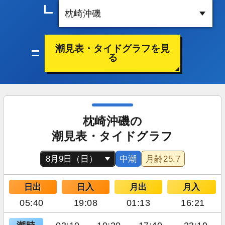
潮見表・タイドグラフを見
る
枕崎沖磯の
潮見表・タイドグラフ
中潮
月齢
25.7
日出
日入
月出
月入
05:40
19:08
01:13
16:21