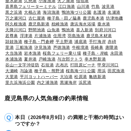
垂水新港
久慈港
小湊漁港
火ノ浦港
指宿港
喜界島フェリーターミナル
江口漁港
山川港
竹島
波見港
黒之浜港
大根占港
海潟漁港
鴨池海づり公園
名護港
名瀬港
万之瀬河口
古仁屋港
種子島・田ノ脇鼻
鹿児島本港
坊津地磯
阿久根漁港
鹿児島新港
枕崎漁港
唐浜海水浴場
垂水港
天降川河口
野間池港
山魚港
鴨池港
喜入新港
別府川河口
若尊鼻
浮津港
片浦漁港
住用湾
羽島漁港
鹿児島木材港
頴娃漁港
種子島・門倉岬
平土野港
浦底港
手打海岸
赤碕
里港
三船漁港
汐見漁港
芦徳漁港
牛根境港
長崎鼻
唐隈港
大当漁港
岩本漁港
桜島フェリー乗り場
種子島・岸岐
永田港
本浦漁港
夏井港
戸崎漁港
与次郎テトラ
串木野新港
谷山一文字沖堤防
石垣港
志布志
打田原ビーチ
甲突川河口
大瀬崎
与論港
種子島・熊野浦
桜島海づり公園
用浜
田尻漁港
大里港
平川ヨットハーバー
大泊港
松原港
亀徳新港
里久浜海浜公園
内之浦漁港
黒瀬海岸
浜尻港
鹿児島県の人気魚種の釣果情報
本日（2026年8月9日）の満潮と干潮の時間はい
つですか？