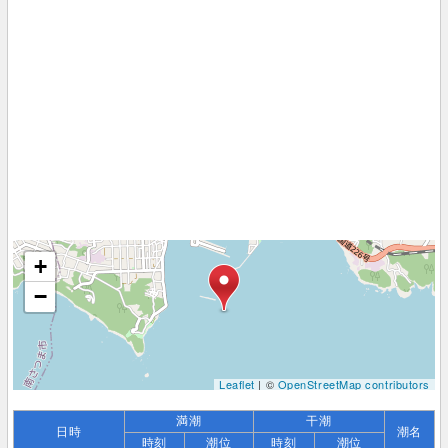
+
−
Leaflet
| ©
OpenStreetMap contributors
満潮
干潮
日時
潮名
時刻
潮位
時刻
潮位