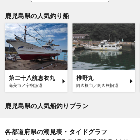
鹿児島県の人気釣り船
第二十八航恵衣丸
椎野丸
奄美市／宇宿漁港
阿久根市／阿久根旧港
鹿児島県の人気船釣りプラン
各都道府県の潮見表・タイドグラフ