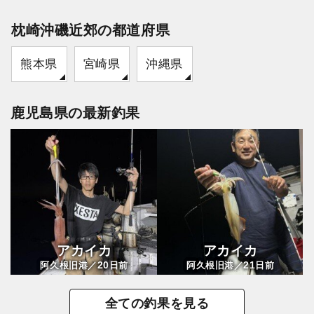
枕崎沖磯近郊の都道府県
熊本県
宮崎県
沖縄県
鹿児島県の最新釣果
アカイカ
アカイカ
20
21
阿久根旧港／
日前
阿久根旧港／
日前
全ての釣果を見る