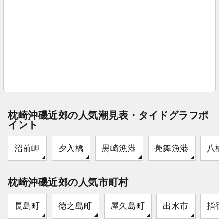
枕崎沖磯近郊の人気潮見表・タイドグラフポ
イント
沼前岬
夕入橋
黒崎漁港
鳧舞漁港
八
枕崎沖磯近郊の人気市町村
長島町
徳之島町
屋久島町
出水市
指