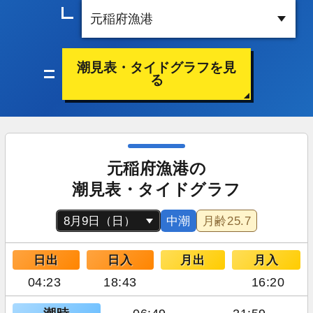
潮見表・タイドグラフを見
る
元稲府漁港の
潮見表・タイドグラフ
中潮
月齢
25.7
日出
日入
月出
月入
04:23
18:43
16:20