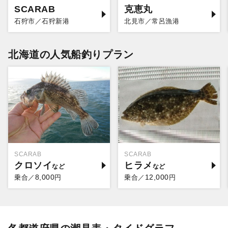
SCARAB
克恵丸
石狩市／石狩新港
北見市／常呂漁港
北海道の人気船釣りプラン
SCARAB
SCARAB
クロソイ
ヒラメ
8,000
12,000
乗合／
円
乗合／
円