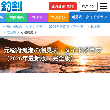
会員登録
ログイン
（無料）
潮見表・タイドグラフ
果
神奈川県
マダイ
マガジン
全国の潮見表・タイドグラフ（2026年最新版・完全版）
北海道
雄武町
元稲府漁港
元稲府漁港の潮見表
・タイドグラフ
（2026年最新版・完全版）