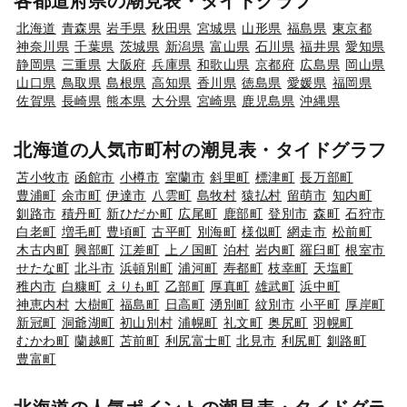
各都道府県の潮見表・タイドグラフ
北海道
青森県
岩手県
秋田県
宮城県
山形県
福島県
東京都
神奈川県
千葉県
茨城県
新潟県
富山県
石川県
福井県
愛知県
静岡県
三重県
大阪府
兵庫県
和歌山県
京都府
広島県
岡山県
山口県
鳥取県
島根県
高知県
香川県
徳島県
愛媛県
福岡県
佐賀県
長崎県
熊本県
大分県
宮崎県
鹿児島県
沖縄県
北海道の人気市町村の潮見表・タイドグラフ
苫小牧市
函館市
小樽市
室蘭市
斜里町
標津町
長万部町
豊浦町
余市町
伊達市
八雲町
島牧村
猿払村
留萌市
知内町
釧路市
積丹町
新ひだか町
広尾町
鹿部町
登別市
森町
石狩市
白老町
増毛町
豊頃町
古平町
別海町
様似町
網走市
松前町
木古内町
興部町
江差町
上ノ国町
泊村
岩内町
羅臼町
根室市
せたな町
北斗市
浜頓別町
浦河町
寿都町
枝幸町
天塩町
稚内市
白糠町
えりも町
乙部町
厚真町
雄武町
浜中町
神恵内村
大樹町
福島町
日高町
湧別町
紋別市
小平町
厚岸町
新冠町
洞爺湖町
初山別村
浦幌町
礼文町
奥尻町
羽幌町
むかわ町
蘭越町
苫前町
利尻富士町
北見市
利尻町
釧路町
豊富町