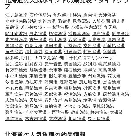
北海道の人気ポイントの潮見表・タイドグラ
フ
江ノ島海岸
石狩湾新港
能取岬
十勝港
岩内港
大津漁港
小樽港南防波堤
釧路東港
函館港
尾岱沼港
入船公園
網走港
留萌港
苫小牧東港・一本防波堤
小樽港色内埠頭
弁天島
崎守防波堤
白老漁港
標津漁港
浜厚真漁港
厚岸漁港
斜里漁港
走古丹漁港
古平漁港
恵山漁港
八雲漁港
大岸漁港
厚内漁港
国縫漁港
白鳥大橋
厚田漁港
浜益漁港
常呂漁港
浜猿払漁港
黄金漁港
鵡川漁港
涌元漁港
伊達漁港
虻田漁港
室蘭港
錦多峰川河口
サロマ湖第1湖口
千代の浦マリンパーク
登別漁港
釧路西港
兜千畳敷
美国漁港
紋別港
幌武意漁港
長万部漁港
旭浜漁港
余市港
熊石漁港
厚岸湖
高島漁港
中の川漁港
東浦漁港
椴法華港
豊浦漁港
門別漁港
花咲港
汐首漁港
勇払海岸
浦河港
鹿部漁港
茂辺地漁港
黒岩漁港
かもめ島
興部漁港
住吉漁港
頓別漁港
砂原漁港
鷲別漁港
薫別漁港
忍路漁港
乙部漁港
祝津漁港
入船漁港
函館湯川漁港
志海苔漁港
天塩港
音別海岸
余別漁港
増毛港
古潭漁港
落部漁港
濃昼漁港
白糠漁港
イタンキ漁港
尾札部漁港
歌別漁港
苫小牧西港・西防波堤
散布漁港
静内漁港
大磯港
厚賀漁港
木古内漁港
大樹漁港
川汲漁港
ウトロ漁港
北海道の人気魚種の釣果情報