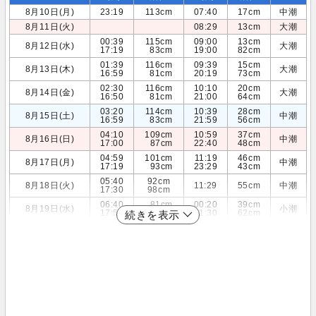
8月10日(月)
23:19
113cm
07:40
17cm
中潮
8月11日(火)
08:29
13cm
大潮
00:39
115cm
09:00
13cm
8月12日(水)
大潮
17:19
83cm
19:00
82cm
01:39
116cm
09:39
15cm
8月13日(木)
大潮
16:59
81cm
20:19
73cm
02:30
116cm
10:10
20cm
8月14日(金)
大潮
16:50
81cm
21:00
64cm
03:20
114cm
10:39
28cm
8月15日(土)
中潮
16:59
83cm
21:59
56cm
04:10
109cm
10:59
37cm
8月16日(日)
中潮
17:00
87cm
22:40
48cm
04:59
101cm
11:19
46cm
8月17日(月)
中潮
17:19
93cm
23:29
43cm
05:40
92cm
8月18日(火)
11:29
55cm
中潮
17:30
98cm
06:40
81cm
00:20
39cm
8月19日(水)
小潮
17:59
104cm
11:30
62cm
続きを表示