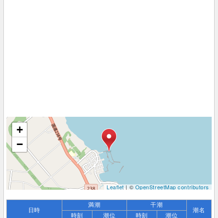
+
−
Leaflet
| ©
OpenStreetMap contributors
満潮
干潮
日時
潮名
時刻
潮位
時刻
潮位