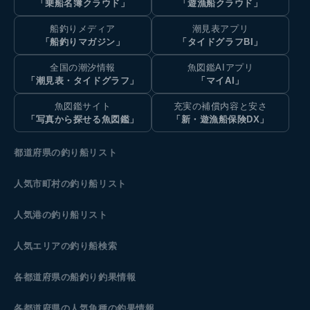
「乗船名簿クラウド」
「遊漁船クラウド」
船釣りメディア
潮見表アプリ
「船釣りマガジン」
「タイドグラフBI」
全国の潮汐情報
魚図鑑AIアプリ
「潮見表・タイドグラフ」
「マイAI」
魚図鑑サイト
充実の補償内容と安さ
「写真から探せる魚図鑑」
「新・遊漁船保険DX」
都道府県の釣り船リスト
人気市町村の釣り船リスト
人気港の釣り船リスト
人気エリアの釣り船検索
各都道府県の船釣り釣果情報
各都道府県の人気魚種の釣果情報