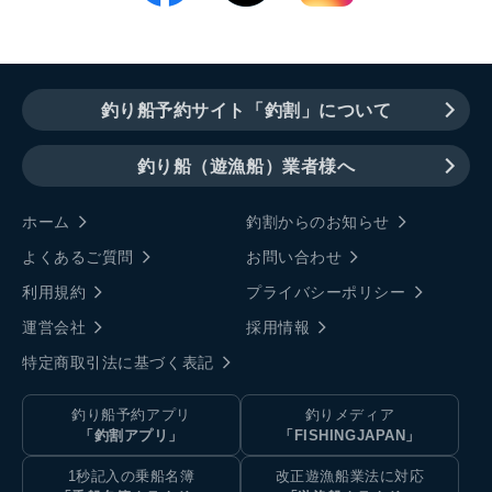
釣り船予約サイト「釣割」について
釣り船（遊漁船）業者様へ
ホーム
釣割からのお知らせ
よくあるご質問
お問い合わせ
利用規約
プライバシーポリシー
運営会社
採用情報
特定商取引法に基づく表記
釣り船予約アプリ
釣りメディア
「釣割アプリ」
「FISHINGJAPAN」
1秒記入の乗船名簿
改正遊漁船業法に対応