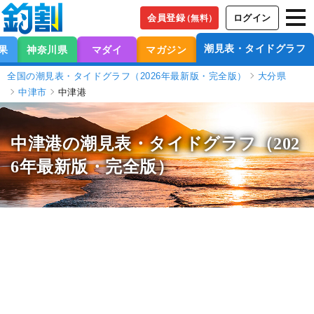
会員登録
ログイン
（無料）
潮見表・タイドグラフ
果
神奈川県
マダイ
マガジン
全国の潮見表・タイドグラフ（2026年最新版・完全版）
大分県
中津市
中津港
中津港の潮見表
・タイドグラフ（202
6年最新版・完全版）