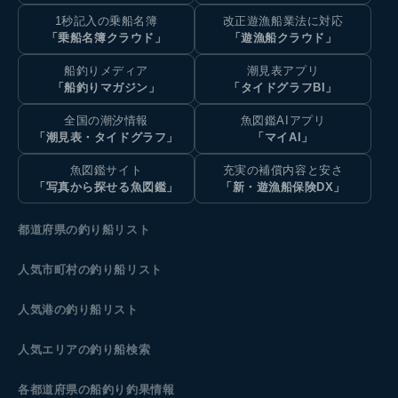
1秒記入の乗船名簿
改正遊漁船業法に対応
「乗船名簿クラウド」
「遊漁船クラウド」
船釣りメディア
潮見表アプリ
「船釣りマガジン」
「タイドグラフBI」
全国の潮汐情報
魚図鑑AIアプリ
「潮見表・タイドグラフ」
「マイAI」
魚図鑑サイト
充実の補償内容と安さ
「写真から探せる魚図鑑」
「新・遊漁船保険DX」
都道府県の釣り船リスト
人気市町村の釣り船リスト
人気港の釣り船リスト
人気エリアの釣り船検索
各都道府県の船釣り釣果情報