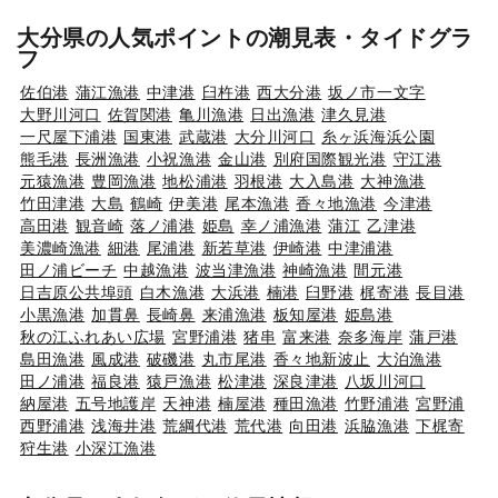
大分県の人気ポイントの潮見表・タイドグラ
フ
佐伯港
蒲江漁港
中津港
臼杵港
西大分港
坂ノ市一文字
大野川河口
佐賀関港
亀川漁港
日出漁港
津久見港
一尺屋下浦港
国東港
武蔵港
大分川河口
糸ヶ浜海浜公園
熊毛港
長洲漁港
小祝漁港
金山港
別府国際観光港
守江港
元猿漁港
豊岡漁港
地松浦港
羽根港
大入島港
大神漁港
竹田津港
大島
鶴崎
伊美港
尾本漁港
香々地漁港
今津港
高田港
観音崎
落ノ浦港
姫島
幸ノ浦漁港
蒲江
乙津港
美濃崎漁港
細港
尾浦港
新若草港
伊崎港
中津浦港
田ノ浦ビーチ
中越漁港
波当津漁港
神崎漁港
間元港
日吉原公共埠頭
白木漁港
大浜港
楠港
臼野港
梶寄港
長目港
小黒漁港
加貫鼻
長崎鼻
来浦漁港
板知屋港
姫島港
秋の江ふれあい広場
宮野浦港
猪串
富来港
奈多海岸
蒲戸港
島田漁港
風成港
破磯港
丸市尾港
香々地新波止
大泊漁港
田ノ浦港
福良港
猿戸漁港
松津港
深良津港
八坂川河口
納屋港
五号地護岸
天神港
楠屋港
種田漁港
竹野浦港
宮野浦
西野浦港
浅海井港
荒綱代港
荒代港
向田港
浜脇漁港
下梶寄
狩生港
小深江漁港