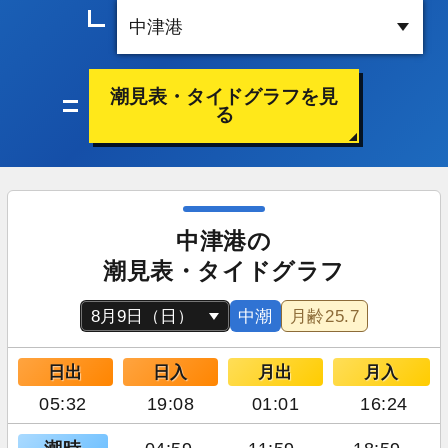
潮見表・タイドグラフを見
る
中津港の
潮見表・タイドグラフ
中潮
月齢
25.7
日出
日入
月出
月入
05:32
19:08
01:01
16:24