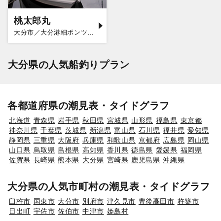
桃太郎丸
大分市／大分港細ポンツーン
大分県の人気船釣りプラン
各都道府県の潮見表・タイドグラフ
北海道
青森県
岩手県
秋田県
宮城県
山形県
福島県
東京都
神奈川県
千葉県
茨城県
新潟県
富山県
石川県
福井県
愛知県
静岡県
三重県
大阪府
兵庫県
和歌山県
京都府
広島県
岡山県
山口県
鳥取県
島根県
高知県
香川県
徳島県
愛媛県
福岡県
佐賀県
長崎県
熊本県
大分県
宮崎県
鹿児島県
沖縄県
大分県の人気市町村の潮見表・タイドグラフ
臼杵市
国東市
大分市
別府市
津久見市
豊後高田市
杵築市
日出町
宇佐市
佐伯市
中津市
姫島村