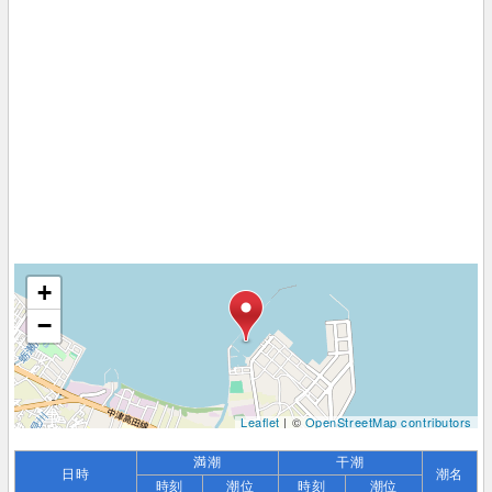
+
−
Leaflet
| ©
OpenStreetMap contributors
満潮
干潮
日時
潮名
時刻
潮位
時刻
潮位