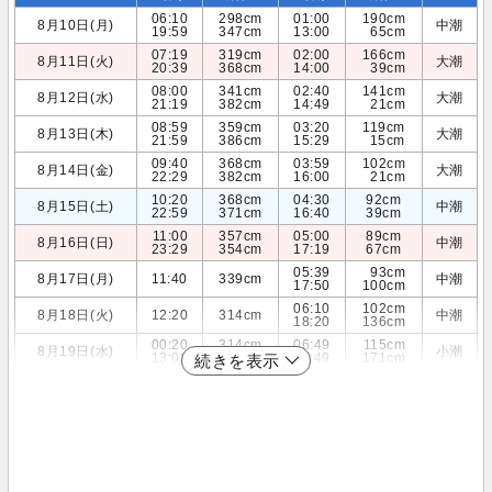
06:10
298cm
01:00
190cm
8月10日(月)
中潮
19:59
347cm
13:00
65cm
07:19
319cm
02:00
166cm
8月11日(火)
大潮
20:39
368cm
14:00
39cm
08:00
341cm
02:40
141cm
8月12日(水)
大潮
21:19
382cm
14:49
21cm
08:59
359cm
03:20
119cm
8月13日(木)
大潮
21:59
386cm
15:29
15cm
09:40
368cm
03:59
102cm
8月14日(金)
大潮
22:29
382cm
16:00
21cm
10:20
368cm
04:30
92cm
8月15日(土)
中潮
22:59
371cm
16:40
39cm
11:00
357cm
05:00
89cm
8月16日(日)
中潮
23:29
354cm
17:19
67cm
05:39
93cm
8月17日(月)
11:40
339cm
中潮
17:50
100cm
06:10
102cm
8月18日(火)
12:20
314cm
中潮
18:20
136cm
00:20
314cm
06:49
115cm
8月19日(水)
小潮
13:09
287cm
18:49
171cm
続きを表示