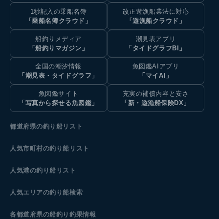
1秒記入の乗船名簿
改正遊漁船業法に対応
「乗船名簿クラウド」
「遊漁船クラウド」
船釣りメディア
潮見表アプリ
「船釣りマガジン」
「タイドグラフBI」
全国の潮汐情報
魚図鑑AIアプリ
「潮見表・タイドグラフ」
「マイAI」
魚図鑑サイト
充実の補償内容と安さ
「写真から探せる魚図鑑」
「新・遊漁船保険DX」
都道府県の釣り船リスト
人気市町村の釣り船リスト
人気港の釣り船リスト
人気エリアの釣り船検索
各都道府県の船釣り釣果情報