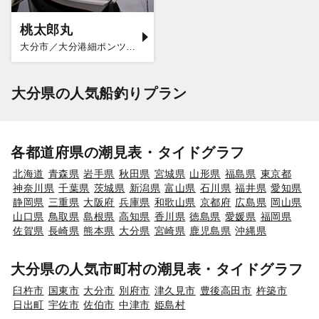
桃太郎丸
大分市／大分港細ポンツーン
大分県の人気船釣りプラン
各都道府県の潮見表・タイドグラフ
北海道
青森県
岩手県
秋田県
宮城県
山形県
福島県
東京都
神奈川県
千葉県
茨城県
新潟県
富山県
石川県
福井県
愛知県
静岡県
三重県
大阪府
兵庫県
和歌山県
京都府
広島県
岡山県
山口県
鳥取県
島根県
高知県
香川県
徳島県
愛媛県
福岡県
佐賀県
長崎県
熊本県
大分県
宮崎県
鹿児島県
沖縄県
大分県の人気市町村の潮見表・タイドグラフ
臼杵市
国東市
大分市
別府市
津久見市
豊後高田市
杵築市
日出町
宇佐市
佐伯市
中津市
姫島村