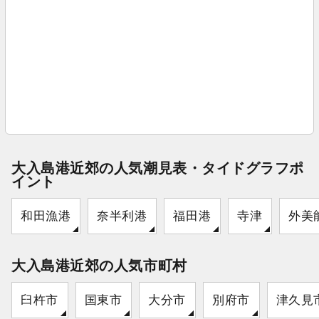
大入島港近郊の人気潮見表・タイドグラフポ
イント
和田漁港
奈半利港
福田港
寺津
外美
大入島港近郊の人気市町村
臼杵市
国東市
大分市
別府市
津久見