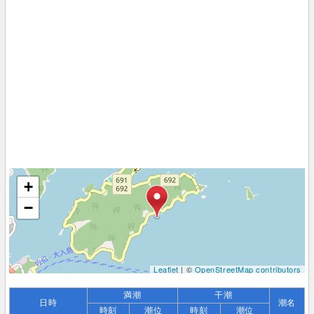
+
−
Leaflet
| ©
OpenStreetMap contributors
満潮
干潮
日時
潮名
時刻
潮位
時刻
潮位