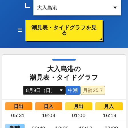
潮見表・タイドグラフを見
る
大入島港の
潮見表・タイドグラフ
中潮
月齢
25.7
日出
日入
月出
月入
05:31
19:04
01:00
16:19