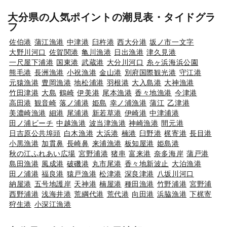
大分県の人気ポイントの潮見表・タイドグラ
フ
佐伯港
蒲江漁港
中津港
臼杵港
西大分港
坂ノ市一文字
大野川河口
佐賀関港
亀川漁港
日出漁港
津久見港
一尺屋下浦港
国東港
武蔵港
大分川河口
糸ヶ浜海浜公園
熊毛港
長洲漁港
小祝漁港
金山港
別府国際観光港
守江港
元猿漁港
豊岡漁港
地松浦港
羽根港
大入島港
大神漁港
竹田津港
大島
鶴崎
伊美港
尾本漁港
香々地漁港
今津港
高田港
観音崎
落ノ浦港
姫島
幸ノ浦漁港
蒲江
乙津港
美濃崎漁港
細港
尾浦港
新若草港
伊崎港
中津浦港
田ノ浦ビーチ
中越漁港
波当津漁港
神崎漁港
間元港
日吉原公共埠頭
白木漁港
大浜港
楠港
臼野港
梶寄港
長目港
小黒漁港
加貫鼻
長崎鼻
来浦漁港
板知屋港
姫島港
秋の江ふれあい広場
宮野浦港
猪串
富来港
奈多海岸
蒲戸港
島田漁港
風成港
破磯港
丸市尾港
香々地新波止
大泊漁港
田ノ浦港
福良港
猿戸漁港
松津港
深良津港
八坂川河口
納屋港
五号地護岸
天神港
楠屋港
種田漁港
竹野浦港
宮野浦
西野浦港
浅海井港
荒綱代港
荒代港
向田港
浜脇漁港
下梶寄
狩生港
小深江漁港