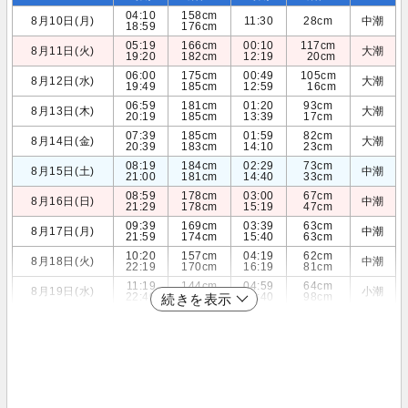
04:10
158cm
8月10日(月)
11:30
28cm
中潮
18:59
176cm
05:19
166cm
00:10
117cm
8月11日(火)
大潮
19:20
182cm
12:19
20cm
06:00
175cm
00:49
105cm
8月12日(水)
大潮
19:49
185cm
12:59
16cm
06:59
181cm
01:20
93cm
8月13日(木)
大潮
20:19
185cm
13:39
17cm
07:39
185cm
01:59
82cm
8月14日(金)
大潮
20:39
183cm
14:10
23cm
08:19
184cm
02:29
73cm
8月15日(土)
中潮
21:00
181cm
14:40
33cm
08:59
178cm
03:00
67cm
8月16日(日)
中潮
21:29
178cm
15:19
47cm
09:39
169cm
03:39
63cm
8月17日(月)
中潮
21:59
174cm
15:40
63cm
10:20
157cm
04:19
62cm
8月18日(火)
中潮
22:19
170cm
16:19
81cm
11:19
144cm
04:59
64cm
8月19日(水)
小潮
22:40
165cm
16:40
98cm
続きを表示