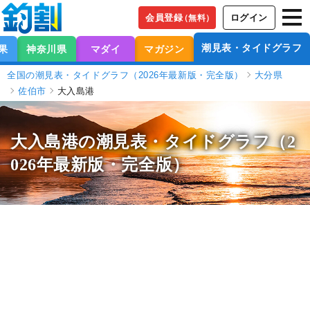
会員登録
ログイン
（無料）
潮見表・タイドグラフ
果
神奈川県
マダイ
マガジン
全国の潮見表・タイドグラフ（2026年最新版・完全版）
大分県
佐伯市
大入島港
大入島港の潮見表
・タイドグラフ（2
026年最新版・完全版）