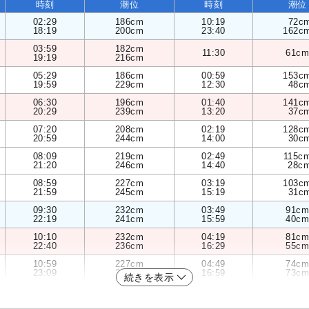
時刻
潮位
時刻
潮位
02:29
186cm
10:19
72c
18:19
200cm
23:40
162c
03:59
182cm
11:30
61cm
19:19
216cm
05:29
186cm
00:59
153c
19:59
229cm
12:30
48c
06:30
196cm
01:40
141c
20:29
239cm
13:20
37c
07:20
208cm
02:19
128c
20:59
244cm
14:00
30c
08:09
219cm
02:49
115c
21:20
246cm
14:40
28c
08:59
227cm
03:19
103c
21:59
245cm
15:19
31c
09:30
232cm
03:49
91cm
22:19
241cm
15:59
40cm
10:10
232cm
04:19
81cm
22:40
236cm
16:29
55cm
10:59
227cm
04:49
74cm
23:09
228cm
16:59
73cm
続きを表示