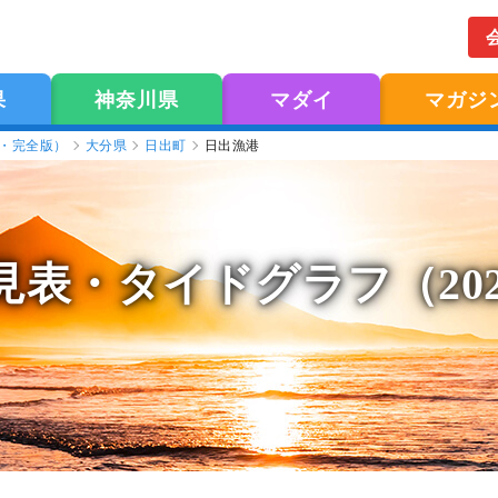
果
神奈川県
マダイ
マガジ
版・完全版）
大分県
日出町
日出漁港
見表
・タイドグラフ（20