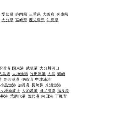
愛知県
静岡県
三重県
大阪府
兵庫県
大分県
宮崎県
鹿児島県
沖縄県
下浦港
国東港
武蔵港
大分川河口
入島港
大神漁港
竹田津港
大島
鶴崎
港
新若草港
伊崎港
中津浦港
小黒漁港
加貫鼻
長崎鼻
来浦漁港
香々地新波止
大泊漁港
田ノ浦港
福良港
海井港
荒綱代港
荒代港
向田港
下梶寄