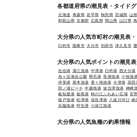
各都道府県の潮見表・タイドグ
北海道
青森県
岩手県
秋田県
宮城県
山
和歌山県
京都府
広島県
岡山県
山口県
大分県の人気市町村の潮見表・
臼杵市
国東市
大分市
別府市
津久見市
大分県の人気ポイントの潮見表
佐伯港
蒲江漁港
中津港
臼杵港
西大分港
糸ヶ浜海浜公園
熊毛港
長洲漁港
小祝漁
伊美港
尾本漁港
香々地漁港
今津港
高田
田ノ浦ビーチ
中越漁港
波当津漁港
神崎
板知屋港
姫島港
秋の江ふれあい広場
宮
猿戸漁港
松津港
深良津港
八坂川河口
納
浜脇漁港
狩生港
小深江漁港
大分県の人気魚種の釣果情報