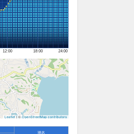
12:00
18:00
24:00
Leaflet
| ©
OpenStreetMap contributors
潮名