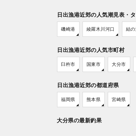
日出漁港近郊の人気潮見表・タ
磯崎港
綾羅木川河口
結の
日出漁港近郊の人気市町村
臼杵市
国東市
大分市
日出漁港近郊の都道府県
福岡県
熊本県
宮崎県
大分県の最新釣果