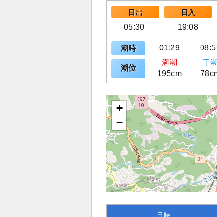
日出
日入
05:30
19:08
01:29
08:5
潮時
満潮
干
潮位
195cm
78c
+
−
日時