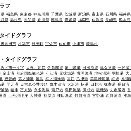
ラフ
形県
福島県
東京都
神奈川県
千葉県
茨城県
新潟県
富山県
石川県
福井県
鳥取県
島根県
高知県
香川県
徳島県
愛媛県
福岡県
佐賀県
長崎県
熊本県
タイドグラフ
豊後高田市
杵築市
日出町
宇佐市
佐伯市
中津市
姫島村
・タイドグラフ
坂ノ市一文字
大野川河口
佐賀関港
亀川漁港
日出漁港
津久見港
一尺屋
港
金山港
別府国際観光港
守江港
元猿漁港
豊岡漁港
地松浦港
羽根港
大
港
観音崎
落ノ浦港
姫島
幸ノ浦漁港
蒲江
乙津港
美濃崎漁港
細港
尾浦
漁港
間元港
日吉原公共埠頭
白木漁港
大浜港
楠港
臼野港
梶寄港
長目港
野浦港
猪串
富来港
奈多海岸
蒲戸港
島田漁港
風成港
破磯港
丸市尾港
屋港
五号地護岸
天神港
楠屋港
種田漁港
竹野浦港
宮野浦
西野浦港
浅