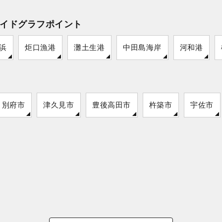
イドグラフポイント
浜
炬口漁港
灘土生港
中田島海岸
河和港
別府市
津久見市
豊後高田市
杵築市
宇佐市