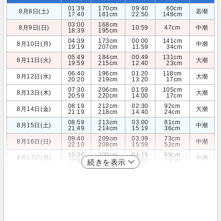
01:39
170cm
09:40
60cm
8月8日(土)
若潮
17:40
181cm
22:50
148cm
03:00
168cm
8月9日(日)
10:59
47cm
中潮
18:39
195cm
04:39
173cm
00:00
141cm
8月10日(月)
中潮
19:19
207cm
11:59
34cm
05:49
184cm
00:49
131cm
8月11日(火)
大潮
19:59
215cm
12:40
23cm
06:40
196cm
01:20
118cm
8月12日(水)
大潮
20:20
219cm
13:20
17cm
07:30
206cm
01:59
105cm
8月13日(木)
大潮
20:59
220cm
14:00
17cm
08:19
212cm
02:30
92cm
8月14日(金)
大潮
21:19
218cm
14:40
24cm
08:59
213cm
03:00
81cm
8月15日(土)
中潮
21:49
214cm
15:19
36cm
09:40
209cm
03:39
73cm
8月16日(日)
中潮
22:10
208cm
15:59
52cm
10:20
200cm
04:19
69cm
8月17日(月)
中潮
22:39
201cm
16:20
72cm
続きを表示