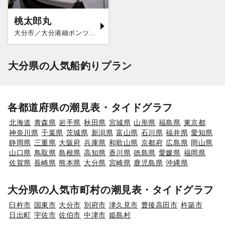
桃太郎丸
大分市／大分港細ポンツーン
大分県の人気船釣りプラン
各都道府県の潮見表・タイドグラフ
北海道
青森県
岩手県
秋田県
宮城県
山形県
福島県
東京都
神奈川県
千葉県
茨城県
新潟県
富山県
石川県
福井県
愛知県
静岡県
三重県
大阪府
兵庫県
和歌山県
京都府
広島県
岡山県
山口県
鳥取県
島根県
高知県
香川県
徳島県
愛媛県
福岡県
佐賀県
長崎県
熊本県
大分県
宮崎県
鹿児島県
沖縄県
大分県の人気市町村の潮見表・タイドグラフ
臼杵市
国東市
大分市
別府市
津久見市
豊後高田市
杵築市
日出町
宇佐市
佐伯市
中津市
姫島村