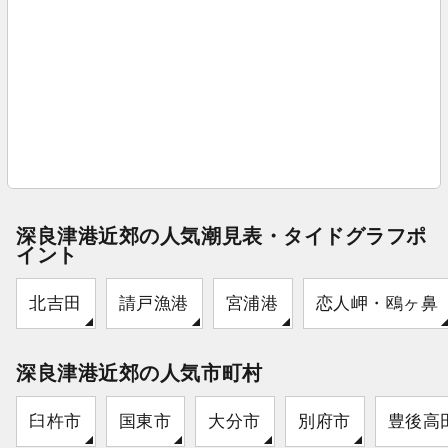
深良津港近郊の人気潮見表・タイドグラフポ
イント
北吉田
請戸漁港
宮浦港
恋人岬・鴎ヶ鼻
深良津港近郊の人気市町村
臼杵市
国東市
大分市
別府市
豊後高