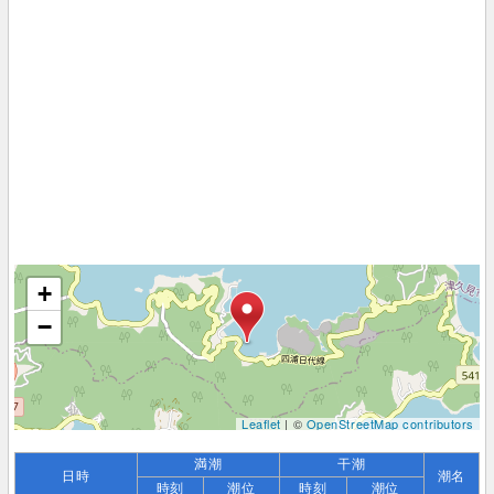
+
−
Leaflet
| ©
OpenStreetMap contributors
満潮
干潮
日時
潮名
時刻
潮位
時刻
潮位