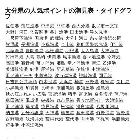
大分県の人気ポイントの潮見表・タイドグラ
フ
佐伯港
蒲江漁港
中津港
臼杵港
西大分港
坂ノ市一文字
大野川河口
佐賀関港
亀川漁港
日出漁港
津久見港
一尺屋下浦港
国東港
武蔵港
大分川河口
糸ヶ浜海浜公園
熊毛港
長洲漁港
小祝漁港
金山港
別府国際観光港
守江港
元猿漁港
豊岡漁港
地松浦港
羽根港
大入島港
大神漁港
竹田津港
大島
鶴崎
伊美港
尾本漁港
香々地漁港
今津港
高田港
観音崎
落ノ浦港
姫島
幸ノ浦漁港
蒲江
乙津港
美濃崎漁港
細港
尾浦港
新若草港
伊崎港
中津浦港
田ノ浦ビーチ
中越漁港
波当津漁港
神崎漁港
間元港
日吉原公共埠頭
白木漁港
大浜港
楠港
臼野港
梶寄港
長目港
小黒漁港
加貫鼻
長崎鼻
来浦漁港
板知屋港
姫島港
秋の江ふれあい広場
宮野浦港
猪串
富来港
奈多海岸
蒲戸港
島田漁港
風成港
破磯港
丸市尾港
香々地新波止
大泊漁港
田ノ浦港
福良港
猿戸漁港
松津港
深良津港
八坂川河口
納屋港
五号地護岸
天神港
楠屋港
種田漁港
竹野浦港
宮野浦
西野浦港
浅海井港
荒綱代港
荒代港
向田港
下梶寄
浜脇漁港
狩生港
小深江漁港