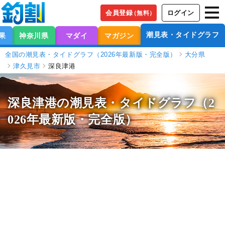
会員登録
ログイン
（無料）
潮見表・タイドグラフ
果
神奈川県
マダイ
マガジン
全国の潮見表・タイドグラフ（2026年最新版・完全版）
大分県
津久見市
深良津港
深良津港の潮見表
・タイドグラフ（2
026年最新版・完全版）