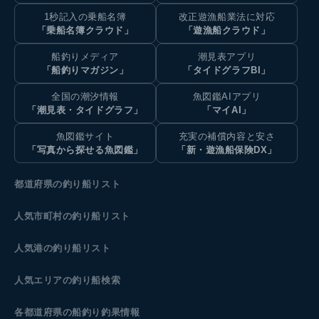
1秒記入の乗船名簿
改正遊漁船業法に対応
「乗船名簿クラウド」
「遊漁船クラウド」
船釣りメディア
潮見表アプリ
「船釣りマガジン」
「タイドグラフBI」
全国の潮汐情報
魚図鑑AIアプリ
「潮見表・タイドグラフ」
「マイAI」
魚図鑑サイト
充実の補償内容と安さ
「写真から探せる魚図鑑」
「新・遊漁船保険DX」
都道府県の釣り船リスト
人気市町村の釣り船リスト
人気港の釣り船リスト
人気エリアの釣り船検索
各都道府県の船釣り釣果情報