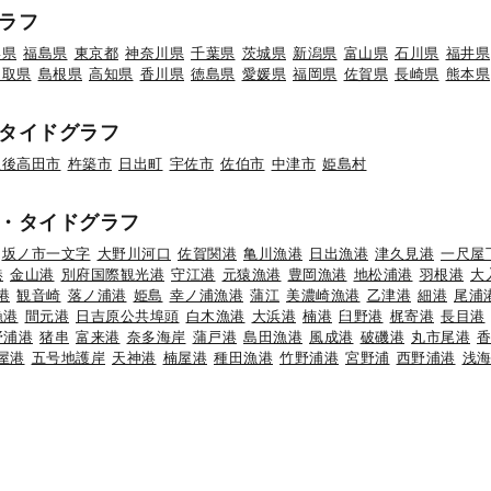
ラフ
形県
福島県
東京都
神奈川県
千葉県
茨城県
新潟県
富山県
石川県
福井県
鳥取県
島根県
高知県
香川県
徳島県
愛媛県
福岡県
佐賀県
長崎県
熊本県
タイドグラフ
豊後高田市
杵築市
日出町
宇佐市
佐伯市
中津市
姫島村
・タイドグラフ
坂ノ市一文字
大野川河口
佐賀関港
亀川漁港
日出漁港
津久見港
一尺屋
港
金山港
別府国際観光港
守江港
元猿漁港
豊岡漁港
地松浦港
羽根港
大
港
観音崎
落ノ浦港
姫島
幸ノ浦漁港
蒲江
美濃崎漁港
乙津港
細港
尾浦
漁港
間元港
日吉原公共埠頭
白木漁港
大浜港
楠港
臼野港
梶寄港
長目港
野浦港
猪串
富来港
奈多海岸
蒲戸港
島田漁港
風成港
破磯港
丸市尾港
屋港
五号地護岸
天神港
楠屋港
種田漁港
竹野浦港
宮野浦
西野浦港
浅