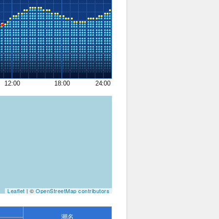
12:00
18:00
24:00
Leaflet
| ©
OpenStreetMap contributors
潮名