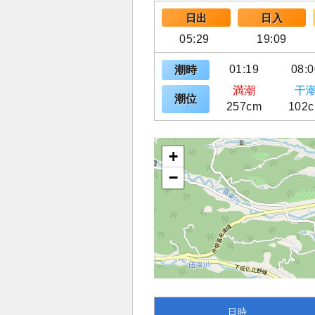
日出
日入
05:29
19:09
01:19
08:0
潮時
満潮
干
潮位
257cm
102
+
−
日時