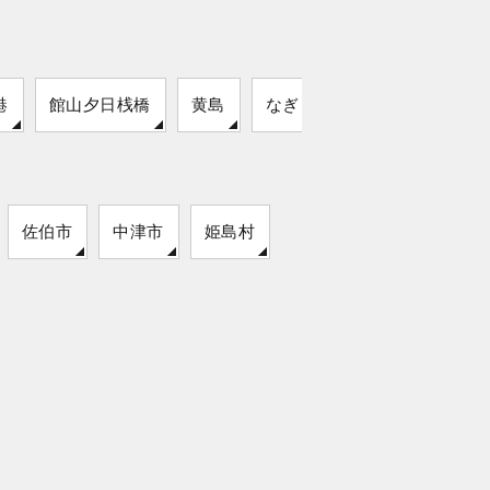
港
館山夕日桟橋
黄島
なぎさ公園
佐伯市
中津市
姫島村