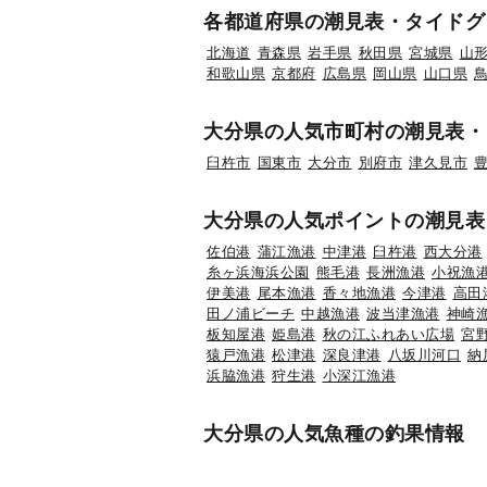
各都道府県の潮見表・タイドグ
北海道
青森県
岩手県
秋田県
宮城県
山
和歌山県
京都府
広島県
岡山県
山口県
大分県の人気市町村の潮見表・
臼杵市
国東市
大分市
別府市
津久見市
大分県の人気ポイントの潮見表
佐伯港
蒲江漁港
中津港
臼杵港
西大分港
糸ヶ浜海浜公園
熊毛港
長洲漁港
小祝漁
伊美港
尾本漁港
香々地漁港
今津港
高田
田ノ浦ビーチ
中越漁港
波当津漁港
神崎
板知屋港
姫島港
秋の江ふれあい広場
宮
猿戸漁港
松津港
深良津港
八坂川河口
納
浜脇漁港
狩生港
小深江漁港
大分県の人気魚種の釣果情報