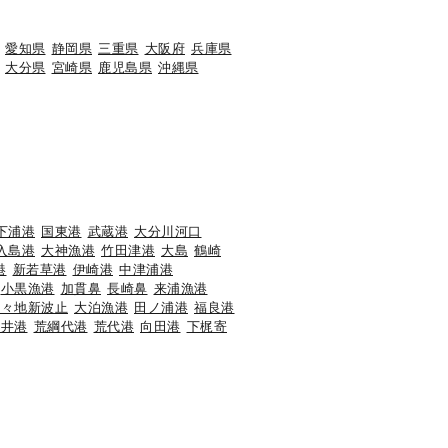
愛知県
静岡県
三重県
大阪府
兵庫県
大分県
宮崎県
鹿児島県
沖縄県
下浦港
国東港
武蔵港
大分川河口
入島港
大神漁港
竹田津港
大島
鶴崎
港
新若草港
伊崎港
中津浦港
小黒漁港
加貫鼻
長崎鼻
来浦漁港
香々地新波止
大泊漁港
田ノ浦港
福良港
海井港
荒綱代港
荒代港
向田港
下梶寄