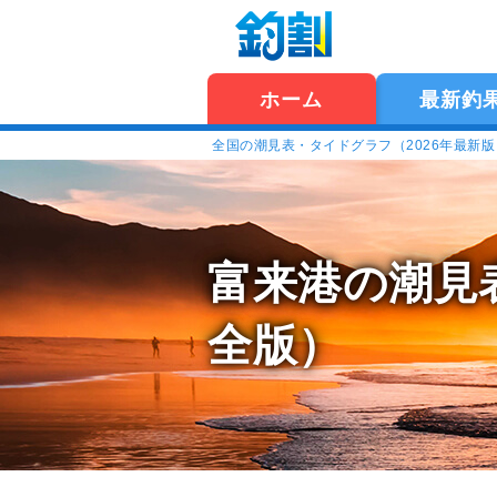
ホーム
最新釣
全国の潮見表・タイドグラフ（2026年最新
富来港の潮見
全版）