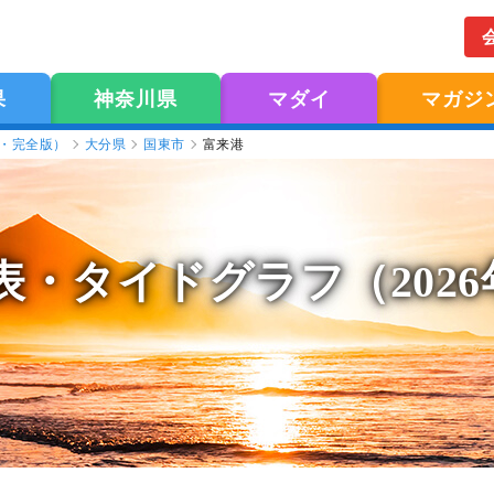
果
神奈川県
マダイ
マガジ
版・完全版）
大分県
国東市
富来港
表
・タイドグラフ（202