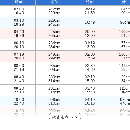
時刻
潮位
時刻
潮位
02:00
242cm
09:19
104c
16:40
229cm
21:59
190c
03:10
229cm
10:49
98cm
18:29
245cm
04:49
225cm
00:00
190c
19:29
265cm
12:00
84c
06:10
234cm
01:19
177c
20:10
284cm
13:00
67c
07:19
249cm
02:00
160c
20:40
299cm
13:59
51c
08:00
265cm
02:39
142c
21:19
309cm
14:30
39c
08:40
280cm
03:10
126c
21:40
314cm
15:09
34c
09:20
291cm
03:40
111c
22:10
314cm
15:40
36c
10:00
296cm
04:10
98cm
22:40
310cm
16:19
44cm
10:39
296cm
04:40
89cm
23:00
303cm
16:50
60cm
続きを表示