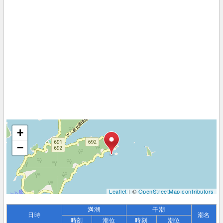
+
−
Leaflet
| ©
OpenStreetMap contributors
満潮
干潮
日時
潮名
時刻
潮位
時刻
潮位