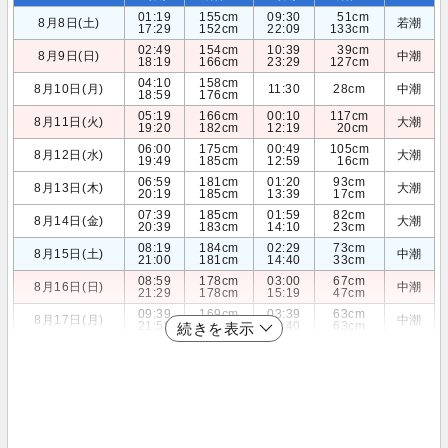
01:19
155cm
09:30
51cm
8月8日(土)
若潮
17:29
152cm
22:09
133cm
02:49
154cm
10:39
39cm
8月9日(日)
中潮
18:19
166cm
23:29
127cm
04:10
158cm
8月10日(月)
11:30
28cm
中潮
18:59
176cm
05:19
166cm
00:10
117cm
8月11日(火)
大潮
19:20
182cm
12:19
20cm
06:00
175cm
00:49
105cm
8月12日(水)
大潮
19:49
185cm
12:59
16cm
06:59
181cm
01:20
93cm
8月13日(木)
大潮
20:19
185cm
13:39
17cm
07:39
185cm
01:59
82cm
8月14日(金)
大潮
20:39
183cm
14:10
23cm
08:19
184cm
02:29
73cm
8月15日(土)
中潮
21:00
181cm
14:40
33cm
08:59
178cm
03:00
67cm
8月16日(日)
中潮
21:29
178cm
15:19
47cm
09:39
169cm
03:39
63cm
8月17日(月)
中潮
21:59
174cm
15:40
63cm
続きを表示