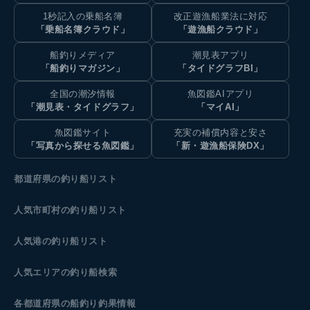
1秒記入の乗船名簿
改正遊漁船業法に対応
「乗船名簿クラウド」
「遊漁船クラウド」
船釣りメディア
潮見表アプリ
「船釣りマガジン」
「タイドグラフBI」
全国の潮汐情報
魚図鑑AIアプリ
「潮見表・タイドグラフ」
「マイAI」
魚図鑑サイト
充実の補償内容と安さ
「写真から探せる魚図鑑」
「新・遊漁船保険DX」
都道府県の釣り船リスト
人気市町村の釣り船リスト
人気港の釣り船リスト
人気エリアの釣り船検索
各都道府県の船釣り釣果情報