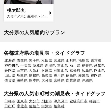
桃太郎丸
大分市／大分港細ポンツーン
大分県の人気船釣りプラン
各都道府県の潮見表・タイドグラフ
北海道
青森県
岩手県
秋田県
宮城県
山形県
福島県
東京都
神奈川県
千葉県
茨城県
新潟県
富山県
石川県
福井県
愛知県
静岡県
三重県
大阪府
兵庫県
和歌山県
京都府
広島県
岡山県
山口県
鳥取県
島根県
高知県
香川県
徳島県
愛媛県
福岡県
佐賀県
長崎県
熊本県
大分県
宮崎県
鹿児島県
沖縄県
大分県の人気市町村の潮見表・タイドグラフ
臼杵市
国東市
大分市
別府市
津久見市
豊後高田市
杵築市
日出町
宇佐市
佐伯市
中津市
姫島村