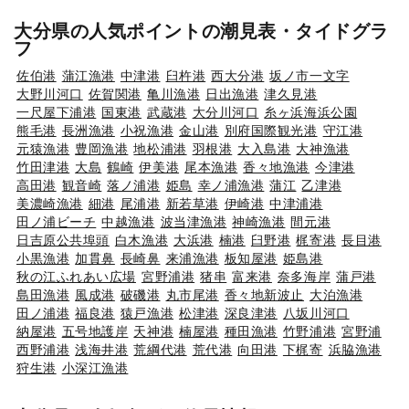
大分県の人気ポイントの潮見表・タイドグラ
フ
佐伯港
蒲江漁港
中津港
臼杵港
西大分港
坂ノ市一文字
大野川河口
佐賀関港
亀川漁港
日出漁港
津久見港
一尺屋下浦港
国東港
武蔵港
大分川河口
糸ヶ浜海浜公園
熊毛港
長洲漁港
小祝漁港
金山港
別府国際観光港
守江港
元猿漁港
豊岡漁港
地松浦港
羽根港
大入島港
大神漁港
竹田津港
大島
鶴崎
伊美港
尾本漁港
香々地漁港
今津港
高田港
観音崎
落ノ浦港
姫島
幸ノ浦漁港
蒲江
乙津港
美濃崎漁港
細港
尾浦港
新若草港
伊崎港
中津浦港
田ノ浦ビーチ
中越漁港
波当津漁港
神崎漁港
間元港
日吉原公共埠頭
白木漁港
大浜港
楠港
臼野港
梶寄港
長目港
小黒漁港
加貫鼻
長崎鼻
来浦漁港
板知屋港
姫島港
秋の江ふれあい広場
宮野浦港
猪串
富来港
奈多海岸
蒲戸港
島田漁港
風成港
破磯港
丸市尾港
香々地新波止
大泊漁港
田ノ浦港
福良港
猿戸漁港
松津港
深良津港
八坂川河口
納屋港
五号地護岸
天神港
楠屋港
種田漁港
竹野浦港
宮野浦
西野浦港
浅海井港
荒綱代港
荒代港
向田港
下梶寄
浜脇漁港
狩生港
小深江漁港