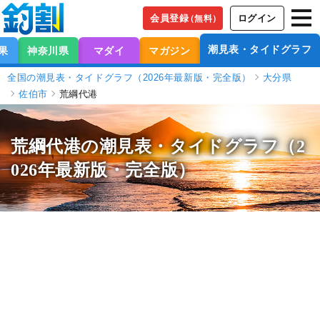
会員登録
ログイン
（無料）
潮見表・タイドグラフ
果
神奈川県
マダイ
マガジン
全国の潮見表・タイドグラフ（2026年最新版・完全版）
大分県
佐伯市
荒綱代港
荒綱代港の潮見表
・タイドグラフ（2
026年最新版・完全版）