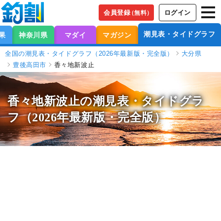
会員登録
ログイン
（無料）
潮見表・タイドグラフ
果
神奈川県
マダイ
マガジン
全国の潮見表・タイドグラフ（2026年最新版・完全版）
大分県
豊後高田市
香々地新波止
香々地新波止の潮見表
・タイドグラ
フ（2026年最新版・完全版）