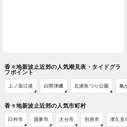
香々地新波止近郊の人気潮見表・タイドグラ
フポイント
上ノ加江港
白間津磯
北港魚つり公園
亀
香々地新波止近郊の人気市町村
臼杵市
国東市
大分市
別府市
津久見