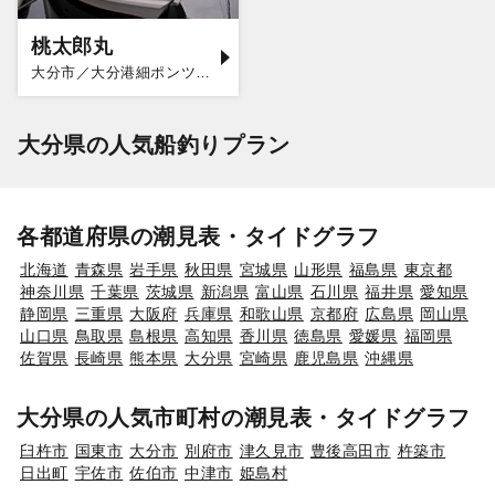
桃太郎丸
大分市／大分港細ポンツーン
大分県の人気船釣りプラン
各都道府県の潮見表・タイドグラフ
北海道
青森県
岩手県
秋田県
宮城県
山形県
福島県
東京都
神奈川県
千葉県
茨城県
新潟県
富山県
石川県
福井県
愛知県
静岡県
三重県
大阪府
兵庫県
和歌山県
京都府
広島県
岡山県
山口県
鳥取県
島根県
高知県
香川県
徳島県
愛媛県
福岡県
佐賀県
長崎県
熊本県
大分県
宮崎県
鹿児島県
沖縄県
大分県の人気市町村の潮見表・タイドグラフ
臼杵市
国東市
大分市
別府市
津久見市
豊後高田市
杵築市
日出町
宇佐市
佐伯市
中津市
姫島村