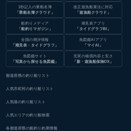
1秒記入の乗船名簿
改正遊漁船業法に対応
「乗船名簿クラウド」
「遊漁船クラウド」
船釣りメディア
潮見表アプリ
「船釣りマガジン」
「タイドグラフBI」
全国の潮汐情報
魚図鑑AIアプリ
「潮見表・タイドグラフ」
「マイAI」
魚図鑑サイト
充実の補償内容と安さ
「写真から探せる魚図鑑」
「新・遊漁船保険DX」
都道府県の釣り船リスト
人気市町村の釣り船リスト
人気港の釣り船リスト
人気エリアの釣り船検索
各都道府県の船釣り釣果情報