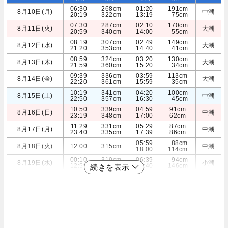
06:30
268cm
01:20
191cm
8月10日(月)
中潮
20:19
322cm
13:19
75cm
07:30
287cm
02:10
170cm
8月11日(火)
大潮
20:59
340cm
14:00
55cm
08:19
307cm
02:49
149cm
8月12日(水)
大潮
21:20
353cm
14:40
41cm
08:59
324cm
03:20
130cm
8月13日(木)
大潮
21:59
360cm
15:20
34cm
09:39
336cm
03:59
113cm
8月14日(金)
大潮
22:20
361cm
15:59
35cm
10:19
341cm
04:20
100cm
8月15日(土)
中潮
22:50
357cm
16:30
45cm
10:50
339cm
04:59
91cm
8月16日(日)
中潮
23:19
348cm
17:00
62cm
11:29
331cm
05:29
87cm
8月17日(月)
中潮
23:40
335cm
17:39
86cm
05:59
88cm
8月18日(火)
12:00
315cm
中潮
18:00
114cm
00:10
319cm
06:39
94cm
8月19日(水)
小潮
12:59
295cm
18:40
146cm
続きを表示