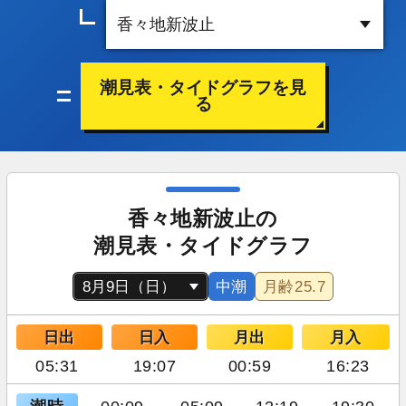
潮見表・タイドグラフを見
る
香々地新波止の
潮見表・タイドグラフ
中潮
月齢
25.7
日出
日入
月出
月入
05:31
19:07
00:59
16:23