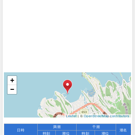
+
−
Leaflet
| ©
OpenStreetMap contributors
満潮
干潮
日時
潮名
時刻
潮位
時刻
潮位