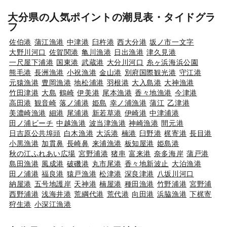
大分県の人気ポイントの潮見表・タイドグラ
フ
佐伯港
蒲江漁港
中津港
臼杵港
西大分港
坂ノ市一文字
大野川河口
佐賀関港
亀川漁港
日出漁港
津久見港
一尺屋下浦港
国東港
武蔵港
大分川河口
糸ヶ浜海浜公園
熊毛港
長洲漁港
小祝漁港
金山港
別府国際観光港
守江港
元猿漁港
豊岡漁港
地松浦港
羽根港
大入島港
大神漁港
竹田津港
大島
鶴崎
伊美港
尾本漁港
香々地漁港
今津港
高田港
観音崎
落ノ浦港
姫島
幸ノ浦漁港
蒲江
乙津港
美濃崎漁港
細港
尾浦港
新若草港
伊崎港
中津浦港
田ノ浦ビーチ
中越漁港
波当津漁港
神崎漁港
間元港
日吉原公共埠頭
白木漁港
大浜港
楠港
臼野港
梶寄港
長目港
小黒漁港
加貫鼻
長崎鼻
来浦漁港
板知屋港
姫島港
秋の江ふれあい広場
宮野浦港
猪串
富来港
奈多海岸
蒲戸港
島田漁港
風成港
破磯港
丸市尾港
香々地新波止
大泊漁港
田ノ浦港
福良港
猿戸漁港
松津港
深良津港
八坂川河口
納屋港
五号地護岸
天神港
楠屋港
種田漁港
竹野浦港
宮野浦
西野浦港
浅海井港
荒綱代港
荒代港
向田港
浜脇漁港
下梶寄
狩生港
小深江漁港