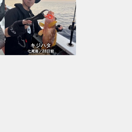
キジハタ
28
七尾港／
日前