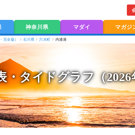
果
神奈川県
マダイ
マガジ
版・完全版）
石川県
穴水町
内浦港
表
・タイドグラフ（202