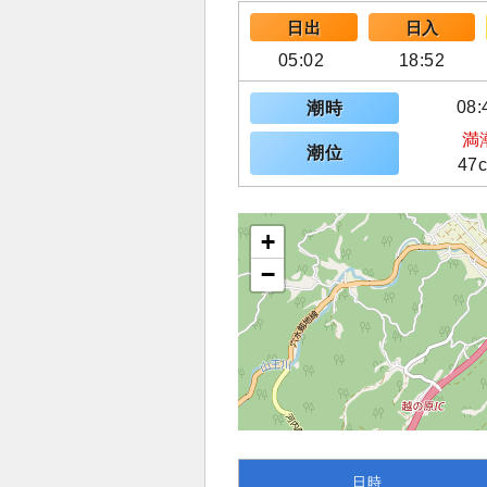
日出
日入
05:02
18:52
08:
潮時
満
潮位
47
+
−
日時