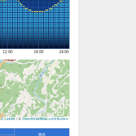
12:00
18:00
24:00
Leaflet
| ©
OpenStreetMap contributors
潮名