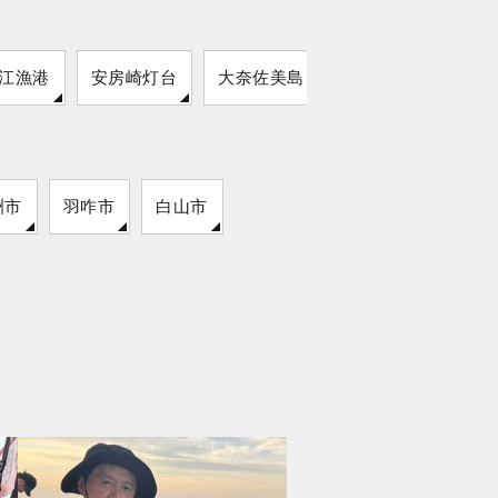
江漁港
安房崎灯台
大奈佐美島
洲市
羽咋市
白山市