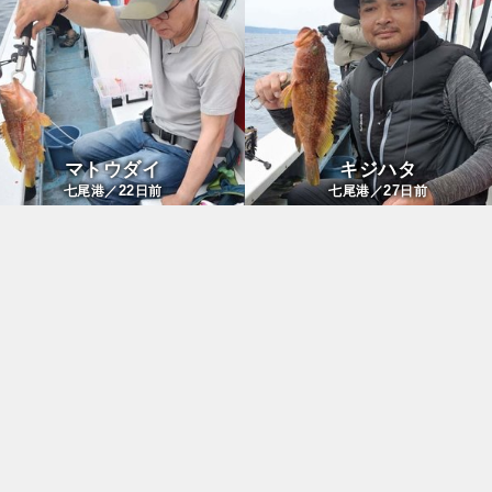
マトウダイ
キジハタ
22
27
七尾港／
日前
七尾港／
日前