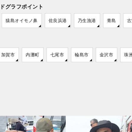
ドグラフポイント
猿島オイモノ鼻
佐良浜港
乃生漁港
青島
古
加賀市
内灘町
七尾市
輪島市
金沢市
珠