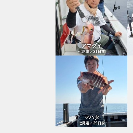
アマダイ
21
七尾港／
日前
マハタ
29
七尾港／
日前