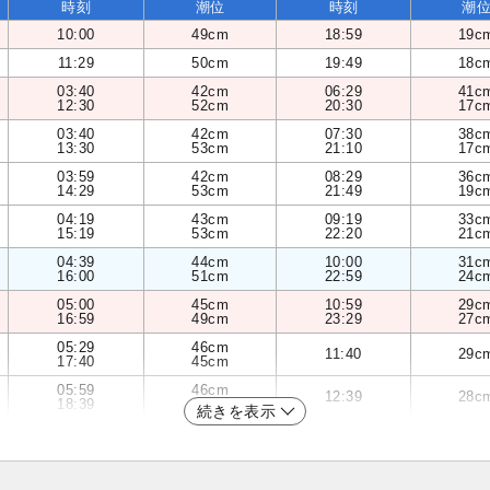
時刻
潮位
時刻
潮
10:00
49cm
18:59
19c
11:29
50cm
19:49
18c
03:40
42cm
06:29
41c
12:30
52cm
20:30
17c
03:40
42cm
07:30
38c
13:30
53cm
21:10
17c
03:59
42cm
08:29
36c
14:29
53cm
21:49
19c
04:19
43cm
09:19
33c
15:19
53cm
22:20
21c
04:39
44cm
10:00
31c
16:00
51cm
22:59
24c
05:00
45cm
10:59
29c
16:59
49cm
23:29
27c
05:29
46cm
11:40
29c
17:40
45cm
05:59
46cm
12:39
28c
18:39
42cm
続きを表示