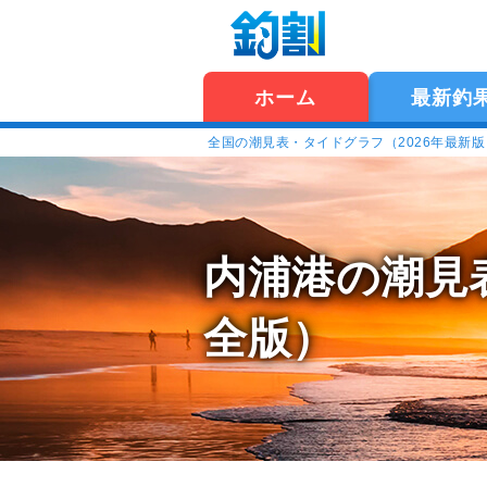
ホーム
最新釣
全国の潮見表・タイドグラフ（2026年最新
内浦港の潮見
全版）