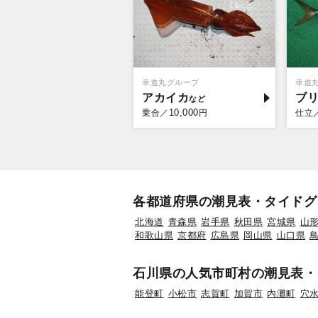
幸進丸グループ
幸進
アカイカ
ブ
10,000
乗合／
円
仕立
各都道府県の潮見表・タイドグ
北海道
青森県
岩手県
秋田県
宮城県
山
和歌山県
京都府
広島県
岡山県
山口県
石川県の人気市町村の潮見表・
能登町
小松市
志賀町
加賀市
内灘町
穴