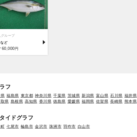
丸グループ
リ
60,000
／
円
ラフ
形県
福島県
東京都
神奈川県
千葉県
茨城県
新潟県
富山県
石川県
福井県
鳥取県
島根県
高知県
香川県
徳島県
愛媛県
福岡県
佐賀県
長崎県
熊本県
タイドグラフ
水町
七尾市
輪島市
金沢市
珠洲市
羽咋市
白山市