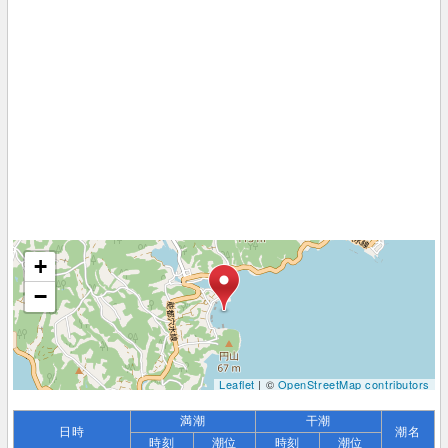
+
−
Leaflet
| ©
OpenStreetMap contributors
満潮
干潮
日時
潮名
時刻
潮位
時刻
潮位