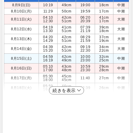
8月9日(日)
10:19
49cm
19:00
18cm
中潮
8月10日(月)
11:29
50cm
19:59
17cm
中潮
04:10
42cm
06:20
41cm
8月11日(火)
大潮
12:30
51cm
20:39
17cm
04:19
41cm
07:39
39cm
8月12日(水)
大潮
13:30
51cm
21:19
18cm
04:20
42cm
08:29
37cm
8月13日(木)
大潮
14:29
51cm
21:59
19cm
04:39
42cm
09:19
34cm
8月14日(金)
大潮
15:20
51cm
22:30
22cm
04:59
42cm
10:00
32cm
8月15日(土)
中潮
16:19
49cm
23:00
25cm
05:10
43cm
10:59
29cm
8月16日(日)
中潮
17:00
48cm
23:30
28cm
05:30
45cm
8月17日(月)
11:40
27cm
中潮
18:00
45cm
05:59
46cm
8月18日(火)
12:39
26cm
中潮
19:00
42cm
続きを表示