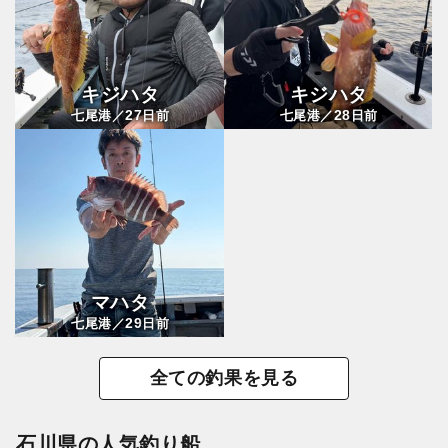
キジハタ
キジハタ
27
28
七尾港／
日前
七尾港／
日前
マハタ
29
七尾港／
日前
全ての釣果を見る
石川県の人気釣り船