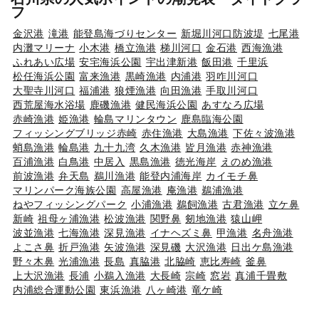
フ
金沢港
滝港
能登島海づりセンター
新堀川河口防波堤
七尾港
内灘マリーナ
小木港
橋立漁港
梯川河口
金石港
西海漁港
ふれあい広場
安宅海浜公園
宇出津新港
飯田港
千里浜
松任海浜公園
富来漁港
黒崎漁港
内浦港
羽咋川河口
大聖寺川河口
福浦港
狼煙漁港
向田漁港
手取川河口
西荒屋海水浴場
鹿磯漁港
健民海浜公園
あすなろ広場
赤崎漁港
姫漁港
輪島マリンタウン
鹿島臨海公園
フィッシングブリッジ赤崎
赤住漁港
大島漁港
下佐々波漁港
蛸島漁港
輪島港
九十九湾
久木漁港
皆月漁港
赤神漁港
百浦漁港
白鳥港
中居入
黒島漁港
徳光海岸
えのめ漁港
前波漁港
弁天島
鵜川漁港
能登内浦海岸
カイモチ鼻
マリンパーク海族公園
高屋漁港
庵漁港
鵜浦漁港
ねやフィッシングパーク
小浦漁港
鵜飼漁港
古君漁港
立ケ鼻
新崎
祖母ヶ浦漁港
松波漁港
関野鼻
剱地漁港
猿山岬
波並漁港
七海漁港
深見漁港
イナヘズミ鼻
甲漁港
名舟漁港
よこさ鼻
折戸漁港
矢波漁港
深見磯
大沢漁港
日出ケ島漁港
野々木鼻
光浦漁港
長島
真脇港
北脇崎
恵比寿崎
釜鼻
上大沢漁港
長浦
小鵜入漁港
大長崎
宗崎
窓岩
真浦千畳敷
内浦総合運動公園
東浜漁港
八ヶ崎港
竜ケ崎