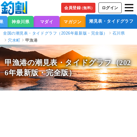
会員登録
ログイン
（無料）
潮見表・タイドグラフ
果
神奈川県
マダイ
マガジン
全国の潮見表・タイドグラフ（2026年最新版・完全版）
石川県
穴水町
甲漁港
甲漁港の潮見表
・タイドグラフ（202
6年最新版・完全版）