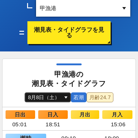
潮見表・タイドグラフを見
る
甲漁港の
潮見表・タイドグラフ
若潮
月齢
24.7
日出
日入
月出
月入
05:01
18:51
15:06