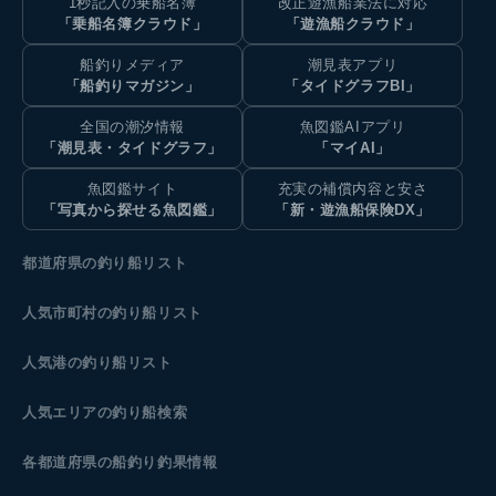
1秒記入の乗船名簿
改正遊漁船業法に対応
「乗船名簿クラウド」
「遊漁船クラウド」
船釣りメディア
潮見表アプリ
「船釣りマガジン」
「タイドグラフBI」
全国の潮汐情報
魚図鑑AIアプリ
「潮見表・タイドグラフ」
「マイAI」
魚図鑑サイト
充実の補償内容と安さ
「写真から探せる魚図鑑」
「新・遊漁船保険DX」
都道府県の釣り船リスト
人気市町村の釣り船リスト
人気港の釣り船リスト
人気エリアの釣り船検索
各都道府県の船釣り釣果情報