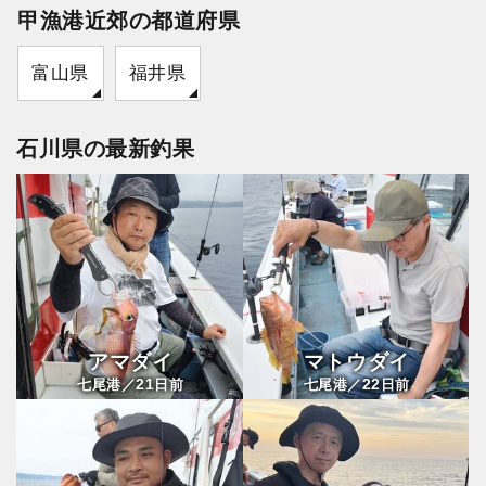
甲漁港近郊の都道府県
富山県
福井県
石川県の最新釣果
アマダイ
マトウダイ
21
22
七尾港／
日前
七尾港／
日前