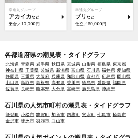
幸進丸グループ
幸進丸グループ
アカイカ
ブリ
10,000
60,000
乗合／
円
仕立／
円
各都道府県の潮見表・タイドグラフ
北海道
青森県
岩手県
秋田県
宮城県
山形県
福島県
東京都
神奈川県
千葉県
茨城県
新潟県
富山県
石川県
福井県
愛知県
静岡県
三重県
大阪府
兵庫県
和歌山県
京都府
広島県
岡山県
山口県
鳥取県
島根県
高知県
香川県
徳島県
愛媛県
福岡県
佐賀県
長崎県
熊本県
大分県
宮崎県
鹿児島県
沖縄県
石川県の人気市町村の潮見表・タイドグラフ
能登町
小松市
志賀町
加賀市
内灘町
穴水町
七尾市
輪島市
金沢市
珠洲市
羽咋市
白山市
石川県の人気ポイントの潮見表・タイドグラ