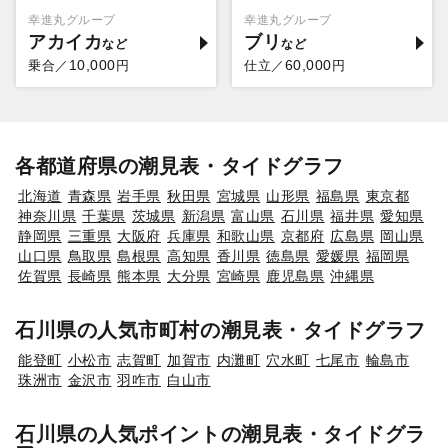
幸進丸グループ
幸進丸グループ
アカイカ
ブリ
10,000
60,000
乗合／
円
仕立／
円
各都道府県の潮見表・タイドグラフ
北海道
青森県
岩手県
秋田県
宮城県
山形県
福島県
東京都
神奈川県
千葉県
茨城県
新潟県
富山県
石川県
福井県
愛知県
静岡県
三重県
大阪府
兵庫県
和歌山県
京都府
広島県
岡山県
山口県
鳥取県
島根県
高知県
香川県
徳島県
愛媛県
福岡県
佐賀県
長崎県
熊本県
大分県
宮崎県
鹿児島県
沖縄県
石川県の人気市町村の潮見表・タイドグラフ
能登町
小松市
志賀町
加賀市
内灘町
穴水町
七尾市
輪島市
珠洲市
金沢市
羽咋市
白山市
石川県の人気ポイントの潮見表・タイドグラ