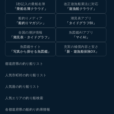
1秒記入の乗船名簿
改正遊漁船業法に対応
「乗船名簿クラウド」
「遊漁船クラウド」
船釣りメディア
潮見表アプリ
「船釣りマガジン」
「タイドグラフBI」
全国の潮汐情報
魚図鑑AIアプリ
「潮見表・タイドグラフ」
「マイAI」
魚図鑑サイト
充実の補償内容と安さ
「写真から探せる魚図鑑」
「新・遊漁船保険DX」
都道府県の釣り船リスト
人気市町村の釣り船リスト
人気港の釣り船リスト
人気エリアの釣り船検索
各都道府県の船釣り釣果情報