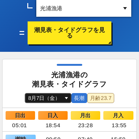
潮見表・タイドグラフを見
る
光浦漁港の
潮見表・タイドグラフ
長潮
月齢
23.7
日出
日入
月出
月入
05:01
18:54
23:28
13:55