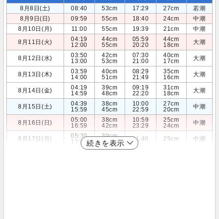
8月8日(土)
08:40
53cm
17:29
27cm
若潮
8月9日(日)
09:59
55cm
18:40
24cm
中潮
8月10日(月)
11:00
55cm
19:39
21cm
中潮
04:19
44cm
05:59
44cm
8月11日(火)
大潮
12:00
55cm
20:20
18cm
03:50
42cm
07:30
40cm
8月12日(水)
大潮
13:00
53cm
21:00
17cm
03:59
40cm
08:29
35cm
8月13日(木)
大潮
14:00
51cm
21:49
16cm
04:19
39cm
09:19
31cm
8月14日(金)
大潮
14:59
48cm
22:20
18cm
04:39
38cm
10:00
27cm
8月15日(土)
中潮
15:59
45cm
22:59
20cm
05:00
38cm
10:59
25cm
8月16日(日)
中潮
16:59
42cm
23:29
24cm
05:30
39cm
8月17日(月)
11:40
25cm
中潮
17:59
40cm
続きを表示