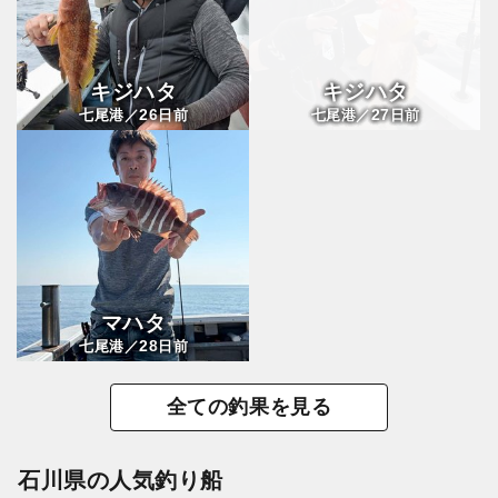
キジハタ
キジハタ
26
27
七尾港／
日前
七尾港／
日前
マハタ
28
七尾港／
日前
全ての釣果を見る
石川県の人気釣り船