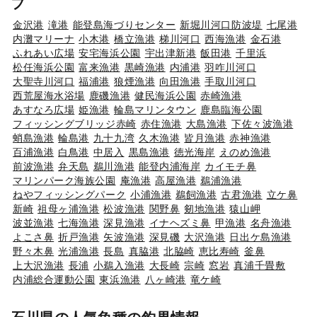
フ
金沢港
滝港
能登島海づりセンター
新堀川河口防波堤
七尾港
内灘マリーナ
小木港
橋立漁港
梯川河口
西海漁港
金石港
ふれあい広場
安宅海浜公園
宇出津新港
飯田港
千里浜
松任海浜公園
富来漁港
黒崎漁港
内浦港
羽咋川河口
大聖寺川河口
福浦港
狼煙漁港
向田漁港
手取川河口
西荒屋海水浴場
鹿磯漁港
健民海浜公園
赤崎漁港
あすなろ広場
姫漁港
輪島マリンタウン
鹿島臨海公園
フィッシングブリッジ赤崎
赤住漁港
大島漁港
下佐々波漁港
蛸島漁港
輪島港
九十九湾
久木漁港
皆月漁港
赤神漁港
百浦漁港
白鳥港
中居入
黒島漁港
徳光海岸
えのめ漁港
前波漁港
弁天島
鵜川漁港
能登内浦海岸
カイモチ鼻
マリンパーク海族公園
庵漁港
高屋漁港
鵜浦漁港
ねやフィッシングパーク
小浦漁港
鵜飼漁港
古君漁港
立ケ鼻
新崎
祖母ヶ浦漁港
松波漁港
関野鼻
剱地漁港
猿山岬
波並漁港
七海漁港
深見漁港
イナヘズミ鼻
甲漁港
名舟漁港
よこさ鼻
折戸漁港
矢波漁港
深見磯
大沢漁港
日出ケ島漁港
野々木鼻
光浦漁港
長島
真脇港
北脇崎
恵比寿崎
釜鼻
上大沢漁港
長浦
小鵜入漁港
大長崎
宗崎
窓岩
真浦千畳敷
内浦総合運動公園
東浜漁港
八ヶ崎港
竜ケ崎