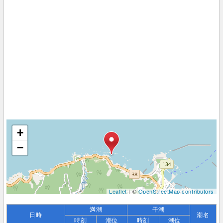
+
−
Leaflet
| ©
OpenStreetMap contributors
満潮
干潮
日時
潮名
時刻
潮位
時刻
潮位