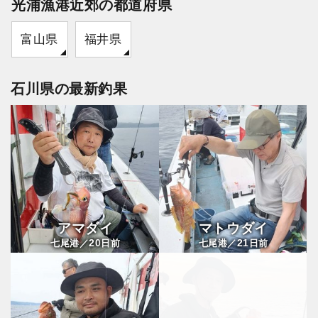
光浦漁港近郊の都道府県
富山県
福井県
石川県の最新釣果
アマダイ
マトウダイ
20
21
七尾港／
日前
七尾港／
日前