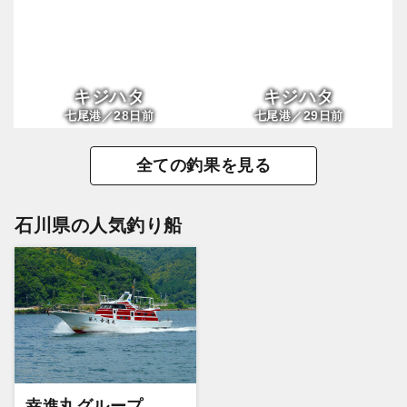
キジハタ
キジハタ
28
29
七尾港／
日前
七尾港／
日前
全ての釣果を見る
石川県の人気釣り船
幸進丸グループ