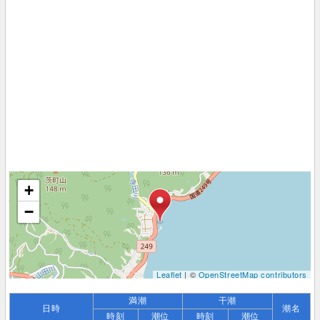
+
−
Leaflet
| ©
OpenStreetMap contributors
満潮
干潮
日時
潮名
時刻
潮位
時刻
潮位