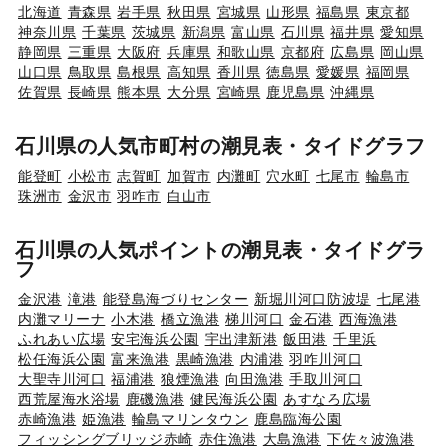
北海道
青森県
岩手県
秋田県
宮城県
山形県
福島県
東京都
神奈川県
千葉県
茨城県
新潟県
富山県
石川県
福井県
愛知県
静岡県
三重県
大阪府
兵庫県
和歌山県
京都府
広島県
岡山県
山口県
鳥取県
島根県
高知県
香川県
徳島県
愛媛県
福岡県
佐賀県
長崎県
熊本県
大分県
宮崎県
鹿児島県
沖縄県
石川県の人気市町村の潮見表・タイドグラフ
能登町
小松市
志賀町
加賀市
内灘町
穴水町
七尾市
輪島市
珠洲市
金沢市
羽咋市
白山市
石川県の人気ポイントの潮見表・タイドグラ
フ
金沢港
滝港
能登島海づりセンター
新堀川河口防波堤
七尾港
内灘マリーナ
小木港
橋立漁港
梯川河口
金石港
西海漁港
ふれあい広場
安宅海浜公園
宇出津新港
飯田港
千里浜
松任海浜公園
富来漁港
黒崎漁港
内浦港
羽咋川河口
大聖寺川河口
福浦港
狼煙漁港
向田漁港
手取川河口
西荒屋海水浴場
鹿磯漁港
健民海浜公園
あすなろ広場
赤崎漁港
姫漁港
輪島マリンタウン
鹿島臨海公園
フィッシングブリッジ赤崎
赤住漁港
大島漁港
下佐々波漁港