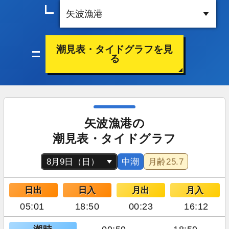
潮見表・タイドグラフを見
る
矢波漁港の
潮見表・タイドグラフ
中潮
月齢
25.7
日出
日入
月出
月入
05:01
18:50
00:23
16:12