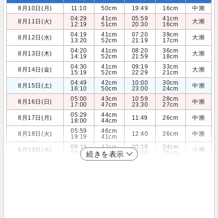
8月10日(月)
11:10
50cm
19:49
16cm
中潮
04:29
41cm
05:59
41cm
8月11日(火)
大潮
12:19
51cm
20:30
16cm
04:19
41cm
07:20
39cm
8月12日(水)
大潮
13:20
52cm
21:19
17cm
04:20
41cm
08:20
36cm
8月13日(木)
大潮
14:19
52cm
21:59
18cm
04:30
41cm
09:19
33cm
8月14日(金)
大潮
15:19
52cm
22:29
21cm
04:49
42cm
10:00
30cm
8月15日(土)
中潮
16:10
50cm
23:00
24cm
05:00
43cm
10:59
28cm
8月16日(日)
中潮
17:00
47cm
23:30
27cm
05:29
44cm
8月17日(月)
11:49
26cm
中潮
18:00
44cm
05:59
46cm
8月18日(火)
12:40
26cm
中潮
19:19
41cm
06:19
47cm
00:19
34cm
8月19日(水)
小潮
20:59
39cm
13:39
25cm
続きを表示