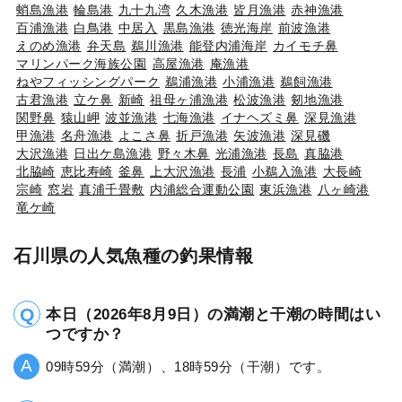
蛸島漁港
輪島港
九十九湾
久木漁港
皆月漁港
赤神漁港
百浦漁港
白鳥港
中居入
黒島漁港
徳光海岸
前波漁港
えのめ漁港
弁天島
鵜川漁港
能登内浦海岸
カイモチ鼻
マリンパーク海族公園
高屋漁港
庵漁港
ねやフィッシングパーク
鵜浦漁港
小浦漁港
鵜飼漁港
古君漁港
立ケ鼻
新崎
祖母ヶ浦漁港
松波漁港
剱地漁港
関野鼻
猿山岬
波並漁港
七海漁港
イナヘズミ鼻
深見漁港
甲漁港
名舟漁港
よこさ鼻
折戸漁港
矢波漁港
深見磯
大沢漁港
日出ケ島漁港
野々木鼻
光浦漁港
長島
真脇港
北脇崎
恵比寿崎
釜鼻
上大沢漁港
長浦
小鵜入漁港
大長崎
宗崎
窓岩
真浦千畳敷
内浦総合運動公園
東浜漁港
八ヶ崎港
竜ケ崎
石川県の人気魚種の釣果情報
本日（2026年8月9日）の満潮と干潮の時間はい
つですか？
09時59分（満潮）、18時59分（干潮）です。