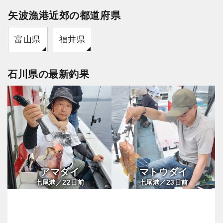
矢波漁港近郊の都道府県
富山県
福井県
石川県の最新釣果
アマダイ
マトウダイ
22
23
七尾港／
日前
七尾港／
日前