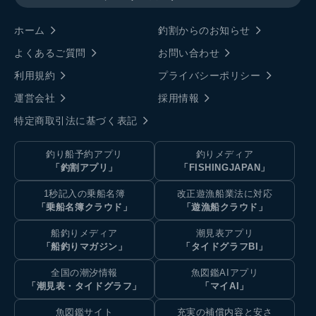
ホーム
釣割からのお知らせ
よくあるご質問
お問い合わせ
利用規約
プライバシーポリシー
運営会社
採用情報
特定商取引法に基づく表記
釣り船予約アプリ
釣りメディア
「釣割アプリ」
「FISHINGJAPAN」
1秒記入の乗船名簿
改正遊漁船業法に対応
「乗船名簿クラウド」
「遊漁船クラウド」
船釣りメディア
潮見表アプリ
「船釣りマガジン」
「タイドグラフBI」
全国の潮汐情報
魚図鑑AIアプリ
「潮見表・タイドグラフ」
「マイAI」
魚図鑑サイト
充実の補償内容と安さ