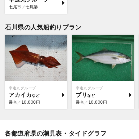
七尾市／七尾港
石川県の人気船釣りプラン
幸進丸グループ
幸進丸グループ
アカイカ
ブリ
10,000
10,000
乗合／
円
乗合／
円
各都道府県の潮見表・タイドグラフ