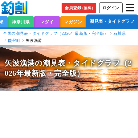
会員登録
ログイン
（無料）
潮見表・タイドグラフ
果
神奈川県
マダイ
マガジン
全国の潮見表・タイドグラフ（2026年最新版・完全版）
石川県
能登町
矢波漁港
矢波漁港の潮見表
・タイドグラフ（2
026年最新版・完全版）