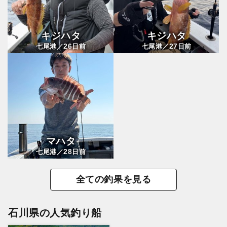
キジハタ
キジハタ
26
27
七尾港／
日前
七尾港／
日前
マハタ
28
七尾港／
日前
全ての釣果を見る
石川県の人気釣り船