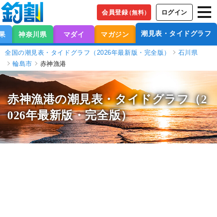
会員登録
ログイン
（無料）
潮見表・タイドグラフ
果
神奈川県
マダイ
マガジン
全国の潮見表・タイドグラフ（2026年最新版・完全版）
石川県
輪島市
赤神漁港
赤神漁港の潮見表
・タイドグラフ（2
026年最新版・完全版）