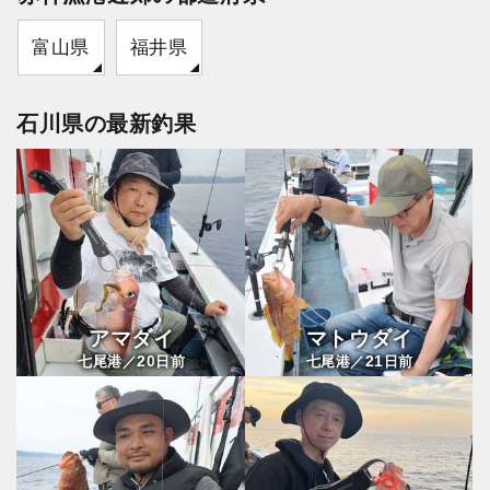
富山県
福井県
石川県の最新釣果
アマダイ
マトウダイ
20
21
七尾港／
日前
七尾港／
日前