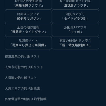
1秒記入の乗船名簿
改正遊漁船業法に対応
「乗船名簿クラウド」
「遊漁船クラウド」
船釣りメディア
潮見表アプリ
「船釣りマガジン」
「タイドグラフBI」
全国の潮汐情報
魚図鑑AIアプリ
「潮見表・タイドグラフ」
「マイAI」
魚図鑑サイト
充実の補償内容と安さ
「写真から探せる魚図鑑」
「新・遊漁船保険DX」
都道府県の釣り船リスト
人気市町村の釣り船リスト
人気港の釣り船リスト
人気エリアの釣り船検索
各都道府県の船釣り釣果情報