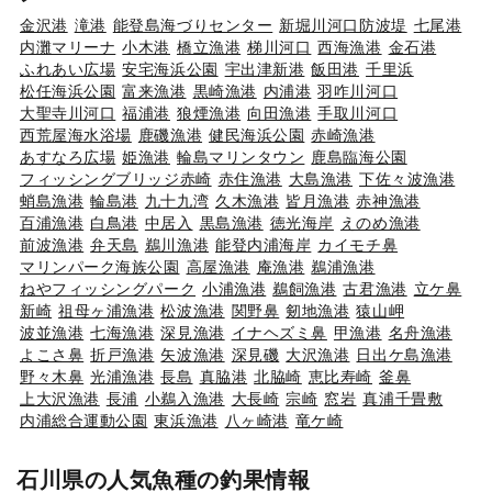
金沢港
滝港
能登島海づりセンター
新堀川河口防波堤
七尾港
内灘マリーナ
小木港
橋立漁港
梯川河口
西海漁港
金石港
ふれあい広場
安宅海浜公園
宇出津新港
飯田港
千里浜
松任海浜公園
富来漁港
黒崎漁港
内浦港
羽咋川河口
大聖寺川河口
福浦港
狼煙漁港
向田漁港
手取川河口
西荒屋海水浴場
鹿磯漁港
健民海浜公園
赤崎漁港
あすなろ広場
姫漁港
輪島マリンタウン
鹿島臨海公園
フィッシングブリッジ赤崎
赤住漁港
大島漁港
下佐々波漁港
蛸島漁港
輪島港
九十九湾
久木漁港
皆月漁港
赤神漁港
百浦漁港
白鳥港
中居入
黒島漁港
徳光海岸
えのめ漁港
前波漁港
弁天島
鵜川漁港
能登内浦海岸
カイモチ鼻
マリンパーク海族公園
高屋漁港
庵漁港
鵜浦漁港
ねやフィッシングパーク
小浦漁港
鵜飼漁港
古君漁港
立ケ鼻
新崎
祖母ヶ浦漁港
松波漁港
関野鼻
剱地漁港
猿山岬
波並漁港
七海漁港
深見漁港
イナヘズミ鼻
甲漁港
名舟漁港
よこさ鼻
折戸漁港
矢波漁港
深見磯
大沢漁港
日出ケ島漁港
野々木鼻
光浦漁港
長島
真脇港
北脇崎
恵比寿崎
釜鼻
上大沢漁港
長浦
小鵜入漁港
大長崎
宗崎
窓岩
真浦千畳敷
内浦総合運動公園
東浜漁港
八ヶ崎港
竜ケ崎
石川県の人気魚種の釣果情報