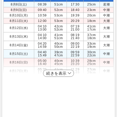
8月8日(土)
08:39
51cm
17:30
25cm
若潮
8月9日(日)
09:40
52cm
18:40
23cm
中潮
8月10日(月)
10:59
53cm
19:39
20cm
中潮
8月11日(火)
12:00
53cm
20:29
18cm
大潮
04:10
42cm
07:19
41cm
8月12日(水)
大潮
13:00
52cm
21:00
17cm
04:10
41cm
08:19
37cm
8月13日(木)
大潮
14:00
51cm
21:40
18cm
04:20
40cm
09:00
33cm
8月14日(金)
大潮
14:59
50cm
22:19
19cm
04:40
39cm
09:59
30cm
8月15日(土)
中潮
15:49
47cm
22:59
22cm
05:00
40cm
10:39
28cm
8月16日(日)
中潮
16:40
45cm
23:20
25cm
05:20
41cm
11:29
27cm
8月17日(月)
中潮
17:39
42cm
23:49
29cm
続きを表示