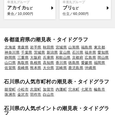
幸進丸グループ
幸進丸グループ
アカイカ
ブリ
10,000
60,000
乗合／
円
仕立／
円
各都道府県の潮見表・タイドグラフ
北海道
青森県
岩手県
秋田県
宮城県
山形県
福島県
東京都
神奈川県
千葉県
茨城県
新潟県
富山県
石川県
福井県
愛知県
静岡県
三重県
大阪府
兵庫県
和歌山県
京都府
広島県
岡山県
山口県
鳥取県
島根県
高知県
香川県
徳島県
愛媛県
福岡県
佐賀県
長崎県
熊本県
大分県
宮崎県
鹿児島県
沖縄県
石川県の人気市町村の潮見表・タイドグラフ
能登町
小松市
志賀町
加賀市
内灘町
穴水町
七尾市
輪島市
珠洲市
金沢市
羽咋市
白山市
石川県の人気ポイントの潮見表・タイドグラ
フ