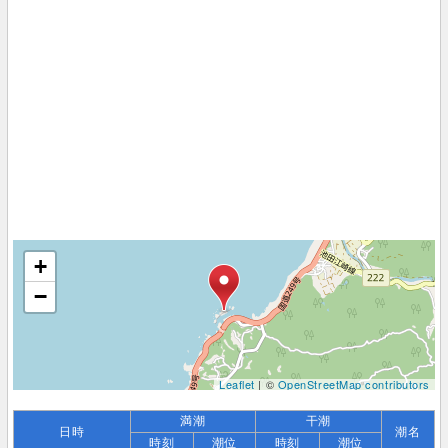
+
−
Leaflet
| ©
OpenStreetMap contributors
満潮
干潮
日時
潮名
時刻
潮位
時刻
潮位