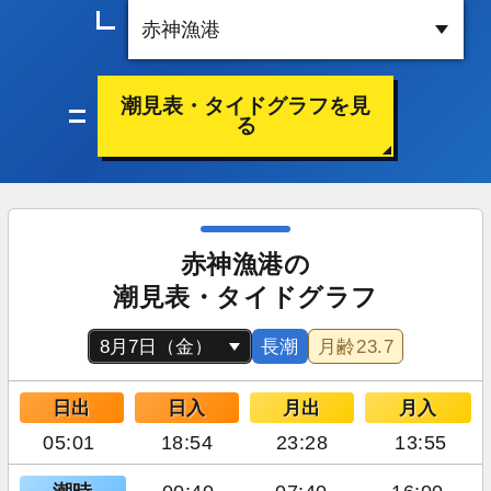
潮見表・タイドグラフを見
る
赤神漁港の
潮見表・タイドグラフ
長潮
月齢
23.7
日出
日入
月出
月入
05:01
18:54
23:28
13:55