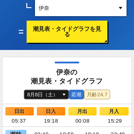
潮見表・タイドグラフを見
る
伊奈の
潮見表・タイドグラフ
若潮
月齢
24.7
日出
日入
月出
月入
05:37
19:18
00:08
15:29