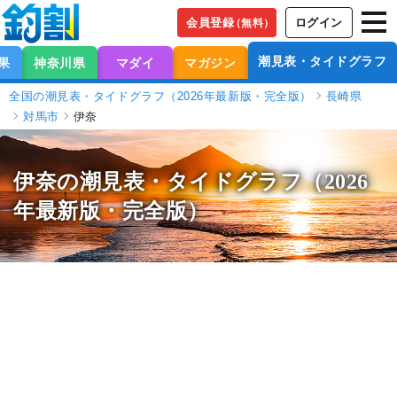
会員登録
ログイン
（無料）
潮見表・タイドグラフ
果
神奈川県
マダイ
マガジン
全国の潮見表・タイドグラフ（2026年最新版・完全版）
長崎県
対馬市
伊奈
伊奈の潮見表
・タイドグラフ（2026
年最新版・完全版）