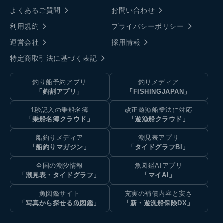
よくあるご質問
お問い合わせ
利用規約
プライバシーポリシー
運営会社
採用情報
特定商取引法に基づく表記
釣り船予約アプリ
釣りメディア
「釣割アプリ」
「FISHINGJAPAN」
1秒記入の乗船名簿
改正遊漁船業法に対応
「乗船名簿クラウド」
「遊漁船クラウド」
船釣りメディア
潮見表アプリ
「船釣りマガジン」
「タイドグラフBI」
全国の潮汐情報
魚図鑑AIアプリ
「潮見表・タイドグラフ」
「マイAI」
魚図鑑サイト
充実の補償内容と安さ
「写真から探せる魚図鑑」
「新・遊漁船保険DX」