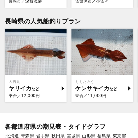
長崎市／深堀漁港
佐世保市／小佐々
長崎県の人気船釣りプラン
大吉丸
ももたろう
ヤリイカ
ケンサキイカ
12,000
11,000
乗合／
円
乗合／
円
各都道府県の潮見表・タイドグラフ
北海道
青森県
岩手県
秋田県
宮城県
山形県
福島県
東京都