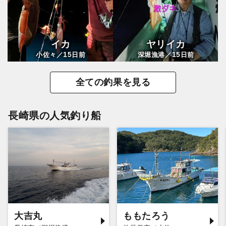
イカ
ヤリイカ
15
15
小佐々／
日前
深堀漁港／
日前
全ての釣果を見る
長崎県の人気釣り船
大吉丸
ももたろう