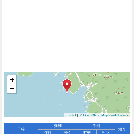
+
−
Leaflet
| ©
OpenStreetMap contributors
満潮
干潮
日時
潮名
時刻
潮位
時刻
潮位