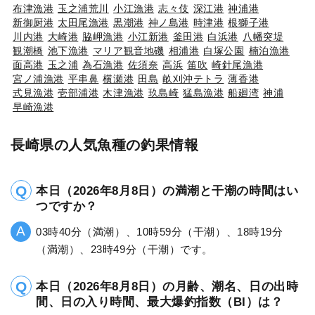
布津漁港
玉之浦荒川
小江漁港
志々伎
深江港
神浦港
新御厨港
太田尾漁港
黒潮港
神ノ島港
時津港
根獅子港
川内港
大崎港
脇岬漁港
小江新港
釜田港
白浜港
八幡突堤
観潮橋
池下漁港
マリア観音地磯
相浦港
白塚公園
楠泊漁港
面高港
玉之浦
為石漁港
佐須奈
高浜
笛吹
崎針尾漁港
宮ノ浦漁港
平串鼻
横瀬港
田島
畝刈沖テトラ
薄香港
式見漁港
壱部浦港
木津漁港
玖島崎
猛島漁港
船廻湾
神浦
早崎漁港
長崎県の人気魚種の釣果情報
本日（2026年8月8日）の満潮と干潮の時間はい
つですか？
03時40分（満潮）、10時59分（干潮）、18時19分
（満潮）、23時49分（干潮）です。
本日（2026年8月8日）の月齢、潮名、日の出時
間、日の入り時間、最大爆釣指数（BI）は？