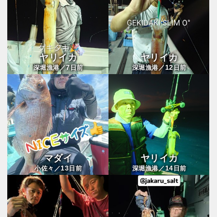
ヤリイカ
ヤリイカ
7
12
深堀漁港／
日前
深堀漁港／
日前
マダイ
ヤリイカ
13
14
小佐々／
日前
深堀漁港／
日前