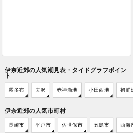
伊奈近郊の人気潮見表・タイドグラフポイン
ト
霧多布
夫沢
赤神漁港
小田西港
初浦
伊奈近郊の人気市町村
長崎市
平戸市
佐世保市
五島市
西海