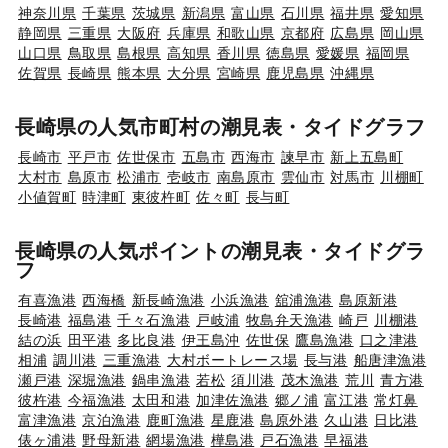
神奈川県
千葉県
茨城県
新潟県
富山県
石川県
福井県
愛知県
静岡県
三重県
大阪府
兵庫県
和歌山県
京都府
広島県
岡山県
山口県
鳥取県
島根県
高知県
香川県
徳島県
愛媛県
福岡県
佐賀県
長崎県
熊本県
大分県
宮崎県
鹿児島県
沖縄県
長崎県の人気市町村の潮見表・タイドグラフ
長崎市
平戸市
佐世保市
五島市
西海市
諫早市
新上五島町
大村市
島原市
松浦市
壱岐市
南島原市
雲仙市
対馬市
川棚町
小値賀町
時津町
東彼杵町
佐々町
長与町
長崎県の人気ポイントの潮見表・タイドグラ
フ
有喜漁港
西海橋
新長崎漁港
小浜漁港
舘浦漁港
島原新港
長崎港
福島港
千々石漁港
戸岐浦
牧島弁天漁港
崎戸
川棚港
結の浜
田平港
多比良港
伊王島沖
佐世保
鷹島漁港
口之津港
相浦
調川港
三重漁港
大村ボートレース場
長与港
船唐津漁港
瀬戸港
深堀漁港
鍋串漁港
若松
須川港
茂木漁港
荒川
青方港
彼杵港
今福漁港
太田和港
加津佐漁港
郷ノ浦
富江港
常灯鼻
富津漁港
京泊漁港
鹿町漁港
星鹿港
島原外港
久山港
日比港
俵ヶ浦港
野母新港
網場漁港
樺島港
戸石漁港
早福港