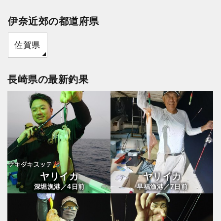
伊奈近郊の都道府県
佐賀県
長崎県の最新釣果
ヤリイカ
ヤリイカ
4
7
深堀漁港／
日前
早福漁港／
日前