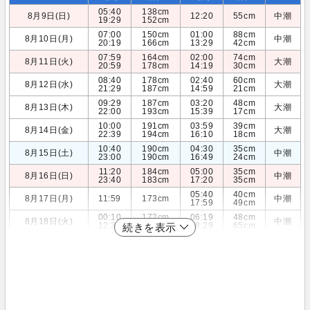
05:40
138cm
8月9日(日)
12:20
55cm
中潮
19:29
152cm
07:00
150cm
01:00
88cm
8月10日(月)
中潮
20:19
166cm
13:29
42cm
07:59
164cm
02:00
74cm
8月11日(火)
大潮
20:59
178cm
14:19
30cm
08:40
178cm
02:40
60cm
8月12日(水)
大潮
21:29
187cm
14:59
21cm
09:29
187cm
03:20
48cm
8月13日(木)
大潮
22:00
193cm
15:39
17cm
10:00
191cm
03:59
39cm
8月14日(金)
大潮
22:39
194cm
16:10
18cm
10:40
190cm
04:30
35cm
8月15日(土)
中潮
23:00
190cm
16:49
24cm
11:20
184cm
05:00
35cm
8月16日(日)
中潮
23:40
183cm
17:20
35cm
05:40
40cm
8月17日(月)
11:59
173cm
中潮
17:59
49cm
00:10
172cm
06:19
48cm
8月18日(火)
中潮
12:39
160cm
18:29
65cm
続きを表示