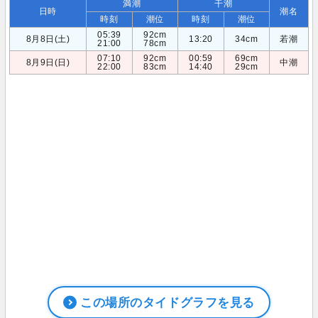
満潮
干潮
日時
潮名
時刻
潮位
時刻
潮位
05:39
92cm
8月8日(土)
13:20
34cm
若潮
21:00
78cm
07:10
92cm
00:59
69cm
8月9日(日)
中潮
22:00
83cm
14:40
29cm
この場所のタイドグラフを見る