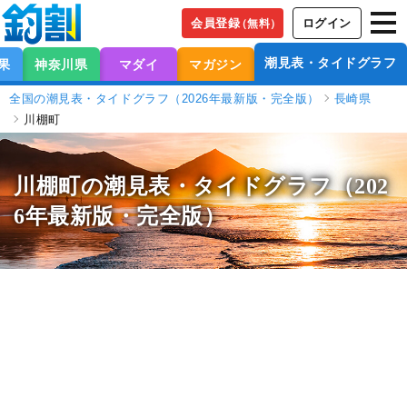
会員登録
ログイン
（無料）
潮見表・タイドグラフ
果
神奈川県
マダイ
マガジン
全国の潮見表・タイドグラフ（2026年最新版・完全版）
長崎県
川棚町
川棚町の潮見表
・タイドグラフ（202
6年最新版・完全版）