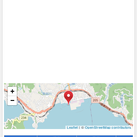
+
−
Leaflet
| ©
OpenStreetMap contributors