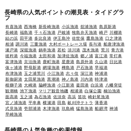
長崎県の人気ポイントの潮見表・タイドグラ
フ
有喜漁港
西海橋
新長崎漁港
小浜漁港
舘浦漁港
島原新港
長崎港
福島港
千々石漁港
戸岐浦
牧島弁天漁港
崎戸
川棚港
結の浜
田平港
多比良港
伊王島沖
佐世保
鷹島漁港
口之津港
相浦
調川港
三重漁港
大村ボートレース場
長与港
船唐津漁港
瀬戸港
深堀漁港
鍋串漁港
若松
須川港
茂木漁港
荒川
青方港
彼杵港
今福漁港
太田和港
加津佐漁港
郷ノ浦
富江港
常灯鼻
富津漁港
京泊漁港
鹿町漁港
星鹿港
島原外港
久山港
日比港
俵ヶ浦港
野母新港
網場漁港
樺島港
戸石漁港
早福港
布津漁港
玉之浦荒川
小江漁港
志々伎
深江港
神浦港
新御厨港
太田尾漁港
黒潮港
神ノ島港
川内港
時津港
根獅子港
大崎港
脇岬漁港
小江新港
釜田港
白浜港
八幡突堤
観潮橋
池下漁港
マリア観音地磯
相浦港
白塚公園
楠泊漁港
面高港
玉之浦
為石漁港
佐須奈
高浜
笛吹
崎針尾漁港
宮ノ浦漁港
平串鼻
横瀬港
田島
畝刈沖テトラ
薄香港
式見漁港
壱部浦港
木津漁港
玖島崎
猛島漁港
船廻湾
神浦
早崎漁港
長崎県の人気魚種の釣果情報