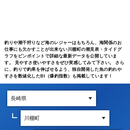
釣りや潮干狩りなど海のレジャーはもちろん、海関係のお
仕事にも欠かすことが出来ない川棚町の潮見表・タイドグ
ラフをピンポイントで詳細な最新データを公開していま
す。 見やすさ使いやすさをぜひ実感してみて下さい。 さら
に、釣りで釣果を伸ばせるよう、独自開発した魚の釣れや
すさを数値化したBI（爆釣指数）も掲載しています！