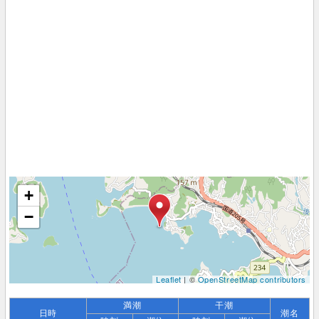
+
−
Leaflet
| ©
OpenStreetMap contributors
満潮
干潮
日時
潮名