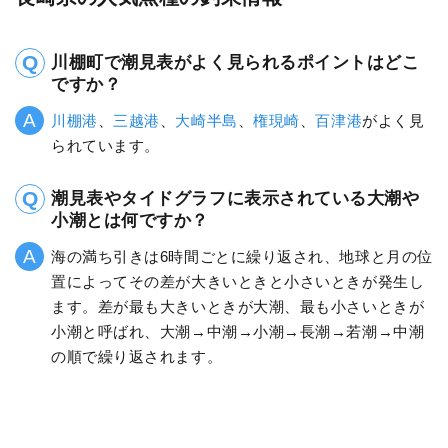
川棚町で潮見表がよく見られるポイントはどこ
ですか？
川棚港
、
三越港
、
大崎半島
、
権現崎
、
百津港
がよく見
られています。
潮見表やタイドグラフに表示されている大潮や
小潮とは何ですか？
海の満ち引きは6時間ごとに繰り返され、地球と月の位
置によってその差が大きいときと小さいときが発生し
ます。差が最も大きいときが大潮、最も小さいときが
小潮と呼ばれ、大潮→中潮→小潮→長潮→若潮→中潮
の順で繰り返されます。