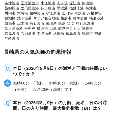
布津漁港
玉之浦荒川
小江漁港
志々伎
深江港
神浦港
新御厨港
太田尾漁港
神ノ島港
黒潮港
根獅子港
時津港
川内港
大崎港
脇岬漁港
小江新港
釜田港
白浜港
八幡突堤
観潮橋
池下漁港
マリア観音地磯
相浦港
白塚公園
楠泊漁港
面高港
玉之浦
為石漁港
佐須奈
高浜
笛吹
崎針尾漁港
宮ノ浦漁港
平串鼻
横瀬港
田島
畝刈沖テトラ
薄香港
式見漁港
壱部浦港
木津漁港
玖島崎
猛島漁港
船廻湾
神浦
早崎漁港
長崎県の人気魚種の釣果情報
本日（2026年8月9日）の満潮と干潮の時間はい
つですか？
01時00分（干潮）、07時10分（満潮）、14時59分
（干潮）、22時20分（満潮）です。
本日（2026年8月9日）の月齢、潮名、日の出時
間、日の入り時間、最大爆釣指数（BI）は？