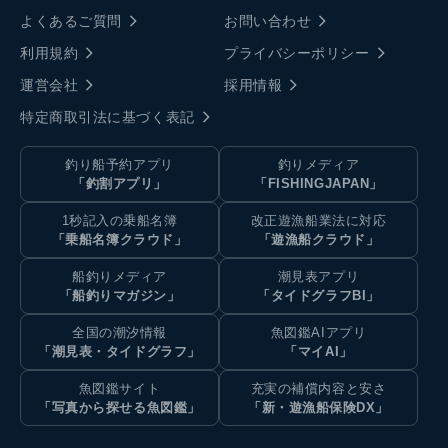
よくあるご質問
お問い合わせ
利用規約
プライバシーポリシー
運営会社
採用情報
特定商取引法に基づく表記
釣り船予約アプリ
釣りメディア
「釣割アプリ」
「FISHINGJAPAN」
1秒記入の乗船名簿
改正遊漁船業法に対応
「乗船名簿クラウド」
「遊漁船クラウド」
船釣りメディア
潮見表アプリ
「船釣りマガジン」
「タイドグラフBI」
全国の潮汐情報
魚図鑑AIアプリ
「潮見表・タイドグラフ」
「マイAI」
魚図鑑サイト
充実の補償内容と安さ
「写真から探せる魚図鑑」
「新・遊漁船保険DX」