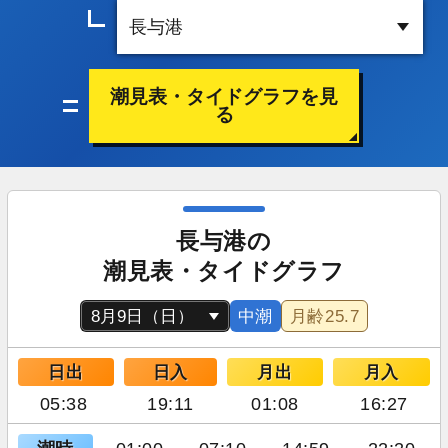
潮見表・タイドグラフを見
る
長与港の
潮見表・タイドグラフ
中潮
月齢
25.7
日出
日入
月出
月入
05:38
19:11
01:08
16:27