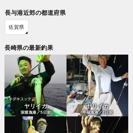
長与港近郊の都道府県
佐賀県
長崎県の最新釣果
ヤリイカ
ヤリイカ
5
8
深堀漁港／
日前
早福漁港／
日前