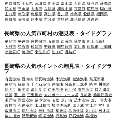
神奈川県
千葉県
茨城県
新潟県
富山県
石川県
福井県
愛知県
静岡県
三重県
大阪府
兵庫県
和歌山県
京都府
広島県
岡山県
山口県
鳥取県
島根県
高知県
香川県
徳島県
愛媛県
福岡県
佐賀県
長崎県
熊本県
大分県
宮崎県
鹿児島県
沖縄県
長崎県の人気市町村の潮見表・タイドグラフ
長崎市
平戸市
佐世保市
五島市
西海市
諫早市
新上五島町
大村市
島原市
松浦市
壱岐市
南島原市
雲仙市
対馬市
川棚町
小値賀町
時津町
東彼杵町
佐々町
長与町
長崎県の人気ポイントの潮見表・タイドグラ
フ
有喜漁港
西海橋
新長崎漁港
小浜漁港
舘浦漁港
島原新港
長崎港
福島港
千々石漁港
戸岐浦
牧島弁天漁港
崎戸
川棚港
結の浜
田平港
多比良港
伊王島沖
佐世保
鷹島漁港
口之津港
相浦
調川港
三重漁港
大村ボートレース場
長与港
船唐津漁港
瀬戸港
深堀漁港
鍋串漁港
若松
須川港
茂木漁港
荒川
青方港
彼杵港
今福漁港
太田和港
加津佐漁港
郷ノ浦
富江港
常灯鼻
富津漁港
京泊漁港
鹿町漁港
星鹿港
島原外港
久山港
日比港
俵ヶ浦港
野母新港
網場漁港
樺島港
戸石漁港
早福港