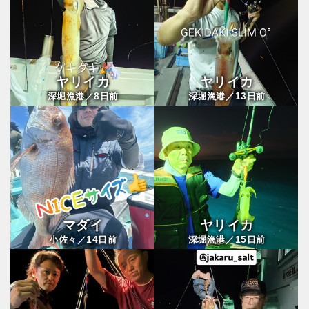
ヤリイカ
ヤリイカ
8
13
深堀漁港／
日前
深堀漁港／
日前
マダイ
ヤリイカ
14
15
小佐々／
日前
深堀漁港／
日前