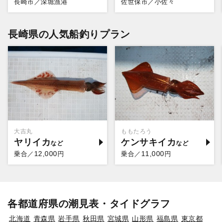
長崎市／深堀漁港
佐世保市／小佐々
長崎県の人気船釣りプラン
大吉丸
ももたろう
ヤリイカ
ケンサキイカ
12,000
11,000
乗合／
円
乗合／
円
各都道府県の潮見表・タイドグラフ
北海道
青森県
岩手県
秋田県
宮城県
山形県
福島県
東京都