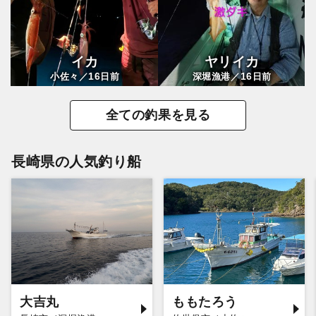
イカ
ヤリイカ
16
16
小佐々／
日前
深堀漁港／
日前
全ての釣果を見る
長崎県の人気釣り船
大吉丸
ももたろう