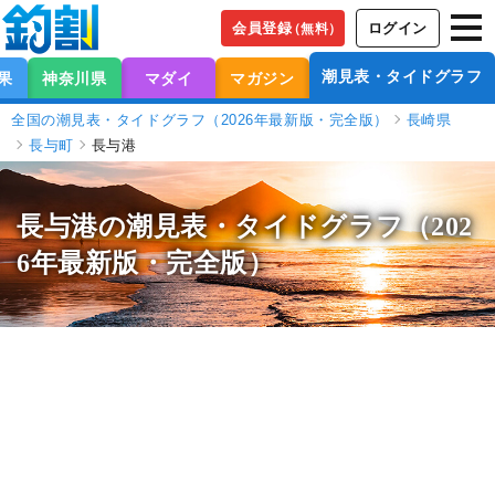
会員登録
ログイン
（無料）
潮見表・タイドグラフ
果
神奈川県
マダイ
マガジン
全国の潮見表・タイドグラフ（2026年最新版・完全版）
長崎県
長与町
長与港
長与港の潮見表
・タイドグラフ（202
6年最新版・完全版）