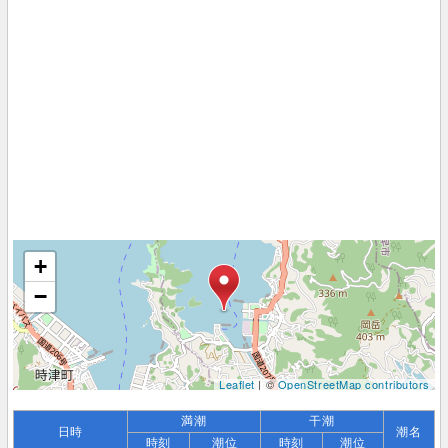
+
−
Leaflet
| ©
OpenStreetMap contributors
満潮
干潮
日時
潮名
時刻
潮位
時刻
潮位