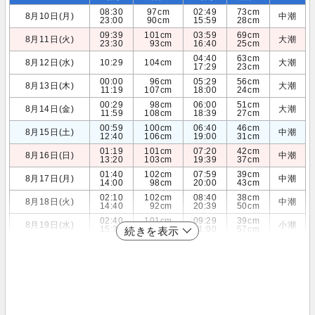
08:30
97cm
02:49
73cm
8月10日(月)
中潮
23:00
90cm
15:59
28cm
09:39
101cm
03:59
69cm
8月11日(火)
大潮
23:30
93cm
16:40
25cm
04:40
63cm
8月12日(水)
10:29
104cm
大潮
17:29
23cm
00:00
96cm
05:29
56cm
8月13日(木)
大潮
11:19
107cm
18:00
24cm
00:29
98cm
06:00
51cm
8月14日(金)
大潮
11:59
108cm
18:39
27cm
00:59
100cm
06:40
46cm
8月15日(土)
中潮
12:40
106cm
19:00
31cm
01:19
101cm
07:20
42cm
8月16日(日)
中潮
13:20
103cm
19:39
37cm
01:40
102cm
07:59
39cm
8月17日(月)
中潮
14:00
98cm
20:00
43cm
02:10
102cm
08:40
38cm
8月18日(火)
中潮
14:40
92cm
20:39
50cm
02:40
101cm
09:29
39cm
8月19日(水)
小潮
15:39
85cm
21:00
57cm
続きを表示