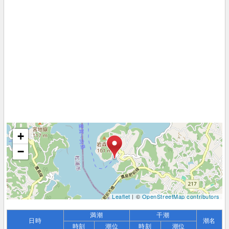
+
−
Leaflet
| ©
OpenStreetMap contributors
満潮
干潮
日時
潮名
時刻
潮位
時刻
潮位