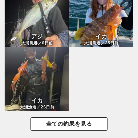
アジ
イカ
6
25
大浦漁港／
日前
大浦漁港／
日前
イカ
26
大浦漁港／
日前
全ての釣果を見る