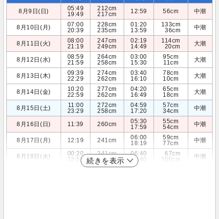
05:49
212cm
8月9日(日)
12:59
56cm
中潮
19:49
217cm
07:00
228cm
01:20
133cm
8月10日(月)
中潮
20:39
235cm
13:59
36cm
08:00
247cm
02:19
114cm
8月11日(火)
大潮
21:19
249cm
14:49
20cm
08:59
264cm
03:00
95cm
8月12日(水)
大潮
21:59
258cm
15:30
11cm
09:39
274cm
03:40
78cm
8月13日(木)
大潮
22:29
262cm
16:10
10cm
10:20
277cm
04:20
65cm
8月14日(金)
大潮
22:59
262cm
16:49
18cm
11:00
272cm
04:59
57cm
8月15日(土)
中潮
23:29
258cm
17:20
34cm
05:30
55cm
8月16日(日)
11:39
260cm
中潮
17:59
54cm
06:00
59cm
8月17日(月)
12:19
241cm
中潮
18:19
77cm
00:20
241cm
06:40
67cm
8月18日(火)
中潮
12:59
219cm
18:40
100cm
続きを表示