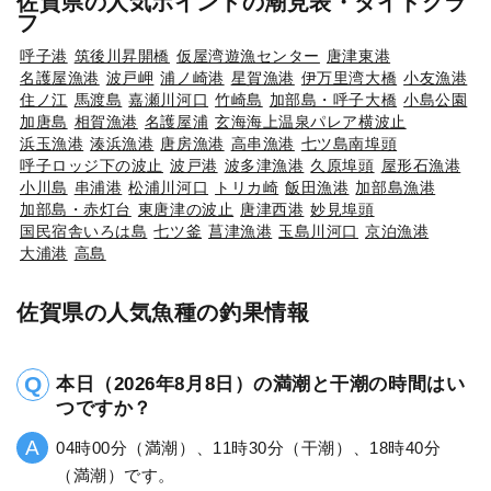
佐賀県の人気ポイントの潮見表・タイドグラ
フ
呼子港
筑後川昇開橋
仮屋湾遊漁センター
唐津東港
名護屋漁港
波戸岬
浦ノ崎港
星賀漁港
伊万里湾大橋
小友漁港
住ノ江
馬渡島
嘉瀬川河口
竹崎島
加部島・呼子大橋
小島公園
加唐島
相賀漁港
名護屋浦
玄海海上温泉パレア横波止
浜玉漁港
湊浜漁港
唐房漁港
高串漁港
七ツ島南埠頭
呼子ロッジ下の波止
波戸港
波多津漁港
久原埠頭
屋形石漁港
小川島
串浦港
松浦川河口
トリカ崎
飯田漁港
加部島漁港
加部島・赤灯台
東唐津の波止
唐津西港
妙見埠頭
国民宿舎いろは島
七ツ釜
菖津漁港
玉島川河口
京泊漁港
大浦港
高島
佐賀県の人気魚種の釣果情報
本日（2026年8月8日）の満潮と干潮の時間はい
つですか？
04時00分（満潮）、11時30分（干潮）、18時40分
（満潮）です。