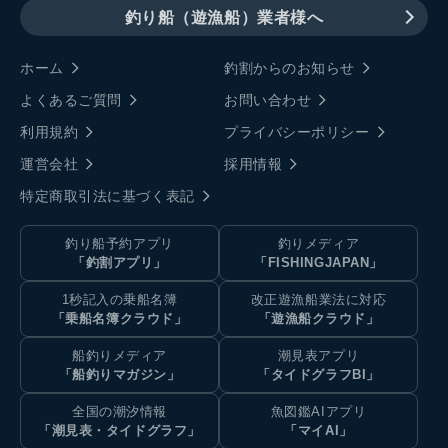
釣り船（遊漁船）業者様へ
ホーム
釣割からのお知らせ
よくあるご質問
お問い合わせ
利用規約
プライバシーポリシー
運営会社
採用情報
特定商取引法に基づく表記
釣り船予約アプリ
釣りメディア
「釣割アプリ」
「FISHINGJAPAN」
1秒記入の乗船名簿
改正遊漁船業法に対応
「乗船名簿クラウド」
「遊漁船クラウド」
船釣りメディア
潮見表アプリ
「船釣りマガジン」
「タイドグラフBI」
全国の潮汐情報
魚図鑑AIアプリ
「潮見表・タイドグラフ」
「マイAI」