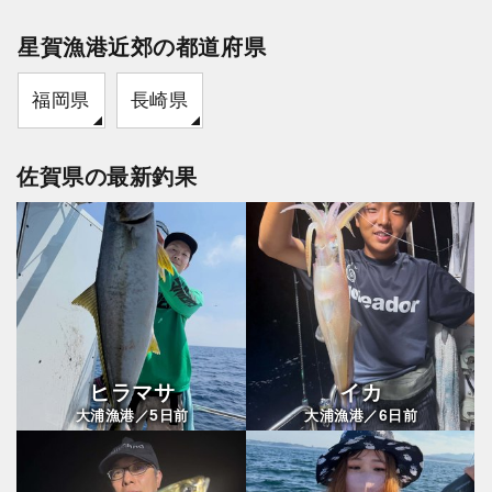
星賀漁港近郊の都道府県
福岡県
長崎県
佐賀県の最新釣果
ヒラマサ
イカ
5
6
大浦漁港／
日前
大浦漁港／
日前