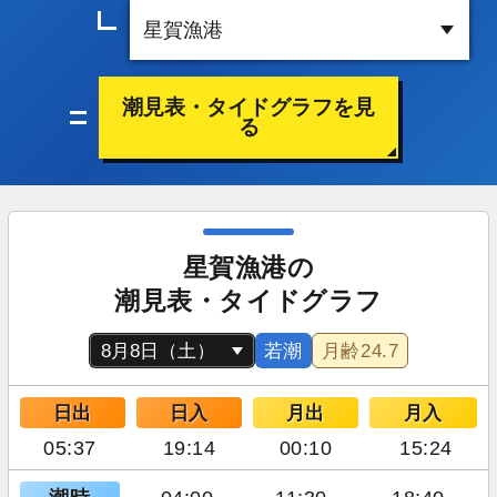
潮見表・タイドグラフを見
る
星賀漁港の
潮見表・タイドグラフ
若潮
月齢
24.7
日出
日入
月出
月入
05:37
19:14
00:10
15:24