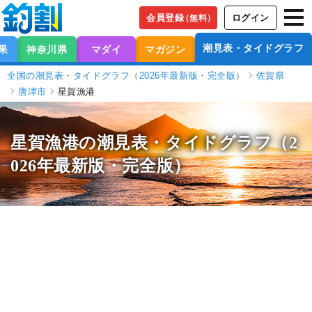
会員登録
ログイン
（無料）
潮見表・タイドグラフ
果
神奈川県
マダイ
マガジン
全国の潮見表・タイドグラフ（2026年最新版・完全版）
佐賀県
唐津市
星賀漁港
星賀漁港の潮見表
・タイドグラフ（2
026年最新版・完全版）