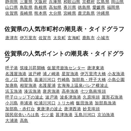
静岡県
三重県
大阪府
兵庫県
和歌山県
京都府
広島県
岡山県
山口県
鳥取県
島根県
高知県
香川県
徳島県
愛媛県
福岡県
佐賀県
長崎県
熊本県
大分県
宮崎県
鹿児島県
沖縄県
佐賀県の人気市町村の潮見表・タイドグラフ
唐津市
伊万里市
佐賀市
太良町
玄海町
鹿島市
小城市
佐賀県の人気ポイントの潮見表・タイドグラ
フ
呼子港
筑後川昇開橋
仮屋湾遊漁センター
唐津東港
名護屋漁港
波戸岬
浦ノ崎港
星賀漁港
伊万里湾大橋
小友漁港
住ノ江
馬渡島
嘉瀬川河口
竹崎島
加部島・呼子大橋
小島公園
加唐島
相賀漁港
名護屋浦
玄海海上温泉パレア横波止
浜玉漁港
湊浜漁港
唐房漁港
高串漁港
七ツ島南埠頭
呼子ロッジ下の波止
波戸港
波多津漁港
久原埠頭
屋形石漁港
小川島
串浦港
松浦川河口
トリカ崎
飯田漁港
加部島漁港
加部島・赤灯台
東唐津の波止
唐津西港
妙見埠頭
国民宿舎いろは島
七ツ釜
菖津漁港
玉島川河口
京泊漁港
大浦港
高島