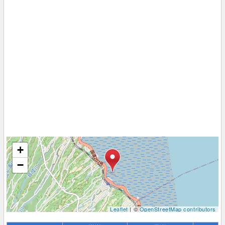
+
−
Leaflet
| ©
OpenStreetMap contributors