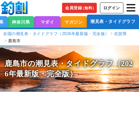
会員登録
ログイン
（無料）
潮見表・タイドグラフ
果
神奈川県
マダイ
マガジン
全国の潮見表・タイドグラフ（2026年最新版・完全版）
佐賀県
鹿島市
鹿島市の潮見表
・タイドグラフ（202
6年最新版・完全版）