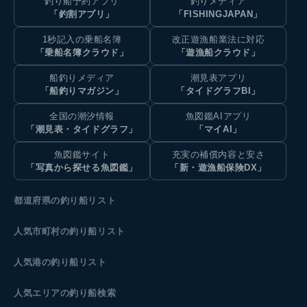
釣り船予約アプリ
釣りメディア
「釣割アプリ」
「FISHINGJAPAN」
1秒記入の乗船名簿
改正遊漁船業法に対応
「乗船名簿クラウド」
「遊漁船クラウド」
船釣りメディア
潮見表アプリ
「船釣りマガジン」
「タイドグラフBI」
全国の潮汐情報
魚図鑑AIアプリ
「潮見表・タイドグラフ」
「マイAI」
魚図鑑サイト
充実の補償内容と安さ
「写真から探せる魚図鑑」
「新・遊漁船保険DX」
都道府県の釣り船リスト
人気市町村の釣り船リスト
人気港の釣り船リスト
人気エリアの釣り船検索