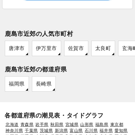
鹿島市近郊の人気市町村
唐津市
伊万里市
佐賀市
太良町
玄海
鹿島市近郊の都道府県
福岡県
長崎県
各都道府県の潮見表・タイドグラフ
北海道
青森県
岩手県
秋田県
宮城県
山形県
福島県
東京都
神奈川県
千葉県
茨城県
新潟県
富山県
石川県
福井県
愛知県