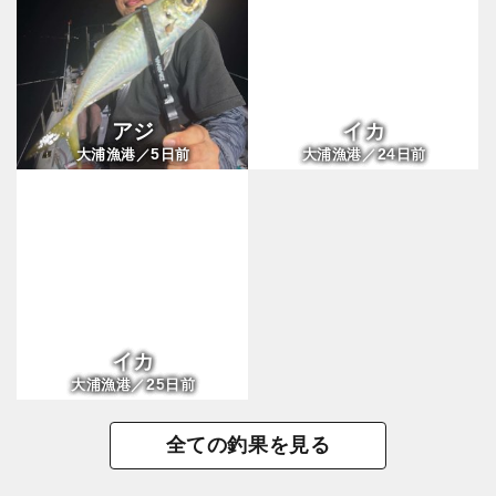
アジ
イカ
5
24
大浦漁港／
日前
大浦漁港／
日前
イカ
25
大浦漁港／
日前
全ての釣果を見る