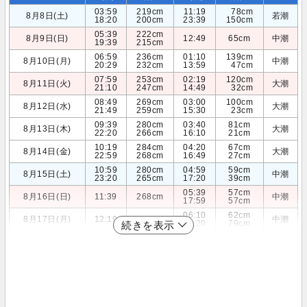
03:59
219cm
11:19
78cm
8月8日(土)
若潮
18:20
200cm
23:39
150cm
05:39
222cm
8月9日(日)
12:49
65cm
中潮
19:39
215cm
06:59
236cm
01:10
139cm
8月10日(月)
中潮
20:29
232cm
13:59
47cm
07:59
253cm
02:19
120cm
8月11日(火)
大潮
21:10
247cm
14:49
32cm
08:49
269cm
03:00
100cm
8月12日(水)
大潮
21:49
259cm
15:30
23cm
09:39
280cm
03:40
81cm
8月13日(木)
大潮
22:20
266cm
16:10
21cm
10:19
284cm
04:20
67cm
8月14日(金)
大潮
22:59
268cm
16:49
27cm
10:59
280cm
04:59
59cm
8月15日(土)
中潮
23:20
265cm
17:20
39cm
05:39
57cm
8月16日(日)
11:39
268cm
中潮
17:59
57cm
06:10
62cm
8月17日(月)
12:19
250cm
中潮
18:20
79cm
続きを表示