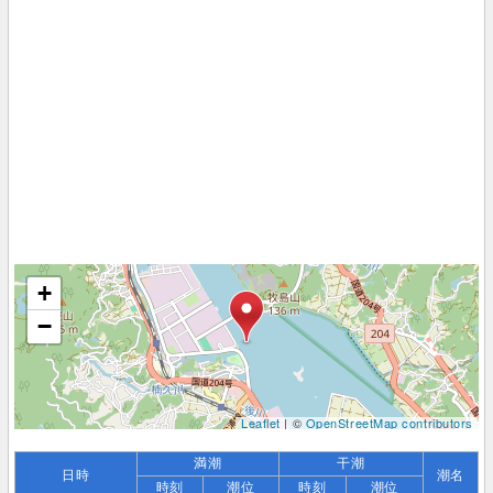
+
−
Leaflet
| ©
OpenStreetMap contributors
満潮
干潮
日時
潮名
時刻
潮位
時刻
潮位