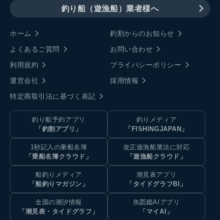
釣り船（遊漁船）業者様へ
ホーム
釣割からのお知らせ
よくあるご質問
お問い合わせ
利用規約
プライバシーポリシー
運営会社
採用情報
特定商取引法に基づく表記
釣り船予約アプリ
釣りメディア
「釣割アプリ」
「FISHINGJAPAN」
1秒記入の乗船名簿
改正遊漁船業法に対応
「乗船名簿クラウド」
「遊漁船クラウド」
船釣りメディア
潮見表アプリ
「船釣りマガジン」
「タイドグラフBI」
全国の潮汐情報
魚図鑑AIアプリ
「潮見表・タイドグラフ」
「マイAI」