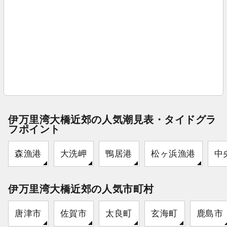
伊万里湾大橋近郊の人気潮見表・タイドグラ
フポイント
森漁港
大洗岬
鴨居港
松ヶ浜漁港
中
伊万里湾大橋近郊の人気市町村
唐津市
佐賀市
太良町
玄海町
鹿島市