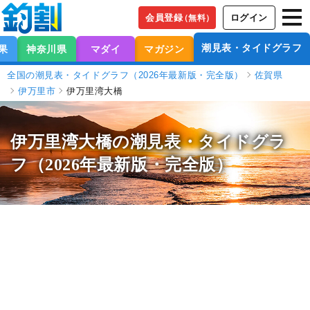
会員登録
ログイン
（無料）
潮見表・タイドグラフ
果
神奈川県
マダイ
マガジン
全国の潮見表・タイドグラフ（2026年最新版・完全版）
佐賀県
伊万里市
伊万里湾大橋
伊万里湾大橋の潮見表
・タイドグラ
フ（2026年最新版・完全版）