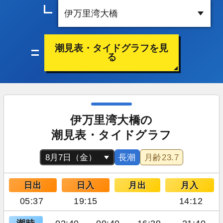
潮見表・タイドグラフを見
る
伊万里湾大橋の
潮見表・タイドグラフ
長潮
月齢
23.7
日出
日入
月出
月入
05:37
19:15
14:12