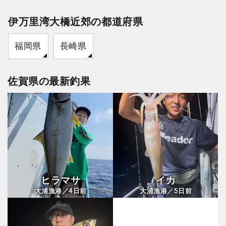
伊万里湾大橋近郊の都道府県
福岡県
長崎県
佐賀県の最新釣果
ヒラマサ
イカ
4
5
大浦漁港／
日前
大浦漁港／
日前