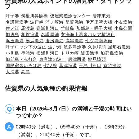
佐賀県の人気ポイントの潮見表・タイドグラ
フ
呼子港
筑後川昇開橋
仮屋湾遊漁センター
唐津東港
名護屋漁港
波戸岬
浦ノ崎港
星賀漁港
伊万里湾大橋
小友漁港
住ノ江
馬渡島
嘉瀬川河口
竹崎島
加部島・呼子大橋
小島公園
加唐島
相賀漁港
名護屋浦
玄海海上温泉パレア横波止
浜玉漁港
湊浜漁港
唐房漁港
高串漁港
七ツ島南埠頭
呼子ロッジ下の波止
波戸港
波多津漁港
久原埠頭
屋形石漁港
小川島
串浦港
松浦川河口
トリカ崎
飯田漁港
加部島漁港
加部島・赤灯台
東唐津の波止
唐津西港
妙見埠頭
国民宿舎いろは島
七ツ釜
菖津漁港
玉島川河口
京泊漁港
大浦港
高島
佐賀県の人気魚種の釣果情報
本日（2026年8月7日）の満潮と干潮の時間はい
つですか？
02時40分（満潮）、09時40分（干潮）、16時39分
（満潮）、21時40分（干潮）です。