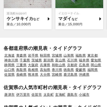
遊漁船support
イエローテイル
ケンサキイカ
マダイ
10,000
15,000
乗合／
円
乗合／
円
各都道府県の潮見表・タイドグラフ
北海道
青森県
岩手県
秋田県
宮城県
山形県
福島県
東京都
神奈川県
千葉県
茨城県
新潟県
富山県
石川県
福井県
愛知県
静岡県
三重県
大阪府
兵庫県
和歌山県
京都府
広島県
岡山県
山口県
鳥取県
島根県
高知県
香川県
徳島県
愛媛県
福岡県
佐賀県
長崎県
熊本県
大分県
宮崎県
鹿児島県
沖縄県
佐賀県の人気市町村の潮見表・タイドグラフ
唐津市
伊万里市
佐賀市
太良町
玄海町
鹿島市
小城市