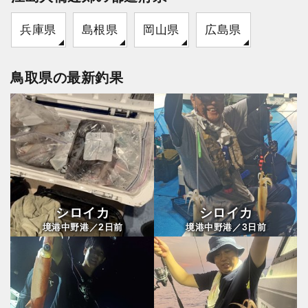
兵庫県
島根県
岡山県
広島県
鳥取県の最新釣果
シロイカ
シロイカ
2
3
境港中野港／
日前
境港中野港／
日前