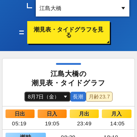
潮見表・タイドグラフを見
る
江島大橋の
潮見表・タイドグラフ
長潮
月齢
23.7
日出
日入
月出
月入
05:19
19:05
23:49
14:05