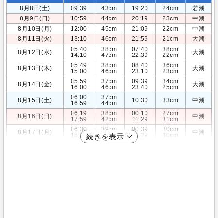
8月8日(土)
09:39
43cm
19:20
24cm
若潮
8月9日(日)
10:59
44cm
20:19
23cm
中潮
8月10日(月)
12:00
45cm
21:09
22cm
中潮
8月11日(火)
13:10
46cm
21:59
21cm
大潮
05:40
38cm
07:40
38cm
8月12日(水)
大潮
14:10
47cm
22:39
22cm
05:49
38cm
08:40
36cm
8月13日(木)
大潮
15:00
46cm
23:10
23cm
05:59
37cm
09:39
34cm
8月14日(金)
大潮
16:00
46cm
23:40
25cm
06:00
37cm
8月15日(土)
10:30
33cm
中潮
16:59
44cm
06:19
38cm
00:10
27cm
8月16日(日)
中潮
17:59
42cm
11:29
31cm
06:30
39cm
00:39
30cm
8月17日(月)
中潮
18:59
40cm
12:29
30cm
続きを表示