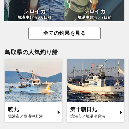
シロイカ
シロイカ
6
7
境港中野港／
日前
境港中野港／
日前
全ての釣果を見る
鳥取県の人気釣り船
暁丸
第十朝日丸
境港市／境港中野港
境港市／境港潮見港