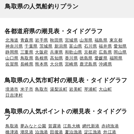
鳥取県の人気船釣りプラン
各都道府県の潮見表・タイドグラフ
北海道
青森県
岩手県
秋田県
宮城県
山形県
福島県
東京都
神奈川県
千葉県
茨城県
新潟県
富山県
石川県
福井県
愛知県
静岡県
三重県
大阪府
兵庫県
和歌山県
京都府
広島県
岡山県
山口県
鳥取県
島根県
高知県
香川県
徳島県
愛媛県
福岡県
佐賀県
長崎県
熊本県
大分県
宮崎県
鹿児島県
沖縄県
鳥取県の人気市町村の潮見表・タイドグラフ
境港市
米子市
鳥取市
湯梨浜町
岩美町
琴浦町
大山町
日吉津村
鳥取県の人気ポイントの潮見表・タイドグラ
フ
鳥取港
夢みなと公園
賀露港
江島大橋
網代新港
赤碕漁港
橋津港
潮見港
泊漁港
田後港
夏泊漁港
淀江漁港
外江港