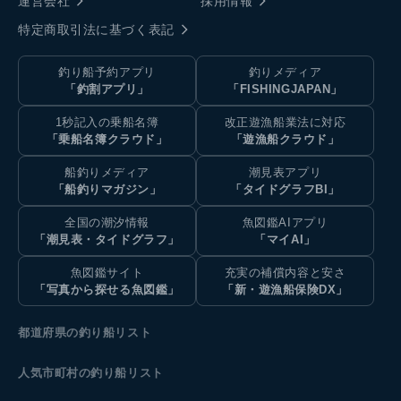
運営会社
採用情報
特定商取引法に基づく表記
釣り船予約アプリ
釣りメディア
「釣割アプリ」
「FISHINGJAPAN」
1秒記入の乗船名簿
改正遊漁船業法に対応
「乗船名簿クラウド」
「遊漁船クラウド」
船釣りメディア
潮見表アプリ
「船釣りマガジン」
「タイドグラフBI」
全国の潮汐情報
魚図鑑AIアプリ
「潮見表・タイドグラフ」
「マイAI」
魚図鑑サイト
充実の補償内容と安さ
「写真から探せる魚図鑑」
「新・遊漁船保険DX」
都道府県の釣り船リスト
人気市町村の釣り船リスト