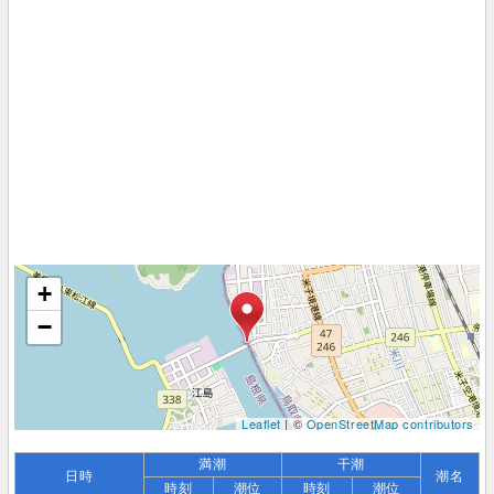
+
−
Leaflet
| ©
OpenStreetMap contributors
満潮
干潮
日時
潮名
時刻
潮位
時刻
潮位