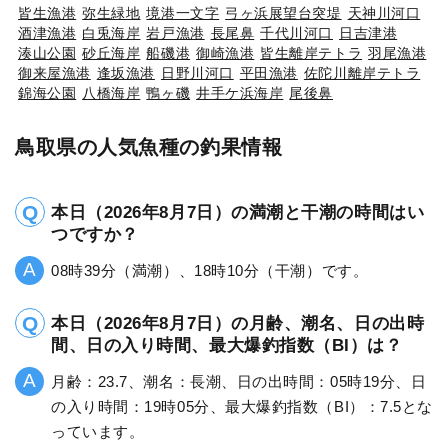
皆生漁港
弥生緑地
境港一文字
弓ヶ浜展望台突堤
天神川河口
酒津漁港
白兎海岸
岩戸漁港
長尾鼻
千代川河口
日吉津港
湊山公園
砂丘海岸
船磯港
御崎漁港
皆生離岸テトラ
羽尾漁港
御来屋漁港
逢坂漁港
日野川河口
平田漁港
佐陀川離岸テトラ
錦海公園
八橋海岸
鴨ヶ磯
井手ケ浜海岸
尾後鼻
鳥取県の人気魚種の釣果情報
本日（2026年8月7日）の満潮と干潮の時間はい
つですか？
08時39分（満潮）、18時10分（干潮）です。
本日（2026年8月7日）の月齢、潮名、日の出時
間、日の入り時間、最大爆釣指数（BI）は？
月齢：23.7、潮名：長潮、日の出時間：05時19分、日
の入り時間：19時05分、最大爆釣指数（BI）：7.5とな
っています。