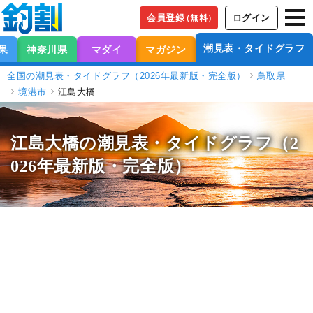
会員登録
ログイン
（無料）
潮見表・タイドグラフ
果
神奈川県
マダイ
マガジン
全国の潮見表・タイドグラフ（2026年最新版・完全版）
鳥取県
境港市
江島大橋
江島大橋の潮見表
・タイドグラフ（2
026年最新版・完全版）