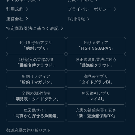
利用規約
プライバシーポリシー
運営会社
採用情報
特定商取引法に基づく表記
釣り船予約アプリ
釣りメディア
「釣割アプリ」
「FISHINGJAPAN」
1秒記入の乗船名簿
改正遊漁船業法に対応
「乗船名簿クラウド」
「遊漁船クラウド」
船釣りメディア
潮見表アプリ
「船釣りマガジン」
「タイドグラフBI」
全国の潮汐情報
魚図鑑AIアプリ
「潮見表・タイドグラフ」
「マイAI」
魚図鑑サイト
充実の補償内容と安さ
「写真から探せる魚図鑑」
「新・遊漁船保険DX」
都道府県の釣り船リスト