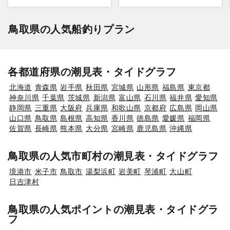
鳥取県の人気船釣りプラン
各都道府県の潮見表・タイドグラフ
北海道
青森県
岩手県
秋田県
宮城県
山形県
福島県
東京都
神奈川県
千葉県
茨城県
新潟県
富山県
石川県
福井県
愛知県
静岡県
三重県
大阪府
兵庫県
和歌山県
京都府
広島県
岡山県
山口県
鳥取県
島根県
高知県
香川県
徳島県
愛媛県
福岡県
佐賀県
長崎県
熊本県
大分県
宮崎県
鹿児島県
沖縄県
鳥取県の人気市町村の潮見表・タイドグラフ
境港市
米子市
鳥取市
湯梨浜町
岩美町
琴浦町
大山町
日吉津村
鳥取県の人気ポイントの潮見表・タイドグラ
フ