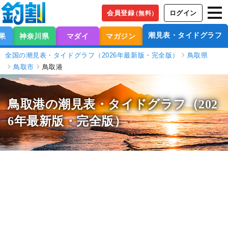
会員登録
ログイン
（無料）
潮見表・タイドグラフ
果
神奈川県
マダイ
マガジン
全国の潮見表・タイドグラフ（2026年最新版・完全版）
鳥取県
鳥取市
鳥取港
鳥取港の潮見表
・タイドグラフ（202
6年最新版・完全版）