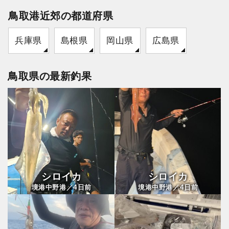
鳥取港近郊の都道府県
兵庫県
島根県
岡山県
広島県
鳥取県の最新釣果
シロイカ
シロイカ
4
4
境港中野港／
日前
境港中野港／
日前