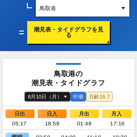
潮見表・タイドグラフを見
る
鳥取港の
潮見表・タイドグラフ
中潮
月齢
26.7
日出
日入
月出
月入
05:17
18:58
01:48
17:16