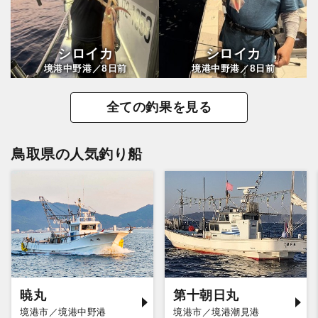
シロイカ
シロイカ
8
8
境港中野港／
日前
境港中野港／
日前
全ての釣果を見る
鳥取県の人気釣り船
暁丸
第十朝日丸
境港市／境港中野港
境港市／境港潮見港