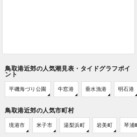
鳥取港近郊の人気潮見表・タイドグラフポイ
ント
平磯海づり公園
牛窓港
垂水漁港
明石港
鳥取港近郊の人気市町村
境港市
米子市
湯梨浜町
岩美町
琴浦