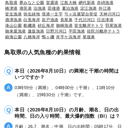
鳥取港
夢みなと公園
賀露港
江島大橋
網代新港
赤碕漁港
橋津港
潮見港
泊漁港
田後港
夏泊漁港
淀江漁港
外江港
皆生漁港
弥生緑地
境港一文字
弓ヶ浜展望台突堤
天神川河口
酒津漁港
白兎海岸
岩戸漁港
長尾鼻
千代川河口
日吉津港
湊山公園
船磯港
砂丘海岸
御崎漁港
皆生離岸テトラ
羽尾漁港
御来屋漁港
逢坂漁港
日野川河口
平田漁港
佐陀川離岸テトラ
錦海公園
八橋海岸
鴨ヶ磯
井手ケ浜海岸
尾後鼻
鳥取県の人気魚種の釣果情報
本日（2026年8月10日）の満潮と干潮の時間は
いつですか？
03時59分（満潮）、04時00分（干潮）、11時10分
（満潮）、19時30分（干潮）です。
本日（2026年8月10日）の月齢、潮名、日の出
時間、日の入り時間、最大爆釣指数（BI）は？
月齢：26.7、潮名：中潮、日の出時間：05時17分、日