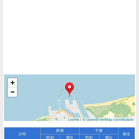
+
−
Leaflet
| ©
OpenStreetMap contributors
満潮
干潮
日時
潮名
時刻
潮位
時刻
潮位