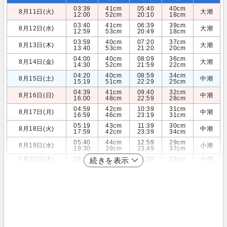
03:39
41cm
05:40
40cm
8月11日(火)
大潮
12:00
52cm
20:10
18cm
03:40
41cm
06:39
39cm
8月12日(水)
大潮
12:59
53cm
20:49
18cm
03:59
40cm
07:20
37cm
8月13日(木)
大潮
13:40
53cm
21:20
20cm
04:00
40cm
08:09
36cm
8月14日(金)
大潮
14:30
52cm
21:59
22cm
04:20
40cm
08:59
34cm
8月15日(土)
中潮
15:19
51cm
22:29
25cm
04:39
41cm
09:40
32cm
8月16日(日)
中潮
16:00
48cm
22:59
28cm
04:59
42cm
10:39
31cm
8月17日(月)
中潮
16:59
46cm
23:19
31cm
05:19
43cm
11:39
30cm
8月18日(火)
中潮
17:59
42cm
23:39
34cm
05:40
44cm
12:59
29cm
8月19日(水)
小潮
19:30
39cm
23:49
37cm
8月20日(木)
06:19
46cm
14:20
28cm
小潮
続きを表示