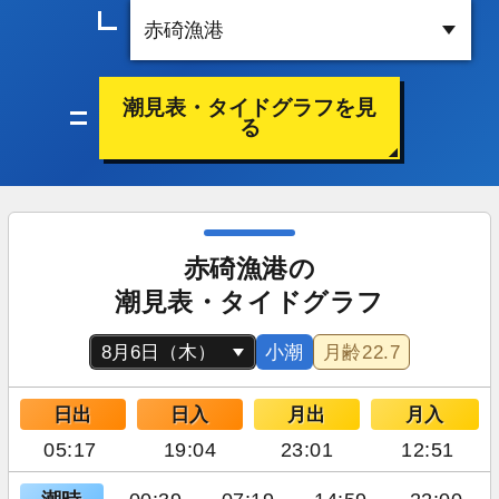
潮見表・タイドグラフを見
る
赤碕漁港の
潮見表・タイドグラフ
小潮
月齢
22.7
日出
日入
月出
月入
05:17
19:04
23:01
12:51