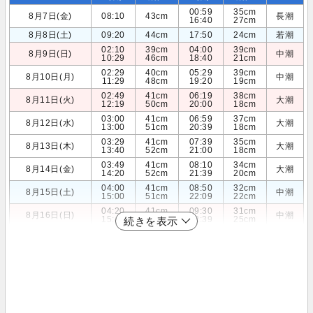
00:59
35cm
8月7日(金)
08:10
43cm
長潮
16:40
27cm
8月8日(土)
09:20
44cm
17:50
24cm
若潮
02:10
39cm
04:00
39cm
8月9日(日)
中潮
10:29
46cm
18:40
21cm
02:29
40cm
05:29
39cm
8月10日(月)
中潮
11:29
48cm
19:20
19cm
02:49
41cm
06:19
38cm
8月11日(火)
大潮
12:19
50cm
20:00
18cm
03:00
41cm
06:59
37cm
8月12日(水)
大潮
13:00
51cm
20:39
18cm
03:29
41cm
07:39
35cm
8月13日(木)
大潮
13:40
52cm
21:00
18cm
03:49
41cm
08:10
34cm
8月14日(金)
大潮
14:20
52cm
21:39
20cm
04:00
41cm
08:50
32cm
8月15日(土)
中潮
15:00
51cm
22:09
22cm
04:20
41cm
09:30
31cm
8月16日(日)
中潮
15:49
49cm
22:39
25cm
続きを表示