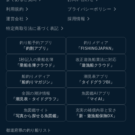
利用規約
プライバシーポリシー
運営会社
採用情報
特定商取引法に基づく表記
釣り船予約アプリ
釣りメディア
「釣割アプリ」
「FISHINGJAPAN」
1秒記入の乗船名簿
改正遊漁船業法に対応
「乗船名簿クラウド」
「遊漁船クラウド」
船釣りメディア
潮見表アプリ
「船釣りマガジン」
「タイドグラフBI」
全国の潮汐情報
魚図鑑AIアプリ
「潮見表・タイドグラフ」
「マイAI」
魚図鑑サイト
充実の補償内容と安さ
「写真から探せる魚図鑑」
「新・遊漁船保険DX」
都道府県の釣り船リスト