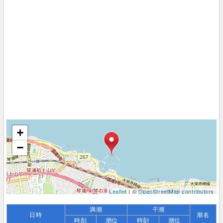
+
−
Leaflet
| ©
OpenStreetMap contributors
満潮
干潮
日時
潮名
時刻
潮位
時刻
潮位