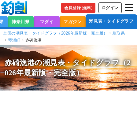
会員登録
ログイン
（無料）
潮見表・タイドグラフ
果
神奈川県
マダイ
マガジン
全国の潮見表・タイドグラフ（2026年最新版・完全版）
鳥取県
琴浦町
赤碕漁港
赤碕漁港の潮見表
・タイドグラフ（2
026年最新版・完全版）