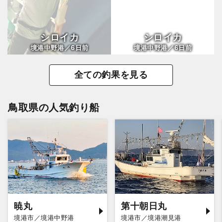
シロイカ
シロイカ
6
6
境港中野港／
日前
境港中野港／
日前
全ての釣果を見る
鳥取県の人気釣り船
暁丸
第十朝日丸
境港市／境港中野港
境港市／境港潮見港