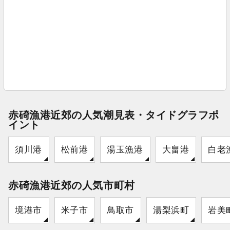
赤碕漁港近郊の人気潮見表・タイドグラフポ
イント
須川港
松前港
湯玉漁港
大畠港
白老
赤碕漁港近郊の人気市町村
境港市
米子市
鳥取市
湯梨浜町
岩美