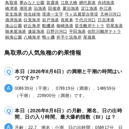
鳥取港
夢みなと公園
賀露港
江島大橋
網代新港
赤碕漁港
橋津港
潮見港
泊漁港
田後港
夏泊漁港
淀江漁港
外江港
皆生漁港
弥生緑地
境港一文字
弓ヶ浜展望台突堤
天神川河口
酒津漁港
白兎海岸
岩戸漁港
長尾鼻
千代川河口
日吉津港
湊山公園
砂丘海岸
船磯港
御崎漁港
皆生離岸テトラ
羽尾漁港
御来屋漁港
逢坂漁港
日野川河口
平田漁港
佐陀川離岸テトラ
錦海公園
八橋海岸
鴨ヶ磯
井手ケ浜海岸
尾後鼻
鳥取県の人気魚種の釣果情報
本日（2026年8月6日）の満潮と干潮の時間はい
つですか？
00時39分（干潮）、07時19分（満潮）、14時59分
（干潮）、22時00分（満潮）です。
本日（2026年8月6日）の月齢、潮名、日の出時
間、日の入り時間、最大爆釣指数（BI）は？
月齢：22.7、潮名：小潮、日の出時間：05時17分、日