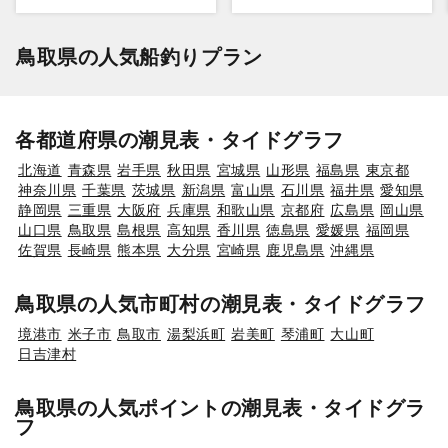
鳥取県の人気船釣りプラン
各都道府県の潮見表・タイドグラフ
北海道
青森県
岩手県
秋田県
宮城県
山形県
福島県
東京都
神奈川県
千葉県
茨城県
新潟県
富山県
石川県
福井県
愛知県
静岡県
三重県
大阪府
兵庫県
和歌山県
京都府
広島県
岡山県
山口県
鳥取県
島根県
高知県
香川県
徳島県
愛媛県
福岡県
佐賀県
長崎県
熊本県
大分県
宮崎県
鹿児島県
沖縄県
鳥取県の人気市町村の潮見表・タイドグラフ
境港市
米子市
鳥取市
湯梨浜町
岩美町
琴浦町
大山町
日吉津村
鳥取県の人気ポイントの潮見表・タイドグラ
フ