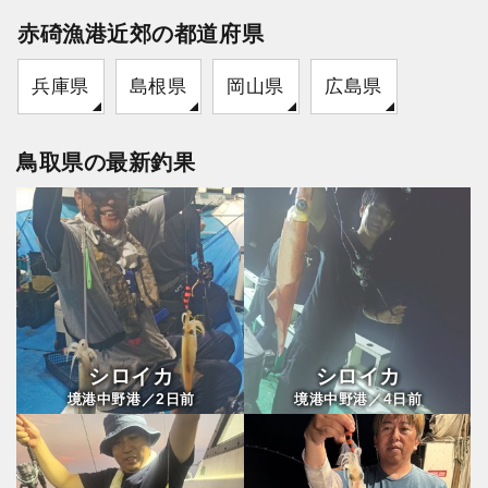
赤碕漁港近郊の都道府県
兵庫県
島根県
岡山県
広島県
鳥取県の最新釣果
シロイカ
シロイカ
2
4
境港中野港／
日前
境港中野港／
日前