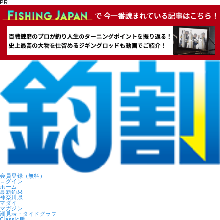
PR
会員登録
（無料）
ログイン
ホーム
最新釣果
神奈川県
マダイ
マガジン
潮見表・タイドグラフ
Classic版