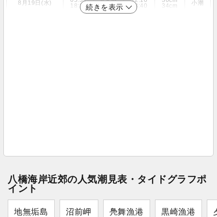
05:39
43cm
12:10
30cm
8月19日(水)
小潮
18:29
40cm
23:40
34cm
続きを表示
八橋海岸近郊の人気潮見表・タイドグラフポ
イント
地無垢島
沼前岬
鳧舞漁港
黒崎漁港