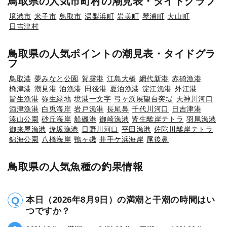
鳥取県の人気市町村の潮見表・タイドグラフ
境港市
米子市
鳥取市
湯梨浜町
岩美町
琴浦町
大山町
日吉津村
鳥取県の人気ポイントの潮見表・タイドグラ
フ
鳥取港
夢みなと公園
賀露港
江島大橋
網代新港
赤碕漁港
橋津港
潮見港
泊漁港
田後港
夏泊漁港
淀江漁港
外江港
皆生漁港
弥生緑地
境港一文字
弓ヶ浜展望台突堤
天神川河口
酒津漁港
白兎海岸
岩戸漁港
長尾鼻
千代川河口
日吉津港
湊山公園
砂丘海岸
船磯港
御崎漁港
皆生離岸テトラ
羽尾漁港
御来屋漁港
逢坂漁港
日野川河口
平田漁港
佐陀川離岸テトラ
錦海公園
八橋海岸
鴨ヶ磯
井手ケ浜海岸
尾後鼻
鳥取県の人気魚種の釣果情報
本日（2026年8月9日）の満潮と干潮の時間はい
つですか？