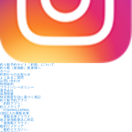
釣り船予約サイト「釣割」について
釣り船（遊漁船）業者様へ
ホーム
釣割からのお知らせ
よくあるご質問
お問い合わせ
利用規約
プライバシーポリシー
運営会社
採用情報
特定商取引法に基づく表記
釣り船予約アプリ
「釣割アプリ」
釣りメディア
「FISHINGJAPAN」
1秒記入の乗船名簿
「乗船名簿クラウド」
改正遊漁船業法に対応
「遊漁船クラウド」
船釣りメディア
「船釣りマガジン」