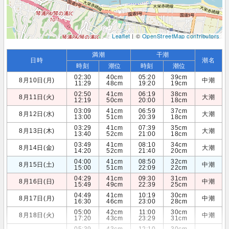
Leaflet
| ©
OpenStreetMap contributors
満潮
干潮
日時
潮名
時刻
潮位
時刻
潮位
02:30
40cm
05:20
39cm
8月10日(月)
中潮
11:29
48cm
19:20
19cm
02:50
41cm
06:19
38cm
8月11日(火)
大潮
12:19
50cm
20:00
18cm
03:09
41cm
06:59
37cm
8月12日(水)
大潮
13:00
51cm
20:39
18cm
03:29
41cm
07:39
35cm
8月13日(木)
大潮
13:40
52cm
21:00
18cm
03:49
41cm
08:10
34cm
8月14日(金)
大潮
14:20
52cm
21:40
20cm
04:00
41cm
08:50
32cm
8月15日(土)
中潮
15:00
51cm
22:09
22cm
04:29
41cm
09:30
31cm
8月16日(日)
中潮
15:49
49cm
22:39
25cm
04:49
41cm
10:19
30cm
8月17日(月)
中潮
16:30
46cm
23:00
28cm
05:00
42cm
11:00
30cm
8月18日(火)
中潮
17:20
43cm
23:29
31cm