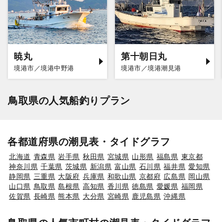
暁丸
第十朝日丸
境港市／境港中野港
境港市／境港潮見港
鳥取県の人気船釣りプラン
各都道府県の潮見表・タイドグラフ
北海道
青森県
岩手県
秋田県
宮城県
山形県
福島県
東京都
神奈川県
千葉県
茨城県
新潟県
富山県
石川県
福井県
愛知県
静岡県
三重県
大阪府
兵庫県
和歌山県
京都府
広島県
岡山県
山口県
鳥取県
島根県
高知県
香川県
徳島県
愛媛県
福岡県
佐賀県
長崎県
熊本県
大分県
宮崎県
鹿児島県
沖縄県