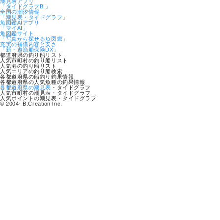
潮見表アプリ
「タイドグラフBI」
全国の潮汐情報
「潮見表・タイドグラフ」
魚図鑑AIアプリ
「マイAI」
魚図鑑サイト
「写真から探せる魚図鑑」
充実の補償内容と安さ
「新・遊漁船保険DX」
都道府県の釣り船リスト
人気市町村の釣り船リスト
人気港の釣り船リスト
人気エリアの釣り船検索
各都道府県の船釣り釣果情報
各都道府県の人気魚種の釣果情報
各都道府県の潮見表
・タイドグラフ
人気市町村の潮見表・タイドグラフ
人気ポイントの潮見表・タイドグラフ
© 2004- B.Creation Inc.