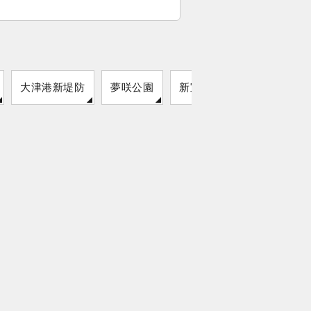
大津港新堤防
夢咲公園
新宝緑地