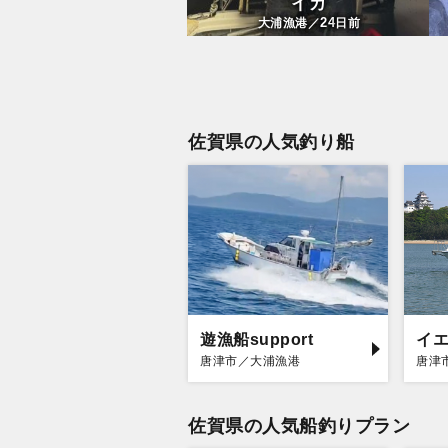
イカ
24
大浦漁港／
日前
佐賀県の人気釣り船
遊漁船support
イ
唐津市／大浦漁港
唐津
佐賀県の人気船釣りプラン