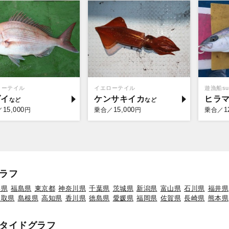
ローテイル
イエローテイル
遊漁船sup
ダイ
ケンサキイカ
ヒラ
15,000
15,000
1
／
円
乗合／
円
乗合／
ラフ
形県
福島県
東京都
神奈川県
千葉県
茨城県
新潟県
富山県
石川県
福井県
鳥取県
島根県
高知県
香川県
徳島県
愛媛県
福岡県
佐賀県
長崎県
熊本県
タイドグラフ