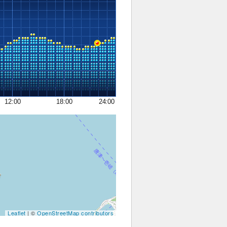
12:00
18:00
24:00
Leaflet
| ©
OpenStreetMap contributors