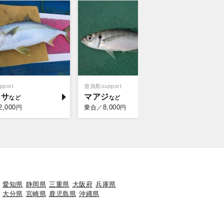
port
遊漁船support
マサ
マアジ
2,000
8,000
円
乗合／
円
愛知県
静岡県
三重県
大阪府
兵庫県
大分県
宮崎県
鹿児島県
沖縄県