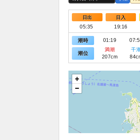
日出
日入
05:35
19:16
01:19
07:
潮時
満潮
干
潮位
207cm
84c
+
−