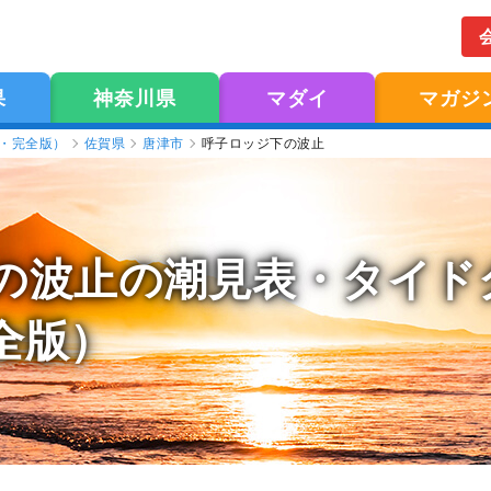
果
神奈川県
マダイ
マガジ
版・完全版）
佐賀県
唐津市
呼子ロッジ下の波止
の波止の潮見表
・タイドグ
全版）