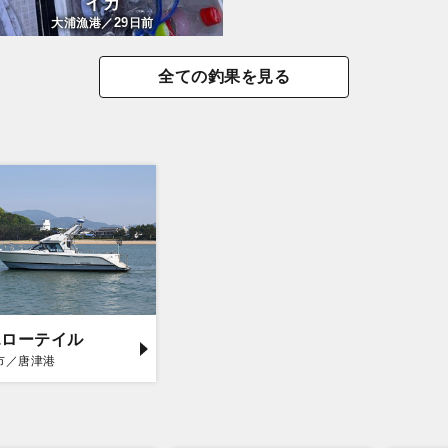
イカ
29
大浦漁港／
日前
全ての釣果を見る
エローテイル
市／唐津港