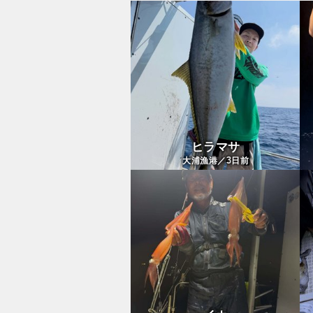
ヒラマサ
3
大浦漁港／
日前