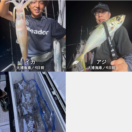
イカ
アジ
4
4
大浦漁港／
日前
大浦漁港／
日前