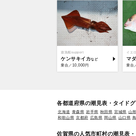
遊漁船support
イエ
ケンサキイカ
マ
10,000
乗合／
円
乗合
各都道府県の潮見表・タイドグ
北海道
青森県
岩手県
秋田県
宮城県
山
和歌山県
京都府
広島県
岡山県
山口県
佐賀県の人気市町村の潮見表・