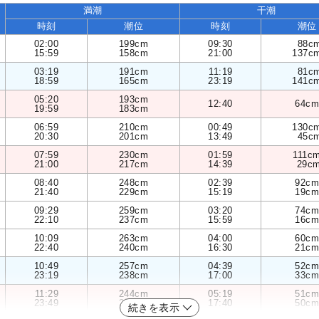
満潮
干潮
時刻
潮位
時刻
潮位
02:00
199cm
09:30
88c
15:59
158cm
21:00
137c
03:19
191cm
11:19
81c
18:59
165cm
23:19
141c
05:20
193cm
12:40
64cm
19:59
183cm
06:59
210cm
00:49
130c
20:30
201cm
13:49
45c
07:59
230cm
01:59
111c
21:00
217cm
14:39
29c
08:40
248cm
02:39
92cm
21:40
229cm
15:19
19cm
09:29
259cm
03:20
74cm
22:10
237cm
15:59
16cm
10:09
263cm
04:00
60cm
22:40
240cm
16:30
21cm
10:49
257cm
04:39
52cm
23:19
238cm
17:00
33cm
11:29
244cm
05:19
51cm
23:49
232cm
17:40
50cm
続きを表示