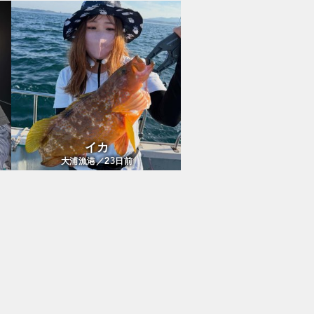
イカ
23
大浦漁港／
日前