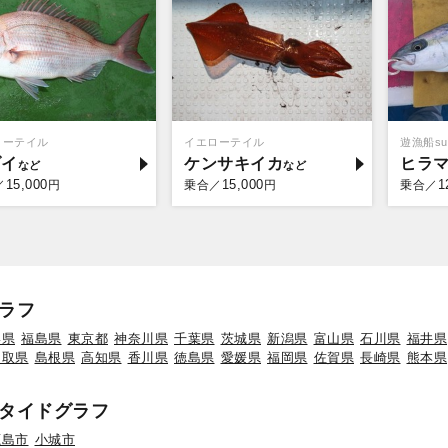
ローテイル
イエローテイル
遊漁船sup
ダイ
ケンサキイカ
ヒラ
15,000
15,000
1
／
円
乗合／
円
乗合／
ラフ
形県
福島県
東京都
神奈川県
千葉県
茨城県
新潟県
富山県
石川県
福井県
鳥取県
島根県
高知県
香川県
徳島県
愛媛県
福岡県
佐賀県
長崎県
熊本県
タイドグラフ
鹿島市
小城市