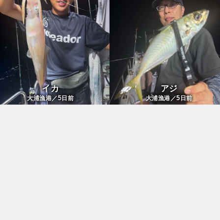
イカ
アジ
5
5
大浦漁港／
日前
大浦漁港／
日前