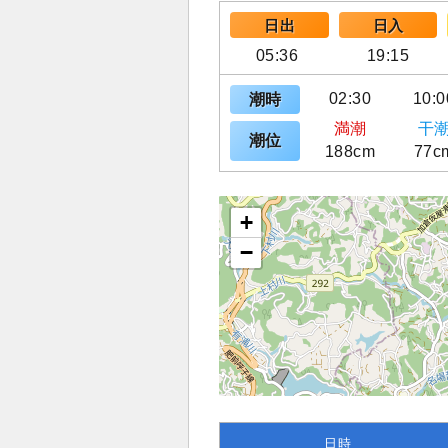
日出
日入
05:36
19:15
02:30
10:0
潮時
満潮
干
潮位
188cm
77c
+
−
日時