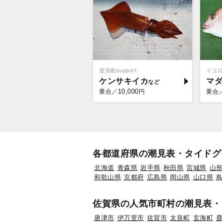
遊漁船support
イエ
ケンサキイカ
マ
10,000
乗合／
円
乗合
各都道府県の潮見表・タイドグ
北海道
青森県
岩手県
秋田県
宮城県
山
和歌山県
京都府
広島県
岡山県
山口県
佐賀県の人気市町村の潮見表・
唐津市
伊万里市
佐賀市
太良町
玄海町