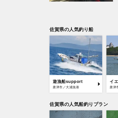
佐賀県の人気釣り船
遊漁船support
イ
唐津市／大浦漁港
唐津
佐賀県の人気船釣りプラン