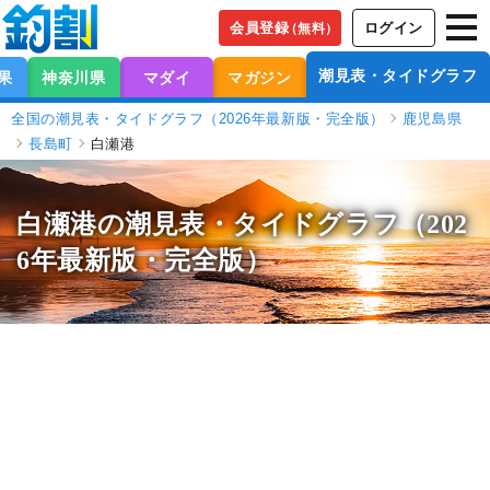
会員登録
ログイン
（無料）
潮見表・タイドグラフ
果
神奈川県
マダイ
マガジン
全国の潮見表・タイドグラフ（2026年最新版・完全版）
鹿児島県
長島町
白瀬港
白瀬港の潮見表
・タイドグラフ（202
6年最新版・完全版）