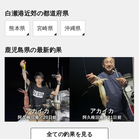
白瀬港近郊の都道府県
熊本県
宮崎県
沖縄県
鹿児島県の最新釣果
アカイカ
アカイカ
20
21
阿久根旧港／
日前
阿久根旧港／
日前
全ての釣果を見る