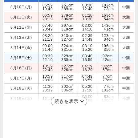
05:59
261cm
00:30
182cm
8月10日(月)
中潮
19:40
289cm
12:40
72cm
06:59
279cm
01:20
163cm
8月11日(火)
大潮
20:19
306cm
13:30
54cm
07:40
297cm
02:00
143cm
8月12日(水)
大潮
20:49
319cm
14:10
41cm
08:20
313cm
02:39
123cm
8月13日(木)
大潮
21:19
327cm
14:49
34cm
09:00
324cm
03:10
106cm
8月14日(金)
大潮
21:40
331cm
15:20
35cm
09:39
329cm
03:40
92cm
8月15日(土)
中潮
22:10
330cm
15:59
42cm
10:19
327cm
04:19
82cm
8月16日(日)
中潮
22:40
326cm
16:29
57cm
10:59
317cm
04:49
77cm
8月17日(月)
中潮
23:09
317cm
16:59
77cm
11:30
302cm
05:20
77cm
8月18日(火)
中潮
23:39
306cm
17:30
102cm
06:00
83cm
8月19日(水)
12:19
281cm
小潮
18:00
130cm
続きを表示