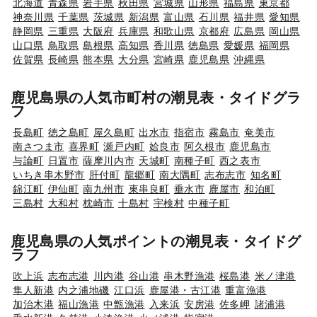
北海道
青森県
岩手県
秋田県
宮城県
山形県
福島県
東京都
神奈川県
千葉県
茨城県
新潟県
富山県
石川県
福井県
愛知県
静岡県
三重県
大阪府
兵庫県
和歌山県
京都府
広島県
岡山県
山口県
鳥取県
島根県
高知県
香川県
徳島県
愛媛県
福岡県
佐賀県
長崎県
熊本県
大分県
宮崎県
鹿児島県
沖縄県
鹿児島県の人気市町村の潮見表・タイドグラ
フ
長島町
徳之島町
屋久島町
出水市
指宿市
霧島市
奄美市
南さつま市
喜界町
瀬戸内町
姶良市
阿久根市
鹿児島市
与論町
日置市
薩摩川内市
天城町
南種子町
西之表市
いちき串木野市
肝付町
龍郷町
南大隅町
志布志市
知名町
錦江町
伊仙町
南九州市
東串良町
垂水市
鹿屋市
和泊町
三島村
大和村
枕崎市
十島村
宇検村
中種子町
鹿児島県の人気ポイントの潮見表・タイドグ
ラフ
吹上浜
志布志港
川内港
谷山港
串木野漁港
桜島港
米ノ津港
隼人新港
内之浦地磯
江口浜
鹿屋港・古江港
重富漁港
加治木港
福山漁港
中甑漁港
入来浜
安房港
佐多岬
諸浦港