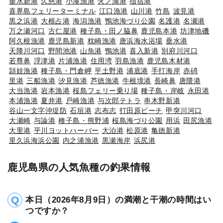
垂水新港
久慈港
小湊漁港
火ノ浦港
指宿港
喜界島フェリーターミナル
江口漁港
山川港
竹島
波見港
黒之浜港
大根占港
海潟漁港
鴨池海づり公園
名護港
名瀬港
万之瀬河口
古仁屋港
種子島・田ノ脇鼻
鹿児島本港
坊津地磯
阿久根漁港
鹿児島新港
枕崎漁港
唐浜海水浴場
垂水港
天降川河口
野間池港
山魚港
鴨池港
喜入新港
別府川河口
若尊鼻
浮津港
片浦漁港
住用湾
羽島漁港
鹿児島木材港
頴娃漁港
種子島・門倉岬
平土野港
浦底港
手打海岸
赤碕
里港
三船漁港
汐見漁港
芦徳漁港
牛根境港
長崎鼻
唐隈港
大当漁港
岩本漁港
桜島フェリー乗り場
種子島・岸岐
永田港
本浦漁港
夏井港
戸崎漁港
与次郎テトラ
串木野新港
谷山一文字沖堤防
石垣港
志布志
打田原ビーチ
甲突川河口
大瀬崎
与論港
種子島・熊野浦
桜島海づり公園
用浜
田尻漁港
大里港
平川ヨットハーバー
大泊港
松原港
亀徳新港
里久浜海浜公園
内之浦漁港
黒瀬海岸
浜尻港
鹿児島県の人気魚種の釣果情報
本日（2026年8月9日）の満潮と干潮の時間はい
つですか？