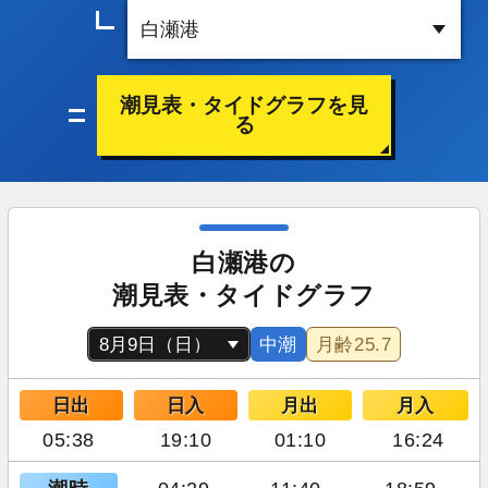
潮見表・タイドグラフを見
る
白瀬港の
潮見表・タイドグラフ
中潮
月齢
25.7
日出
日入
月出
月入
05:38
19:10
01:10
16:24