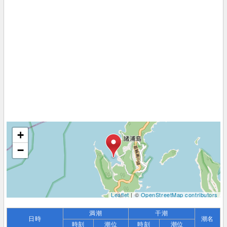
+
−
Leaflet
| ©
OpenStreetMap contributors
満潮
干潮
日時
潮名
時刻
潮位
時刻
潮位