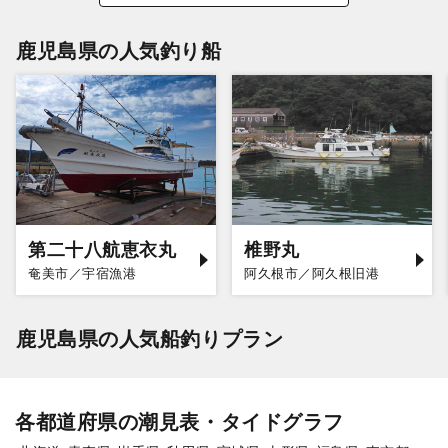
鹿児島県の人気釣り船
第二十八航恵衣丸
椎野丸
奄美市／宇宿漁港
阿久根市／阿久根旧港
鹿児島県の人気船釣りプラン
各都道府県の潮見表・タイドグラフ