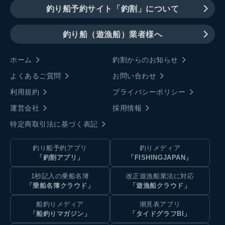
釣り船予約サイト「釣割」について
釣り船（遊漁船）業者様へ
ホーム
釣割からのお知らせ
よくあるご質問
お問い合わせ
利用規約
プライバシーポリシー
運営会社
採用情報
特定商取引法に基づく表記
釣り船予約アプリ
釣りメディア
「釣割アプリ」
「FISHINGJAPAN」
1秒記入の乗船名簿
改正遊漁船業法に対応
「乗船名簿クラウド」
「遊漁船クラウド」
船釣りメディア
潮見表アプリ
「船釣りマガジン」
「タイドグラフBI」