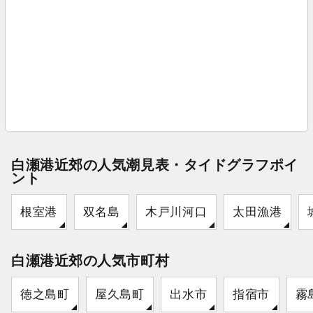
白瀬港近郊の人気潮見表・タイドグラフポイ
ント
根室港
双名島
木戸川河口
太田漁港
白瀬港近郊の人気市町村
徳之島町
屋久島町
出水市
指宿市
霧