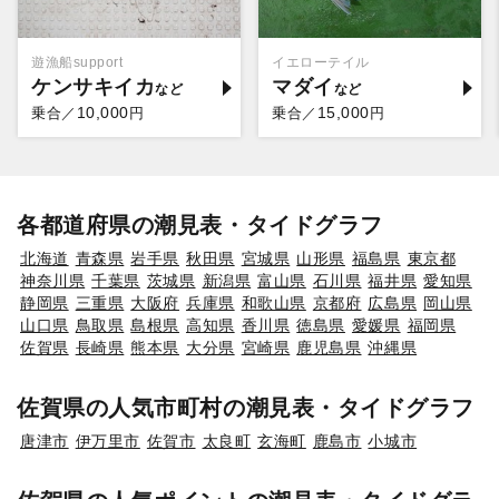
遊漁船support
イエローテイル
ケンサキイカ
マダイ
10,000
15,000
乗合／
円
乗合／
円
各都道府県の潮見表・タイドグラフ
北海道
青森県
岩手県
秋田県
宮城県
山形県
福島県
東京都
神奈川県
千葉県
茨城県
新潟県
富山県
石川県
福井県
愛知県
静岡県
三重県
大阪府
兵庫県
和歌山県
京都府
広島県
岡山県
山口県
鳥取県
島根県
高知県
香川県
徳島県
愛媛県
福岡県
佐賀県
長崎県
熊本県
大分県
宮崎県
鹿児島県
沖縄県
佐賀県の人気市町村の潮見表・タイドグラフ
唐津市
伊万里市
佐賀市
太良町
玄海町
鹿島市
小城市