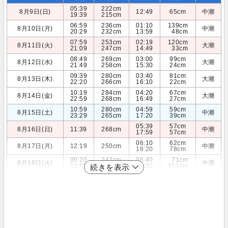
05:39
222cm
8月9日(日)
12:49
65cm
中潮
19:39
215cm
06:59
236cm
01:10
139cm
8月10日(月)
中潮
20:29
232cm
13:59
48cm
07:59
253cm
02:19
120cm
8月11日(火)
大潮
21:09
247cm
14:49
33cm
08:49
269cm
03:00
99cm
8月12日(水)
大潮
21:49
258cm
15:30
24cm
09:39
280cm
03:40
81cm
8月13日(木)
大潮
22:20
266cm
16:10
22cm
10:19
284cm
04:20
67cm
8月14日(金)
大潮
22:59
268cm
16:49
27cm
10:59
280cm
04:59
59cm
8月15日(土)
中潮
23:29
265cm
17:20
39cm
05:39
57cm
8月16日(日)
11:39
268cm
中潮
17:59
57cm
06:10
62cm
8月17日(月)
12:19
250cm
中潮
18:20
78cm
00:20
247cm
06:40
71cm
8月18日(火)
中潮
12:59
229cm
18:50
101cm
続きを表示