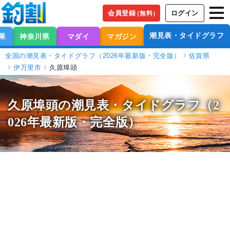
会員登録
ログイン
（無料）
潮見表・タイドグラフ
果
神奈川県
マダイ
マガジン
全国の潮見表・タイドグラフ（2026年最新版・完全版）
佐賀県
伊万里市
久原埠頭
久原埠頭の潮見表
・タイドグラフ（2
026年最新版・完全版）