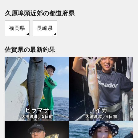
久原埠頭近郊の都道府県
福岡県
長崎県
佐賀県の最新釣果
ヒラマサ
イカ
5
6
大浦漁港／
日前
大浦漁港／
日前