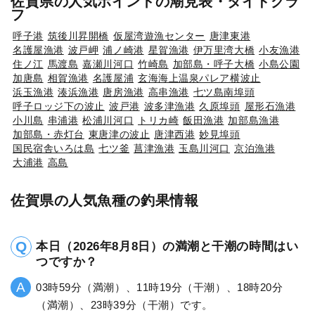
佐賀県の人気ポイントの潮見表・タイドグラ
フ
呼子港
筑後川昇開橋
仮屋湾遊漁センター
唐津東港
名護屋漁港
波戸岬
浦ノ崎港
星賀漁港
伊万里湾大橋
小友漁港
住ノ江
馬渡島
嘉瀬川河口
竹崎島
加部島・呼子大橋
小島公園
加唐島
相賀漁港
名護屋浦
玄海海上温泉パレア横波止
浜玉漁港
湊浜漁港
唐房漁港
高串漁港
七ツ島南埠頭
呼子ロッジ下の波止
波戸港
波多津漁港
久原埠頭
屋形石漁港
小川島
串浦港
松浦川河口
トリカ崎
飯田漁港
加部島漁港
加部島・赤灯台
東唐津の波止
唐津西港
妙見埠頭
国民宿舎いろは島
七ツ釜
菖津漁港
玉島川河口
京泊漁港
大浦港
高島
佐賀県の人気魚種の釣果情報
本日（2026年8月8日）の満潮と干潮の時間はい
つですか？
03時59分（満潮）、11時19分（干潮）、18時20分
（満潮）、23時39分（干潮）です。