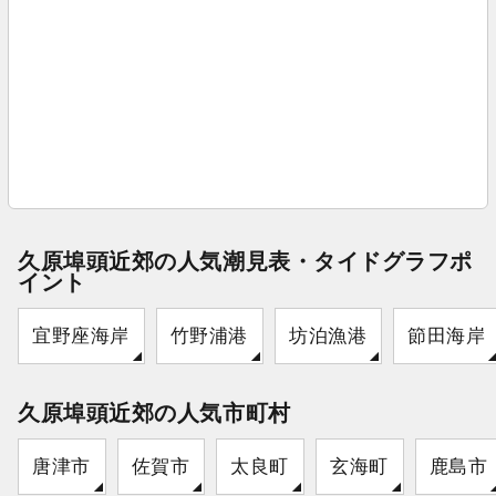
久原埠頭近郊の人気潮見表・タイドグラフポ
イント
宜野座海岸
竹野浦港
坊泊漁港
節田海岸
久原埠頭近郊の人気市町村
唐津市
佐賀市
太良町
玄海町
鹿島市