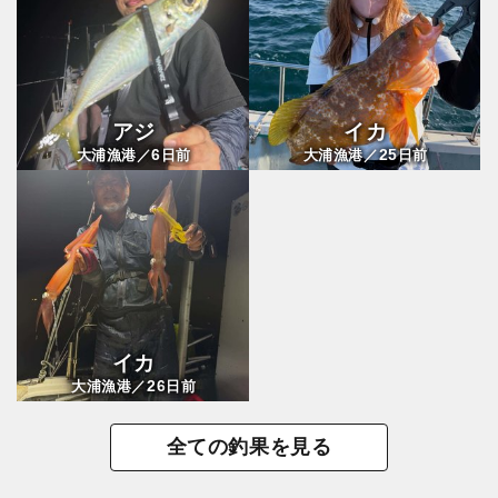
アジ
イカ
6
25
大浦漁港／
日前
大浦漁港／
日前
イカ
26
大浦漁港／
日前
全ての釣果を見る