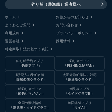
釣り船（遊漁船）業者様へ
ホーム
釣割からのお知らせ
よくあるご質問
お問い合わせ
利用規約
プライバシーポリシー
運営会社
採用情報
特定商取引法に基づく表記
釣り船予約アプリ
釣りメディア
「釣割アプリ」
「FISHINGJAPAN」
1秒記入の乗船名簿
改正遊漁船業法に対応
「乗船名簿クラウド」
「遊漁船クラウド」
船釣りメディア
潮見表アプリ
「船釣りマガジン」
「タイドグラフBI」
全国の潮汐情報
魚図鑑AIアプリ
「潮見表・タイドグラフ」
「マイAI」