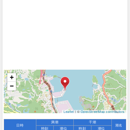
+
−
Leaflet
| ©
OpenStreetMap contributors
満潮
干潮
日時
潮名
時刻
潮位
時刻
潮位