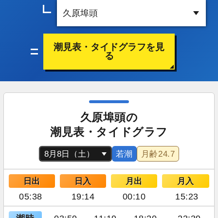
潮見表・タイドグラフを見
る
久原埠頭の
潮見表・タイドグラフ
若潮
月齢
24.7
日出
日入
月出
月入
05:38
19:14
00:10
15:23