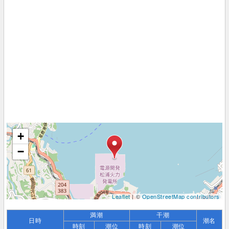
+
−
Leaflet
| ©
OpenStreetMap contributors
満潮
干潮
日時
潮名
時刻
潮位
時刻
潮位