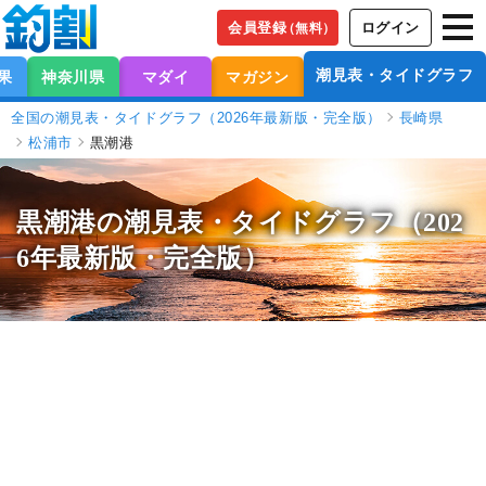
会員登録
ログイン
（無料）
潮見表・タイドグラフ
果
神奈川県
マダイ
マガジン
全国の潮見表・タイドグラフ（2026年最新版・完全版）
長崎県
松浦市
黒潮港
黒潮港の潮見表
・タイドグラフ（202
6年最新版・完全版）