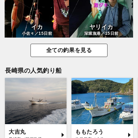
イカ
ヤリイカ
15
15
小佐々／
日前
深堀漁港／
日前
全ての釣果を見る
長崎県の人気釣り船
大吉丸
ももたろう