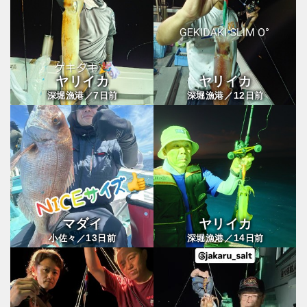
ヤリイカ
ヤリイカ
7
12
深堀漁港／
日前
深堀漁港／
日前
マダイ
ヤリイカ
13
14
小佐々／
日前
深堀漁港／
日前