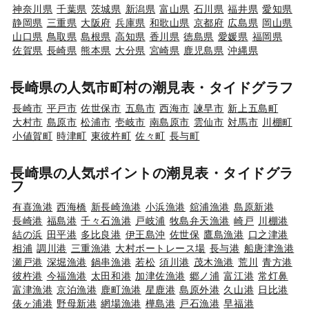
神奈川県
千葉県
茨城県
新潟県
富山県
石川県
福井県
愛知県
静岡県
三重県
大阪府
兵庫県
和歌山県
京都府
広島県
岡山県
山口県
鳥取県
島根県
高知県
香川県
徳島県
愛媛県
福岡県
佐賀県
長崎県
熊本県
大分県
宮崎県
鹿児島県
沖縄県
長崎県の人気市町村の潮見表・タイドグラフ
長崎市
平戸市
佐世保市
五島市
西海市
諫早市
新上五島町
大村市
島原市
松浦市
壱岐市
南島原市
雲仙市
対馬市
川棚町
小値賀町
時津町
東彼杵町
佐々町
長与町
長崎県の人気ポイントの潮見表・タイドグラ
フ
有喜漁港
西海橋
新長崎漁港
小浜漁港
舘浦漁港
島原新港
長崎港
福島港
千々石漁港
戸岐浦
牧島弁天漁港
崎戸
川棚港
結の浜
田平港
多比良港
伊王島沖
佐世保
鷹島漁港
口之津港
相浦
調川港
三重漁港
大村ボートレース場
長与港
船唐津漁港
瀬戸港
深堀漁港
鍋串漁港
若松
須川港
茂木漁港
荒川
青方港
彼杵港
今福漁港
太田和港
加津佐漁港
郷ノ浦
富江港
常灯鼻
富津漁港
京泊漁港
鹿町漁港
星鹿港
島原外港
久山港
日比港
俵ヶ浦港
野母新港
網場漁港
樺島港
戸石漁港
早福港