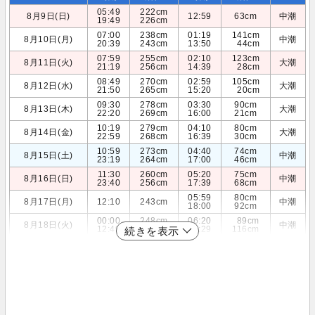
05:49
222cm
8月9日(日)
12:59
63cm
中潮
19:49
226cm
07:00
238cm
01:19
141cm
8月10日(月)
中潮
20:39
243cm
13:50
44cm
07:59
255cm
02:10
123cm
8月11日(火)
大潮
21:19
256cm
14:39
28cm
08:49
270cm
02:59
105cm
8月12日(水)
大潮
21:50
265cm
15:20
20cm
09:30
278cm
03:30
90cm
8月13日(木)
大潮
22:20
269cm
16:00
21cm
10:19
279cm
04:10
80cm
8月14日(金)
大潮
22:59
268cm
16:39
30cm
10:59
273cm
04:40
74cm
8月15日(土)
中潮
23:19
264cm
17:00
46cm
11:30
260cm
05:20
75cm
8月16日(日)
中潮
23:40
256cm
17:39
68cm
05:59
80cm
8月17日(月)
12:10
243cm
中潮
18:00
92cm
00:00
248cm
06:20
89cm
8月18日(火)
中潮
12:49
222cm
18:29
116cm
続きを表示