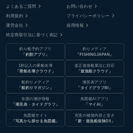
よくあるご質問
お問い合わせ
利用規約
プライバシーポリシー
運営会社
採用情報
特定商取引法に基づく表記
釣り船予約アプリ
釣りメディア
「釣割アプリ」
「FISHINGJAPAN」
1秒記入の乗船名簿
改正遊漁船業法に対応
「乗船名簿クラウド」
「遊漁船クラウド」
船釣りメディア
潮見表アプリ
「船釣りマガジン」
「タイドグラフBI」
全国の潮汐情報
魚図鑑AIアプリ
「潮見表・タイドグラフ」
「マイAI」
魚図鑑サイト
充実の補償内容と安さ
「写真から探せる魚図鑑」
「新・遊漁船保険DX」