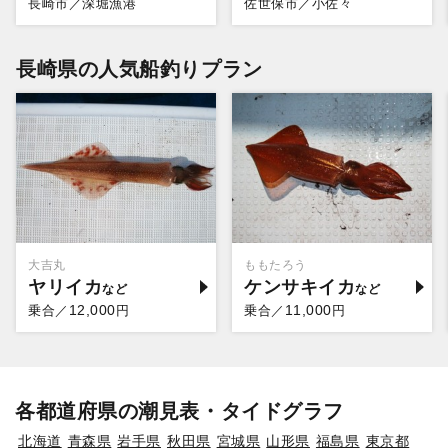
長崎市／深堀漁港
佐世保市／小佐々
長崎県の人気船釣りプラン
大吉丸
ももたろう
ヤリイカ
ケンサキイカ
12,000
11,000
乗合／
円
乗合／
円
各都道府県の潮見表・タイドグラフ
北海道
青森県
岩手県
秋田県
宮城県
山形県
福島県
東京都