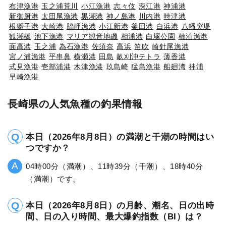
布津漁港
玉之浦荒川
小江漁港
志々伎
深江港
神浦港
新御厨港
太田尾漁港
黒潮港
神ノ島港
川内港
時津港
根獅子港
大崎港
脇岬漁港
小江新港
釜田港
白浜港
八幡突堤
観潮橋
池下漁港
マリア観音地磯
相浦港
白塚公園
楠泊漁港
面高港
玉之浦
為石漁港
佐須奈
高浜
笛吹
崎針尾漁港
宮ノ浦漁港
平串鼻
横瀬港
田島
畝刈沖テトラ
薄香港
式見漁港
壱部浦港
木津漁港
玖島崎
猛島漁港
船廻湾
神浦
早崎漁港
長崎県の人気魚種の釣果情報
本日（2026年8月8日）の満潮と干潮の時間はい
つですか？
04時00分（満潮）、11時39分（干潮）、18時40分
（満潮）です。
本日（2026年8月8日）の月齢、潮名、日の出時
間、日の入り時間、最大爆釣指数（BI）は？