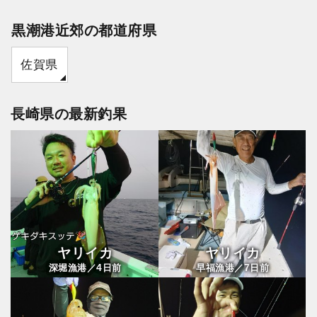
黒潮港近郊の都道府県
佐賀県
長崎県の最新釣果
ヤリイカ
ヤリイカ
4
7
深堀漁港／
日前
早福漁港／
日前