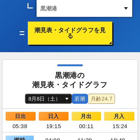
潮見表・タイドグラフを見
る
黒潮港の
潮見表・タイドグラフ
若潮
月齢
24.7
日出
日入
月出
月入
05:38
19:15
00:11
15:24