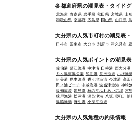
各都道府県の潮見表・タイドグ
北海道
青森県
岩手県
秋田県
宮城県
山
和歌山県
京都府
広島県
岡山県
山口県
大分県の人気市町村の潮見表・
臼杵市
国東市
大分市
別府市
津久見市
大分県の人気ポイントの潮見表
佐伯港
蒲江漁港
中津港
臼杵港
西大分港
糸ヶ浜海浜公園
熊毛港
長洲漁港
小祝漁
伊美港
尾本漁港
香々地漁港
今津港
高田
田ノ浦ビーチ
中越漁港
波当津漁港
神崎
板知屋港
姫島港
秋の江ふれあい広場
宮
猿戸漁港
松津港
深良津港
八坂川河口
納
浜脇漁港
狩生港
小深江漁港
大分県の人気魚種の釣果情報