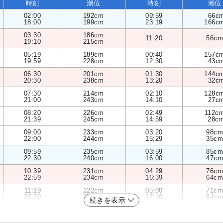
時刻
潮位
時刻
潮位
02:00
192cm
09:59
66c
18:00
199cm
23:19
166c
03:30
186cm
11:20
56cm
19:10
215cm
05:19
189cm
00:40
157c
19:59
228cm
12:30
43c
06:30
201cm
01:30
144c
20:30
238cm
13:20
32c
07:30
214cm
02:10
128c
21:00
243cm
14:10
27c
08:20
226cm
02:49
112c
21:39
245cm
14:59
28c
09:00
233cm
03:20
98cm
22:00
244cm
15:29
35cm
09:59
235cm
03:59
85cm
22:30
240cm
16:00
47cm
10:39
231cm
04:29
76cm
22:59
234cm
16:39
64cm
11:19
222cm
05:00
71cm
23:20
226cm
17:10
84cm
続きを表示