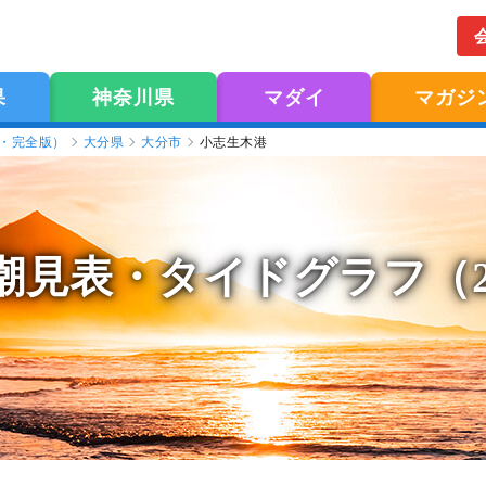
果
神奈川県
マダイ
マガジ
版・完全版）
大分県
大分市
小志生木港
潮見表
・タイドグラフ（2