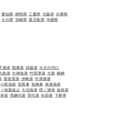
愛知県
静岡県
三重県
大阪府
兵庫県
大分県
宮崎県
鹿児島県
沖縄県
下浦港
国東港
武蔵港
大分川河口
入島港
大神漁港
竹田津港
大島
鶴崎
港
新若草港
伊崎港
中津浦港
小黒漁港
加貫鼻
長崎鼻
来浦漁港
香々地新波止
大泊漁港
田ノ浦港
福良港
海井港
荒綱代港
荒代港
向田港
下梶寄