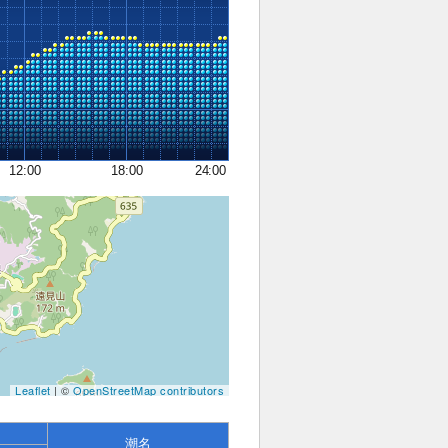
12:00
18:00
24:00
Leaflet
| ©
OpenStreetMap contributors
潮名