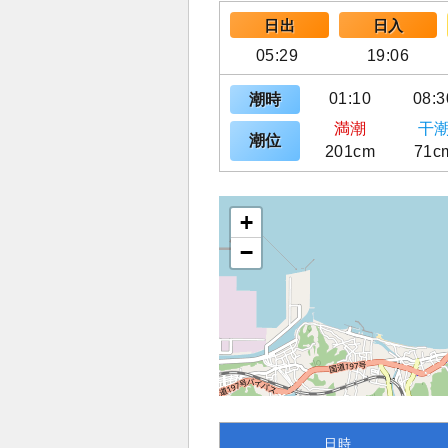
日出
日入
05:29
19:06
01:10
08:3
潮時
満潮
干
潮位
201cm
71c
+
−
日時