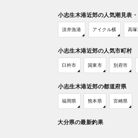
小志生木港近郊の人気潮見表・
須井漁港
アイクル横
高塚
小志生木港近郊の人気市町村
臼杵市
国東市
別府市
小志生木港近郊の都道府県
福岡県
熊本県
宮崎県
大分県の最新釣果