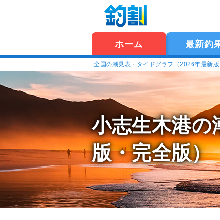
ホーム
最新釣
全国の潮見表・タイドグラフ（2026年最新
小志生木港の
版・完全版）