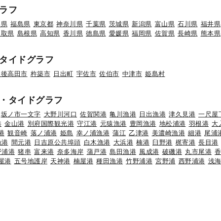
ラフ
形県
福島県
東京都
神奈川県
千葉県
茨城県
新潟県
富山県
石川県
福井県
鳥取県
島根県
高知県
香川県
徳島県
愛媛県
福岡県
佐賀県
長崎県
熊本県
タイドグラフ
豊後高田市
杵築市
日出町
宇佐市
佐伯市
中津市
姫島村
・タイドグラフ
坂ノ市一文字
大野川河口
佐賀関港
亀川漁港
日出漁港
津久見港
一尺屋
港
金山港
別府国際観光港
守江港
元猿漁港
豊岡漁港
地松浦港
羽根港
大
港
観音崎
落ノ浦港
姫島
幸ノ浦漁港
蒲江
乙津港
美濃崎漁港
細港
尾浦
漁港
間元港
日吉原公共埠頭
白木漁港
大浜港
楠港
臼野港
梶寄港
長目港
野浦港
猪串
富来港
奈多海岸
蒲戸港
島田漁港
風成港
破磯港
丸市尾港
屋港
五号地護岸
天神港
楠屋港
種田漁港
竹野浦港
宮野浦
西野浦港
浅