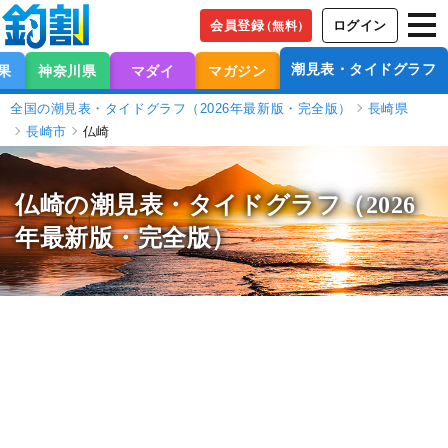
会員登録
ログイン
（無料）
潮見表・タイドグラフ
果
神奈川県
マダイ
マガジン
全国の潮見表・タイドグラフ（2026年最新版・完全版）
長崎県
長崎市
仏崎
仏崎の潮見表
・タイドグラフ（2026
年最新版・完全版）