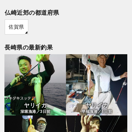
仏崎近郊の都道府県
佐賀県
長崎県の最新釣果
ヤリイカ
ヤリイカ
3
6
深堀漁港／
日前
早福漁港／
日前