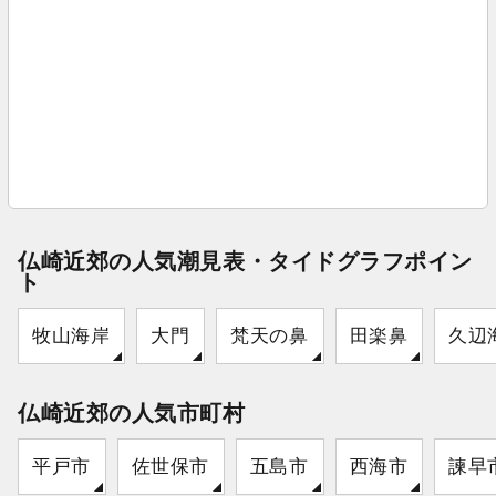
仏崎近郊の人気潮見表・タイドグラフポイン
ト
牧山海岸
大門
梵天の鼻
田楽鼻
久辺
仏崎近郊の人気市町村
平戸市
佐世保市
五島市
西海市
諫早