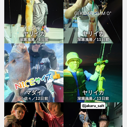
ヤリイカ
ヤリイカ
6
11
深堀漁港／
日前
深堀漁港／
日前
マダイ
ヤリイカ
12
13
小佐々／
日前
深堀漁港／
日前