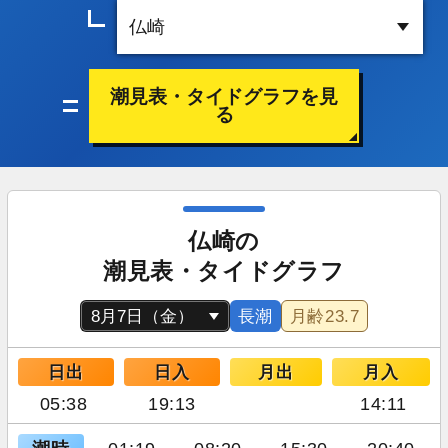
潮見表・タイドグラフを見
る
仏崎の
潮見表・タイドグラフ
長潮
月齢
23.7
日出
日入
月出
月入
05:38
19:13
14:11