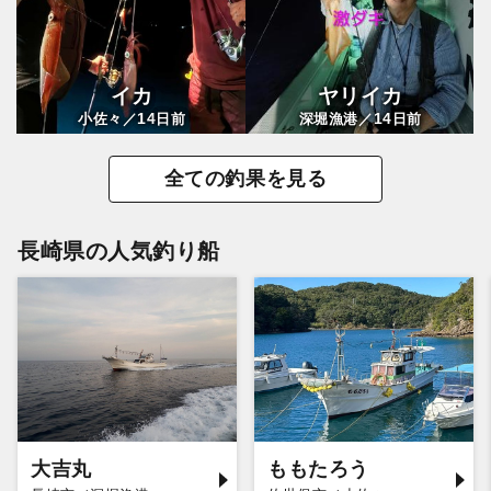
イカ
ヤリイカ
14
14
小佐々／
日前
深堀漁港／
日前
全ての釣果を見る
長崎県の人気釣り船
大吉丸
ももたろう