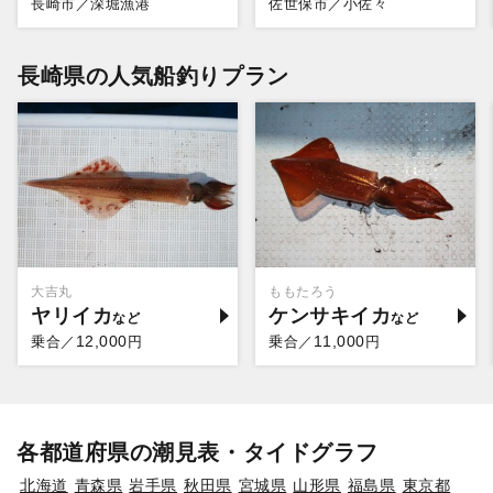
長崎市／深堀漁港
佐世保市／小佐々
長崎県の人気船釣りプラン
大吉丸
ももたろう
ヤリイカ
ケンサキイカ
12,000
11,000
乗合／
円
乗合／
円
各都道府県の潮見表・タイドグラフ
北海道
青森県
岩手県
秋田県
宮城県
山形県
福島県
東京都