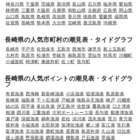
神奈川県
千葉県
茨城県
新潟県
富山県
石川県
福井県
愛知県
静岡県
三重県
大阪府
兵庫県
和歌山県
京都府
広島県
岡山県
山口県
鳥取県
島根県
高知県
香川県
徳島県
愛媛県
福岡県
佐賀県
長崎県
熊本県
大分県
宮崎県
鹿児島県
沖縄県
長崎県の人気市町村の潮見表・タイドグラフ
長崎市
平戸市
佐世保市
五島市
西海市
諫早市
新上五島町
大村市
島原市
松浦市
壱岐市
南島原市
雲仙市
対馬市
川棚町
小値賀町
時津町
東彼杵町
佐々町
長与町
長崎県の人気ポイントの潮見表・タイドグラ
フ
有喜漁港
西海橋
新長崎漁港
小浜漁港
舘浦漁港
島原新港
長崎港
福島港
千々石漁港
戸岐浦
牧島弁天漁港
崎戸
川棚港
結の浜
田平港
多比良港
伊王島沖
佐世保
鷹島漁港
口之津港
相浦
調川港
三重漁港
大村ボートレース場
長与港
船唐津漁港
瀬戸港
深堀漁港
鍋串漁港
若松
須川港
茂木漁港
荒川
青方港
彼杵港
今福漁港
太田和港
加津佐漁港
郷ノ浦
富江港
常灯鼻
富津漁港
京泊漁港
鹿町漁港
星鹿港
島原外港
久山港
日比港
俵ヶ浦港
野母新港
網場漁港
樺島港
戸石漁港
早福港